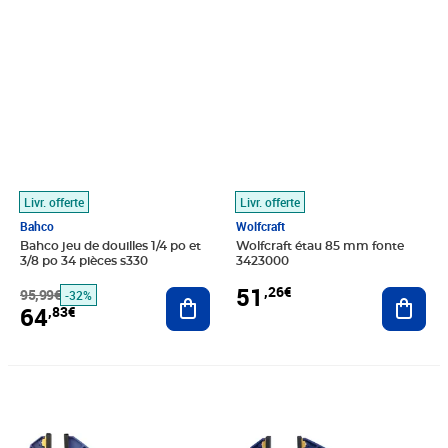
Prix barré 95,99€
Prix 64,83€
Prix 51,26€
Livr. offerte
Livr. offerte
Bahco
Wolfcraft
Bahco jeu de douilles 1/4 po et
Wolfcraft étau 85 mm fonte
3/8 po 34 pièces s330
3423000
51
,26€
95,99€
Ajouter au panier
Ajout
-32%
64
,83€
Prix 39,22€
Prix 67,41€