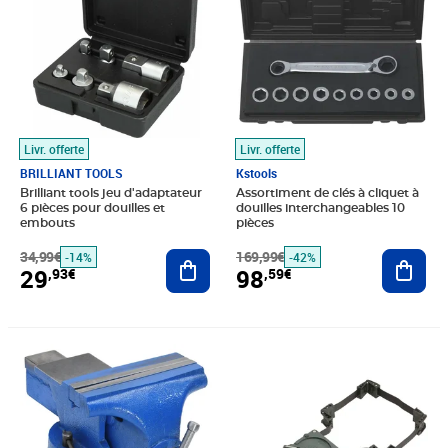
Livr. offerte
Livr. offerte
BRILLIANT TOOLS
Kstools
Brilliant tools jeu d'adaptateur
Assortiment de clés à cliquet à
6 pièces pour douilles et
douilles interchangeables 10
embouts
pièces
34,99€
Ajouter au panier
169,99€
Ajout
-14%
-42%
29
98
,93€
,59€
Prix barré 74,99€
Prix 68,92€
Prix 62,81€