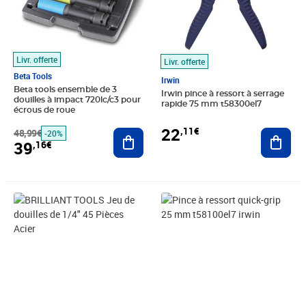
Livr. offerte
Livr. offerte
Beta Tools
Irwin
Beta tools ensemble de 3
Irwin pince à ressort à serrage
douilles à impact 720lc/c3 pour
rapide 75 mm t58300el7
écrous de roue
22
,11€
48,99€
Ajouter au panier
Ajout
-20%
39
,16€
Prix 38,84€
Prix 18,27€