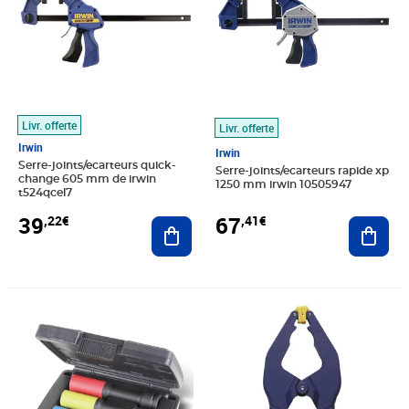
Livr. offerte
Livr. offerte
Irwin
Irwin
Serre-joints/ecarteurs quick-
Serre-joints/ecarteurs rapide xp
change 605 mm de irwin
1250 mm irwin 10505947
t524qcel7
39
67
,22€
,41€
Ajouter au panier
Ajout
Prix barré 48,99€
Prix 39,16€
Prix 22,11€