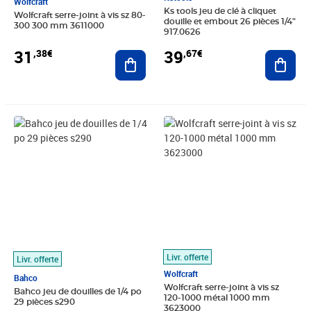
Wolfcraft
Ks tools jeu de clé à cliquet
Wolfcraft serre-joint à vis sz 80-
douille et embout 26 pièces 1/4"
300 300 mm 3611000
917.0626
31
39
,38€
,67€
Ajouter au panier
Ajout
Prix barré 90,99€
Prix 74,24€
Prix 63,43€
Livr. offerte
Livr. offerte
Wolfcraft
Bahco
Wolfcraft serre-joint à vis sz
Bahco jeu de douilles de 1/4 po
120-1000 métal 1000 mm
29 pièces s290
3623000