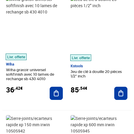
Livr. offerte
Livr. offerte
Wiha
Kstools
Wiha gratoir universel
Jeu de clé à douille 20 pièces
softfinish avec 10 lames de
1/2" inch
rechange sb 430 4010
36
85
,42€
,54€
Ajouter au panier
Ajout
Prix 37,85€
Prix 48,46€