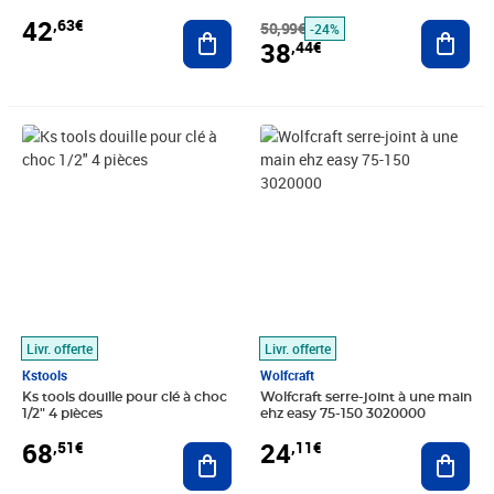
42
,63€
Ajouter au panier
50,99€
Ajout
-24%
38
,44€
Prix 68,51€
Prix 24,11€
Livr. offerte
Livr. offerte
Kstools
Wolfcraft
Ks tools douille pour clé à choc
Wolfcraft serre-joint à une main
1/2" 4 pièces
ehz easy 75-150 3020000
68
24
,51€
,11€
Ajouter au panier
Ajout