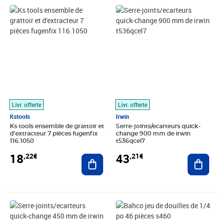
Prix 18,22€
Prix 43,21€
Livr. offerte
Livr. offerte
Kstools
Irwin
Ks tools ensemble de grattoir et
Serre-joints/ecarteurs quick-
d'extracteur 7 pièces fugenfix
change 900 mm de irwin
116.1050
t536qcel7
18
43
,22€
,21€
Ajouter au panier
Ajout
Prix 38,45€
Prix barré 135,99€
Prix 90,85€