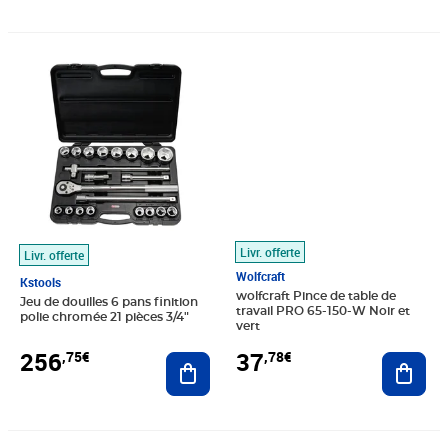
Prix 256,75€
Prix 37,78€
Livr. offerte
Livr. offerte
Wolfcraft
Kstools
wolfcraft Pince de table de
Jeu de douilles 6 pans finition
travail PRO 65-150-W Noir et
polie chromée 21 pièces 3/4"
vert
256
37
,75€
,78€
Ajouter au panier
Ajout