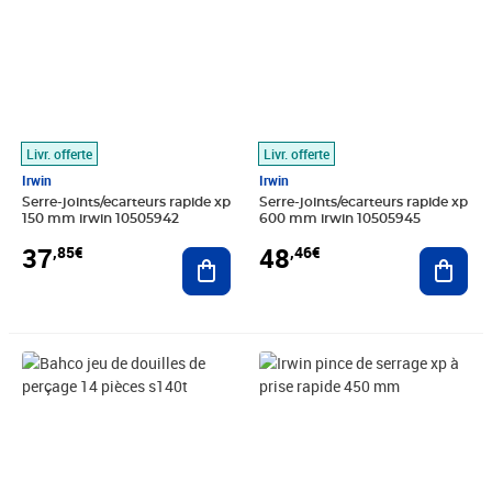
Livr. offerte
Livr. offerte
Irwin
Irwin
Serre-joints/ecarteurs rapide xp
Serre-joints/ecarteurs rapide xp
150 mm irwin 10505942
600 mm irwin 10505945
37
48
,85€
,46€
Ajouter au panier
Ajout
Prix barré 86,50€
Prix 69,74€
Prix 45,91€