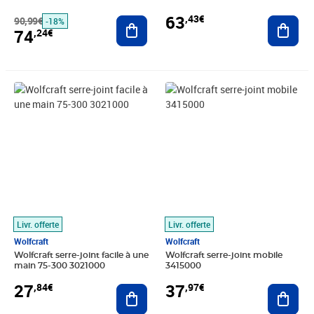
63
,43€
90,99€
Ajouter au panier
Ajout
-18%
74
,24€
Prix 27,84€
Prix 37,97€
Livr. offerte
Livr. offerte
Wolfcraft
Wolfcraft
Wolfcraft serre-joint facile à une
Wolfcraft serre-joint mobile
main 75-300 3021000
3415000
27
37
,84€
,97€
Ajouter au panier
Ajout