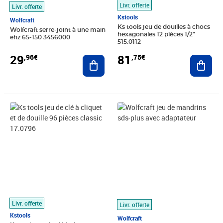
Livr. offerte
Livr. offerte
Kstools
Wolfcraft
Ks tools jeu de douilles à chocs
Wolfcraft serre-joint à une main
hexagonales 12 pièces 1/2"
ehz 65-150 3456000
515.0112
29
81
,96€
,75€
Ajouter au panier
Ajout
Prix 109,63€
Prix barré 23,99€
Prix 22,14€
Livr. offerte
Livr. offerte
Kstools
Wolfcraft