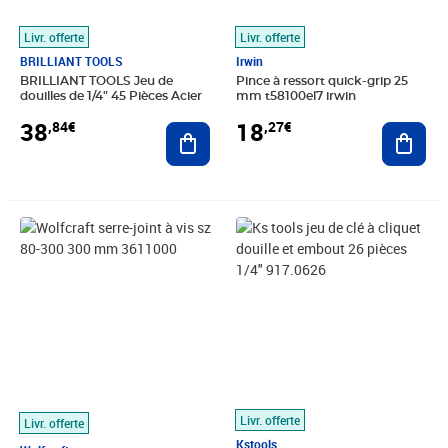
Livr. offerte
Livr. offerte
BRILLIANT TOOLS
Irwin
BRILLIANT TOOLS Jeu de
Pince à ressort quick-grip 25
douilles de 1/4" 45 Pièces Acier
mm t58100el7 irwin
38
18
,84€
,27€
Ajouter au panier
Ajout
Prix 31,38€
Prix 39,67€
Livr. offerte
Livr. offerte
Kstools