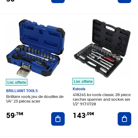
Prix 59,76€
Prix 143,09€
Livr. offerte
Livr. offerte
Kstools
BRILLIANT TOOLS
418245 ks tools classic 28 piece
Brilliant tools jeu de douilles de
ratchet spanner and socket set
1/4" 23 pièces acier
1/2" 917.0728
59
143
,76€
,09€
Ajouter au panier
Ajout