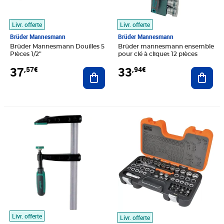
Livr. offerte
Livr. offerte
Brüder Mannesmann
Brüder Mannesmann
Brüder Mannesmann Douilles 5
Brüder mannesmann ensemble
Pièces 1/2"
pour clé à cliquet 12 pièces
37
33
,57€
,94€
Ajouter au panier
Ajout
Prix 38,03€
Prix 145,82€
Livr. offerte
Livr. offerte