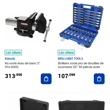
Prix 313,95€
Prix 107,09€
Livr. offerte
Livr. offerte
Kstools
BRILLIANT TOOLS
Ks tools étau de banc 5"
Brilliant tools jeu de douilles de
914.0005
tournevis 1/2" 30 pièces acier
313
107
,95€
,09€
Ajouter au panier
Ajout
Prix barré 34,99€
Prix 29,93€
Prix barré 169,99€
Prix 98,59€