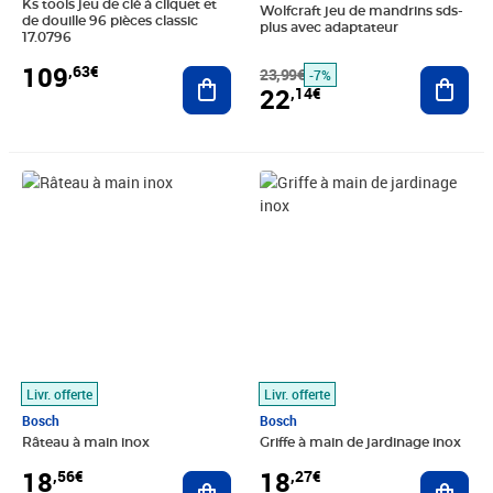
Ks tools jeu de clé à cliquet et
Wolfcraft jeu de mandrins sds-
de douille 96 pièces classic
plus avec adaptateur
17.0796
109
,63€
Ajouter au panier
23,99€
Ajout
-7%
22
,14€
Prix 18,56€
Prix 18,27€
Livr. offerte
Livr. offerte
Bosch
Bosch
Râteau à main inox
Griffe à main de jardinage inox
18
18
,56€
,27€
Ajouter au panier
Ajout