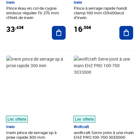
Irwin
Irwin
Pince étau en col de cygne
Pince à serrage rapide handi
embout règulier 11r 275 mm
clamp 100 mm t59400ecd
t19el4 de irwin
d'irwin
33
16
,43€
,56€
Ajouter au panier
Ajout
Prix 42,63€
Prix barré 50,99€
Prix 38,44€
Livr. offerte
Livr. offerte
Irwin
Wolfcraft
Irwin pince de serrage xp à
wolfcraft Serre-joint à une main
prise rapide 300 mm
EHZ PRO 100-700 3033000