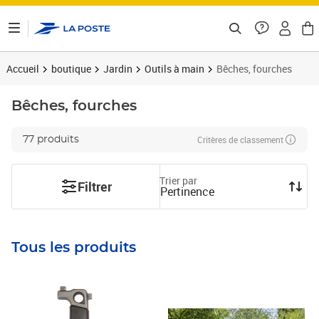
ontenu de la page
Accueil
boutique
Jardin
Outils à main
Bêches, fourches
Bêches, fourches
Critères de classement
77 produits
Trier par
Filtrer
Pertinence
Tous les produits
Prix barré 58,99€
Prix 46,60€
Prix 66,24€