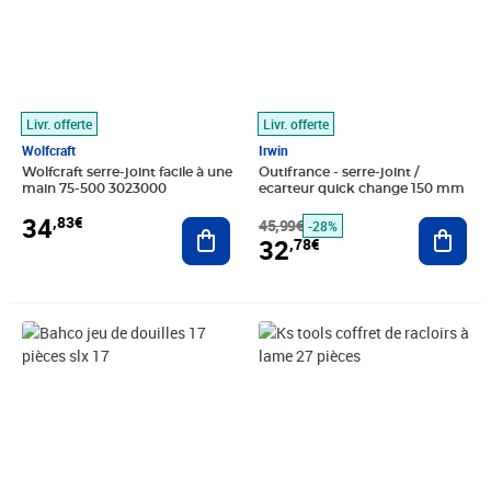
Livr. offerte
Livr. offerte
Wolfcraft
Irwin
Wolfcraft serre-joint facile à une
Outifrance - serre-joint /
main 75-500 3023000
ecarteur quick change 150 mm
34
,83€
Ajouter au panier
45,99€
Ajout
-28%
32
,78€
Prix 344,94€
Prix 61,73€