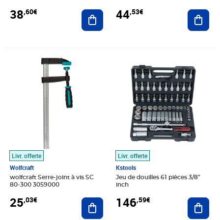
38
44
,60€
,53€
Ajouter au panier
Ajout
Prix 25,03€
Prix 146,59€
Livr. offerte
Livr. offerte
Wolfcraft
Kstools
wolfcraft Serre-joint à vis SC
Jeu de douilles 61 pièces 3/8"
80-300 3059000
inch
25
146
,03€
,59€
Ajouter au panier
Ajout