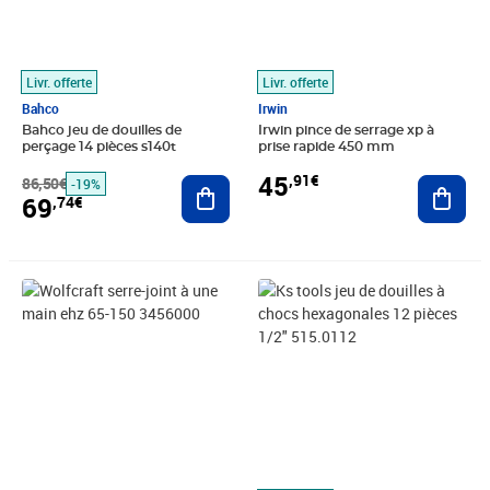
Livr. offerte
Livr. offerte
Bahco
Irwin
Bahco jeu de douilles de
Irwin pince de serrage xp à
perçage 14 pièces s140t
prise rapide 450 mm
45
,91€
86,50€
Ajouter au panier
Ajout
-19%
69
,74€
Prix 29,96€
Prix 81,75€