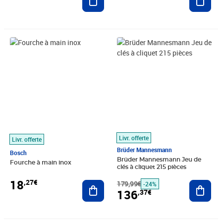
Prix 18,27€
Prix barré 179,99€
Prix 136,37€
Livr. offerte
Livr. offerte
Brüder Mannesmann
Bosch
Brüder Mannesmann Jeu de
Fourche à main inox
clés à cliquet 215 pièces
18
,27€
Ajouter au panier
179,99€
Ajout
-24%
136
,37€