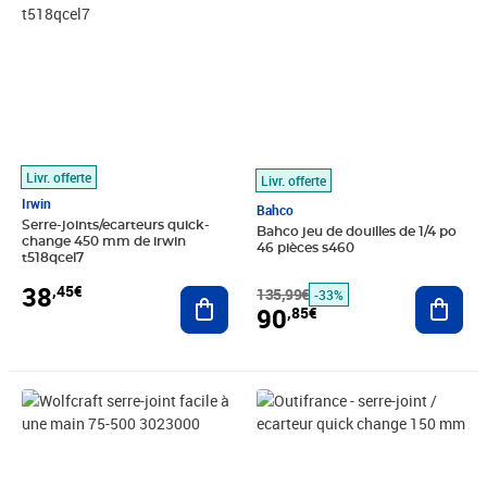
Livr. offerte
Livr. offerte
Irwin
Bahco
Serre-joints/ecarteurs quick-
Bahco jeu de douilles de 1/4 po
change 450 mm de irwin
46 pièces s460
t518qcel7
38
,45€
Ajouter au panier
135,99€
Ajout
-33%
90
,85€
Prix 34,83€
Prix barré 45,99€
Prix 32,78€