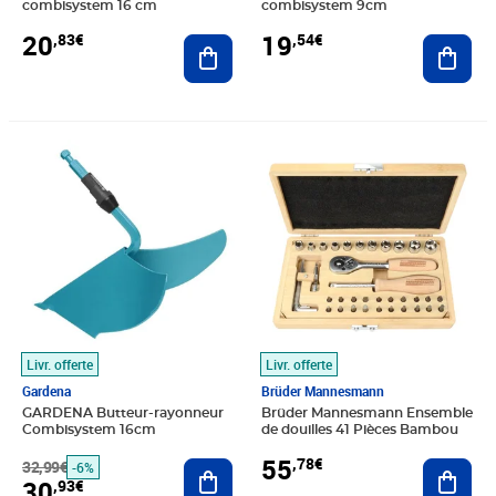
combisystem 16 cm
combisystem 9cm
20
19
,83€
,54€
Ajouter au panier
Ajout
Prix barré 32,99€
Prix 30,93€
Prix 55,78€
Livr. offerte
Livr. offerte
Gardena
Brüder Mannesmann
GARDENA Butteur-rayonneur
Brüder Mannesmann Ensemble
Combisystem 16cm
de douilles 41 Pièces Bambou
55
,78€
32,99€
Ajouter au panier
Ajout
-6%
30
,93€