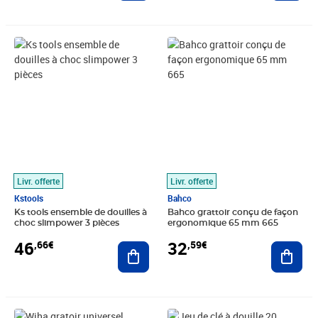
Prix 46,66€
Prix 32,59€
Livr. offerte
Livr. offerte
Kstools
Bahco
Ks tools ensemble de douilles à
Bahco grattoir conçu de façon
choc slimpower 3 pièces
ergonomique 65 mm 665
46
32
,66€
,59€
Ajouter au panier
Ajout
Prix 36,42€
Prix 85,54€