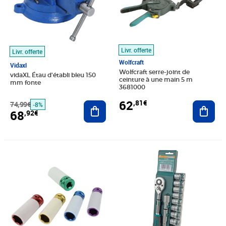
Livr. offerte
Livr. offerte
Wolfcraft
Vidaxl
Wolfcraft serre-joint de
vidaXL Étau d'établi bleu 150
ceinture à une main 5 m
mm fonte
3681000
62
,81€
74,99€
Ajouter au panier
Ajout
-8%
68
,92€
Prix 37,57€
Prix 33,94€