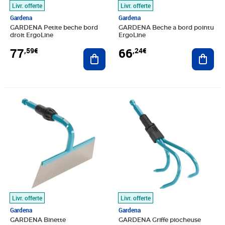
Livr. offerte
Livr. offerte
Gardena
Gardena
GARDENA Petite beche bord
GARDENA Beche a bord pointu
droit ErgoLine
ErgoLine
77
66
,59€
,24€
Ajouter au panier
Ajout
Prix 20,83€
Prix 19,54€
Livr. offerte
Livr. offerte
Gardena
Gardena
GARDENA Binette
GARDENA Griffe piocheuse