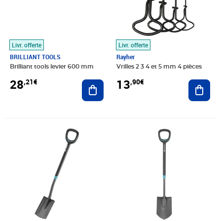
Livr. offerte
Livr. offerte
BRILLIANT TOOLS
Rayher
Brilliant tools levier 600 mm
Vrilles 2 3 4 et 5 mm 4 pièces
28
13
,21€
,90€
Ajouter au panier
Ajout
Prix 77,59€
Prix 66,24€