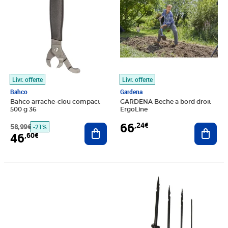
Livr. offerte
Livr. offerte
Bahco
Gardena
Bahco arrache-clou compact
GARDENA Beche a bord droit
500 g 36
ErgoLine
66
,24€
58,99€
Ajouter au panier
Ajout
-21%
46
,60€
Prix 28,21€
Prix 13,90€