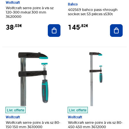
Wolfcraft
Bahco
Wolfcraft serre-joint à vis sz
402569 bahco pass-through
120-300 métal 300 mm
socket set 53 pièces s530t
3620000
38
145
,03€
,82€
Ajouter au panier
Ajout
Prix 38,60€
Prix 44,53€
Livr. offerte
Livr. offerte
Wolfcraft
Wolfcraft
Wolfcraft serre-joint à vis sz 80-
Wolfcraft serre-joint à vis sz 80-
150 150 mm 3610000
450 450 mm 3612000