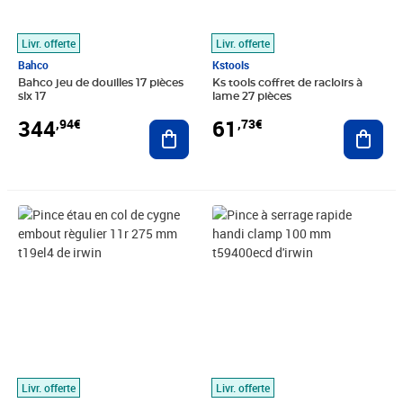
Livr. offerte
Livr. offerte
Bahco
Kstools
Bahco jeu de douilles 17 pièces
Ks tools coffret de racloirs à
slx 17
lame 27 pièces
344
61
,94€
,73€
Ajouter au panier
Ajout
Prix 33,43€
Prix 16,56€
Livr. offerte
Livr. offerte