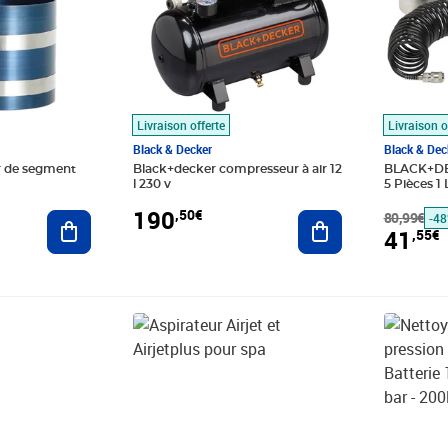
Livraison offerte
Livraison o
Black & Decker
Black & Dec
 de segment
Black+decker compresseur à air 12
BLACK+DEC
l 230 v
5 Pièces 1 
190
,50€
Ajouter au panier
Ajouter au panier
80,99€
-4
41
,55€
9€
Prix 41,37€
Prix barr
Prix 217