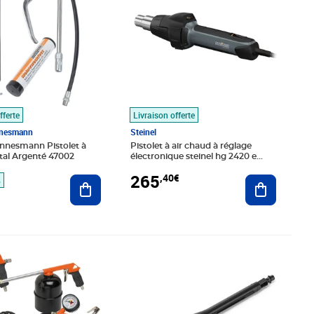
fferte
Livraison offerte
nnesmann
Steinel
nnesmann Pistolet à
Pistolet à air chaud à réglage
tal Argenté 47002
électronique steinel hg 2420 e
008338
265
,40€
Ajouter au panier
Ajouter au
%
é 80,99€
5€
Prix 49,87€