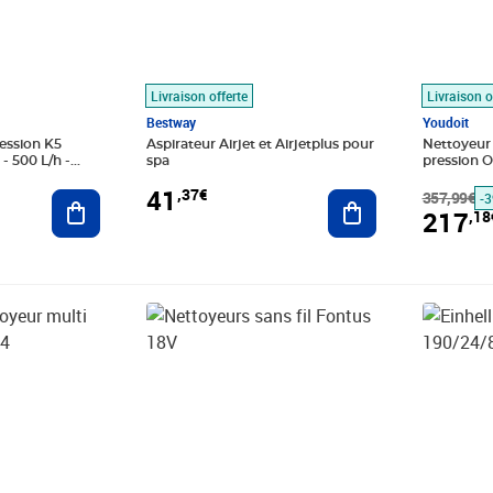
Livraison offerte
Livraison o
Bestway
Youdoit
ession K5
Aspirateur Airjet et Airjetplus pour
Nettoyeur
- 500 L/h -
spa
pression 
Batterie 18
41
,37€
Ajouter au panier
Ajouter au panier
200l/h
357,99€
-
217
,18
Prix barré 427,99€
Prix 286,52€
Prix 156