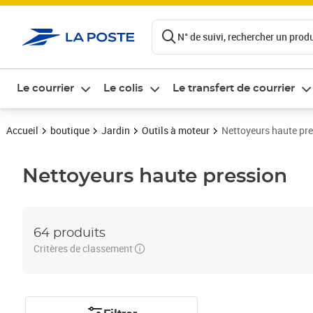
ontenu de la page
N° de suivi, rechercher un produi
Le courrier
Le colis
Le transfert de courrier
Accueil
boutique
Jardin
Outils à moteur
Nettoyeurs haute pr
Nettoyeurs haute pression
64 produits
Critères de classement