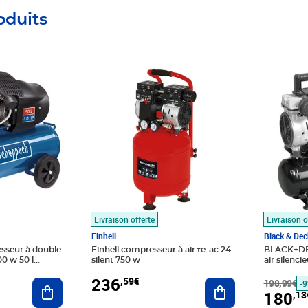
oduits
Prix 236,59€
Prix barr
Prix 180
Livraison offerte
Livraison o
Einhell
Black & Dec
seur à double
Einhell compresseur à air te-ac 24
BLACK+DE
0 w 50 l
silent 750 w
air silenci
236
,59€
Ajouter au panier
Ajouter au panier
198,99€
-
180
,13