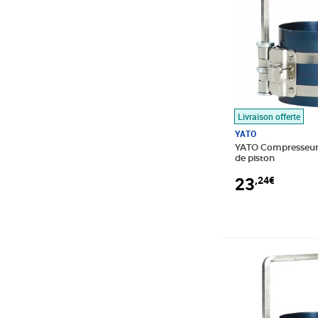
Livraison offerte
YATO
YATO Compresseur
de piston
23
,24€
Prix 19,17€