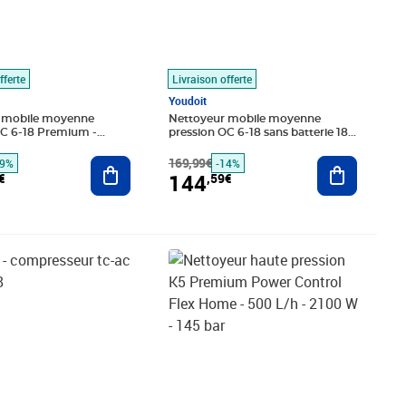
fferte
Livraison offerte
Youdoit
 mobile moyenne
Nettoyeur mobile moyenne
OC 6-18 Premium -
pression OC 6-18 sans batterie 18V
 V non incluse - 24 bar -
amovible - 24 bars - 200l/h
Ajouter au panier
169,99€
Ajouter au
39%
-14%
144
€
,59€
,04€
Prix barré 550,99€
Prix 431,91€