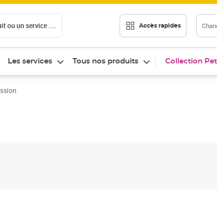
t ou un service ....
Chang
Accès rapides
Les services
Tous nos produits
Collection Pet
ession