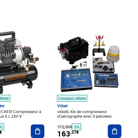
é 198,99€
,13€
Prix barré 172,99€
Prix 163,27€
fferte
Livraison offerte
ker
Vidaxl
CKER Compresseur à
vidaXL Kit de compresseur
eux 6 L 230 V
d'aérographe avec 3 pistolets
Ajouter au panier
172,99€
Ajouter au
9%
-5%
163
€
,27€