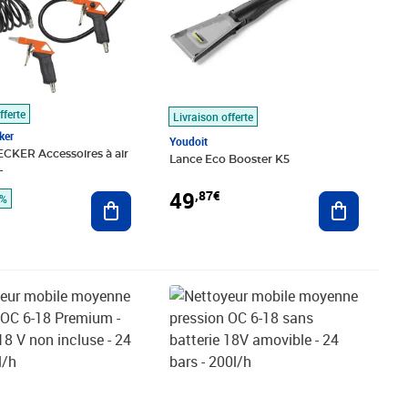
fferte
Livraison offerte
ker
Youdoit
KER Accessoires à air
Lance Eco Booster K5
L
49
,87€
Ajouter au panier
Ajouter au
8%
é 357,99€
,18€
Prix barré 169,99€
Prix 144,59€