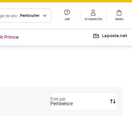
er de site :
Particulier
AIDE
SE CONNECTER
PANIER
Laposte.net
it Prince
Trier par
Pertinence