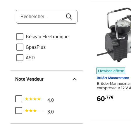
YATO
Prix 60,77€
Bestway
Rechercher...
Makita
Scheppach
Réseau Electronique
VOREL
GpasPlus
Ferm
ASD
Kärcher
Livraison offerte
Note Vendeur
Livoo
Brüder Mannesmann
Note Vendeur
Brüder Mannesman
Steinel
compresseur 12 V 
60
,77€
Noté 4 sur 5
4.0
Noté 3 sur 5
3.0
Prix 146,28€