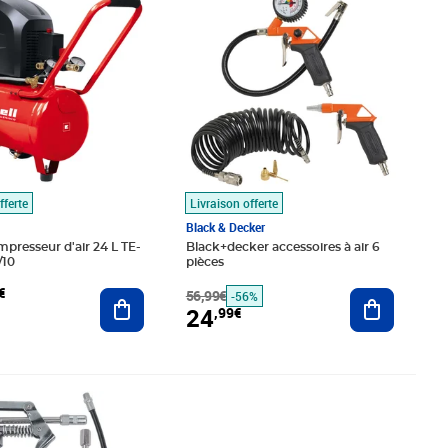
fferte
Livraison offerte
Black & Decker
mpresseur d'air 24 L TE-
Black+decker accessoires à air 6
/10
pièces
€
Ajouter au panier
56,99€
Ajouter au
-56%
24
,99€
é 30,99€
7€
Prix 265,40€