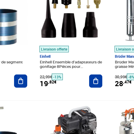
Livraison offerte
Livraison o
Einhell
Brüder Ma
 de segment
Einhell Ensemble d'adaptateurs de
Brüder Ma
gonflage 8Pièces pour
graisse Mé
compresseur d'air
Ajouter au panier
22,99€
Ajouter au panier
30,99€
-13%
-8
19
28
,82€
,47€
Prix 190,50€
Prix barr
Prix 41,5