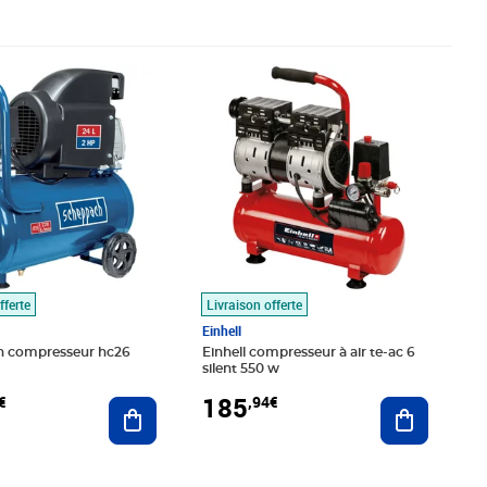
,67€
Prix 185,94€
fferte
Livraison offerte
Einhell
 compresseur hc26
Einhell compresseur à air te-ac 6
silent 550 w
185
€
,94€
Ajouter au panier
Ajouter au