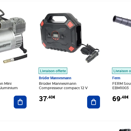
Prix 37,40€
Prix 69,4
Livraison offerte
Livraison o
Brüder Mannesmann
Ferm
n Mini
Brüder Mannesmann
FERM Souf
Aluminium
Compresseur compact 12 V
EBM1003
37
69
,40€
,48€
Ajouter au panier
Ajouter au panier
Prix 259,72€
Prix 247