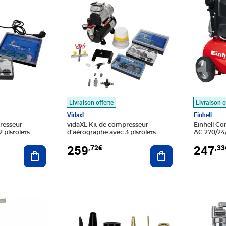
Livraison offerte
Livraison o
Vidaxl
Einhell
resseur
vidaXL Kit de compresseur
Einhell Co
 pistolets
d'aérographe avec 3 pistolets
AC 270/24
259
247
,72€
,33
Ajouter au panier
Ajouter au panier
Prix barré 22,99€
Prix 19,82€
Prix barr
Prix 28,4