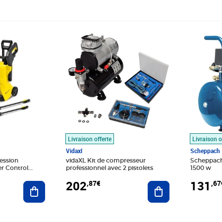
Prix 202,87€
Prix 131
Livraison offerte
Livraison o
Vidaxl
Scheppach
ession
vidaXL Kit de compresseur
Scheppach
 Control
professionnel avec 2 pistolets
1500 w
202
131
,87€
,67
Ajouter au panier
Ajouter au panier