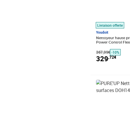
Livraison offerte
Youdoit
Nettoyeur haute pr
Power Control Flex 
2100 W - 145 bar
367,99€
-10%
329
,72€
Prix 184,98€