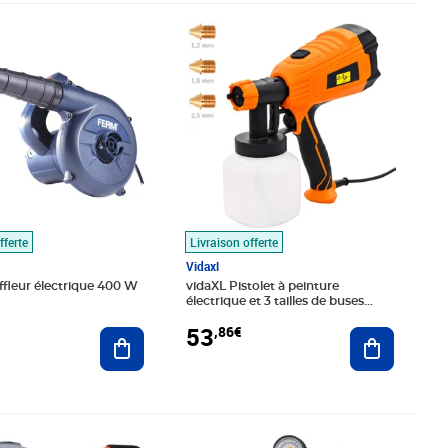
8€
Prix 53,86€
fferte
Livraison offerte
Vidaxl
fleur électrique 400 W
vidaXL Pistolet à peinture
électrique et 3 tailles de buses
500W 800ml
53
,86€
Ajouter au panier
Ajouter au
,33€
Prix barré 56,99€
Prix 24,99€