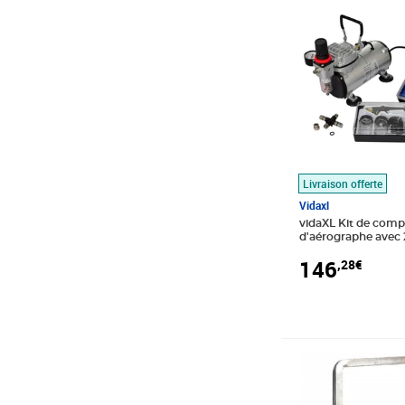
Livraison offerte
Vidaxl
vidaXL Kit de comp
d'aérographe avec 2
146
,28€
Prix 23,24€