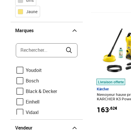
Gris
Jaune
Prix 163,62€
Marques
Marques
Rechercher...
Youdoit
Bosch
Livraison offerte
Kärcher
Black & Decker
Nettoyeur haute pr
KARCHER K3 Power
Einhell
Home
163
,62€
Vidaxl
Vendeur
Brüder Mannesmann
Vendeur