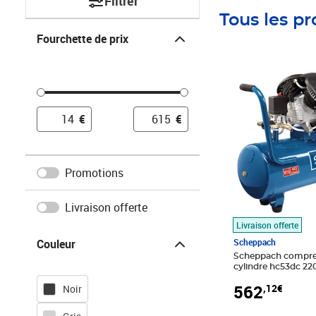
Filtrer
Tous les pr
Fourchette de prix
Fourchette de prix
Prix 562,12€
€
€
Promotions
Livraison offerte
Livraison offerte
Couleur
Couleur
Scheppach
Scheppach compres
cylindre hc53dc 220
5906102901
562
,12€
Noir