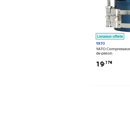
Livraison offerte
YATO
YATO Compresseur
de piston
19
,17€
Prix barré 367,9
Prix 329,72€