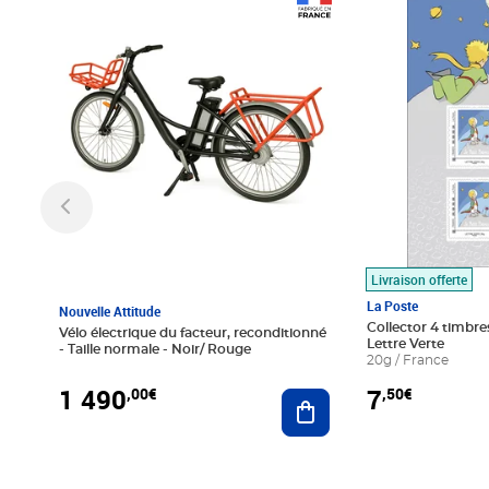
Prix 1 490,00€
Prix 7,50€
Livraison offerte
La Poste
Nouvelle Attitude
Collector 4 timbres
Vélo électrique du facteur, reconditionné
Lettre Verte
- Taille normale - Noir/ Rouge
20g / France
1 490
7
,00€
,50€
Ajouter au panier