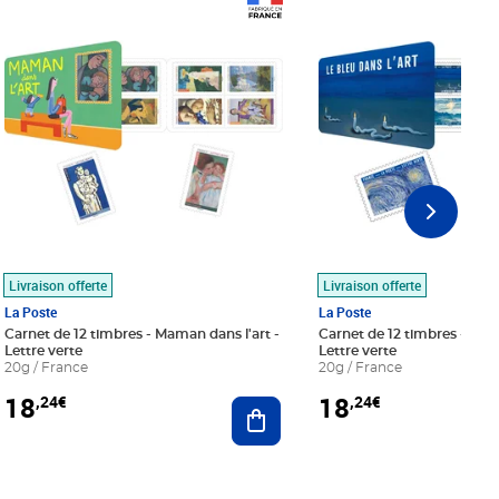
Prix 18,24€
Prix 18,24€
Livraison offerte
Livraison offerte
La Poste
La Poste
Carnet de 12 timbres - Maman dans l'art -
Carnet de 12 timbres - Le bl
Lettre verte
Lettre verte
20g / France
20g / France
18
18
,24€
,24€
r au panier
Ajouter au panier