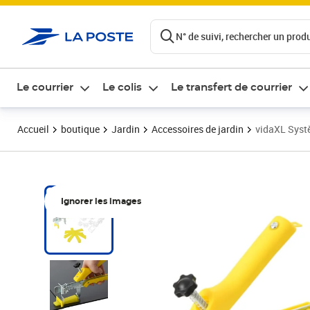
ontenu de la page
N° de suivi, rechercher un produi
Le courrier
Le colis
Le transfert de courrier
Accueil
boutique
Jardin
Accessoires de jardin
vidaXL Systè
Ignorer les images