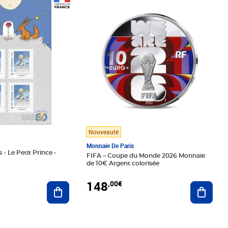
Prix 148,00€
Nouveauté
Monnaie De Paris
 - Le Petit Prince -
FIFA – Coupe du Monde 2026 Monnaie
de 10€ Argent colorisée
148
,00€
Ajouter au panier
Ajoute