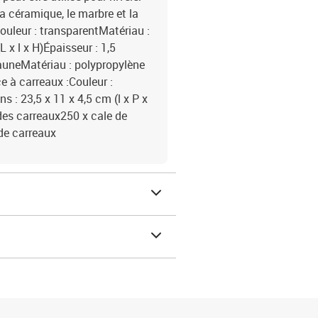
la céramique, le marbre et la
Couleur : transparentMatériau :
x l x H)Épaisseur : 1,5
jauneMatériau : polypropylène
e à carreaux :Couleur :
 : 23,5 x 11 x 4,5 cm (l x P x
 des carreaux250 x cale de
de carreaux