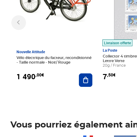
Livraison offerte
La Poste
Nouvelle Attitude
Collector 4 timbres
Vélo électrique du facteur, reconditionné
Lettre Verte
- Taille normale - Noir/ Rouge
20g / France
1 490
7
,00€
,50€
Ajouter au panier
Vous pourriez également ai