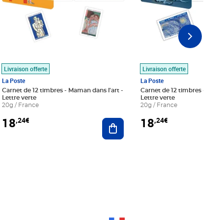
Livraison offerte
Livraison offerte
La Poste
La Poste
Carnet de 12 timbres - Maman dans l'art -
Carnet de 12 timbres - Le bl
Lettre verte
Lettre verte
20g / France
20g / France
18
18
,24€
,24€
r au panier
Ajouter au panier