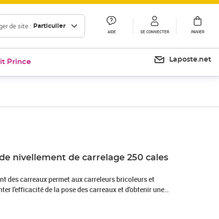
er de site :
Particulier
AIDE
SE CONNECTER
PANIER
Laposte.net
it Prince
Prix 34,02€
de nivellement de carrelage 250 cales
m
nt des carreaux permet aux carreleurs bricoleurs et
er l'efficacité de la pose des carreaux et d'obtenir une
. Facile à utiliser : le clip est inséré sous une tuile et la tuile
sée sur la base du clip, la cale s'insère alors dans le clip et se