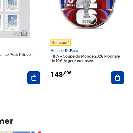
Nouveauté
Monnaie De Paris
 - Le Petit Prince -
FIFA – Coupe du Monde 2026 Monnaie
de 10€ Argent colorisée
148
,00€
Ajouter au panier
Ajoute
mer