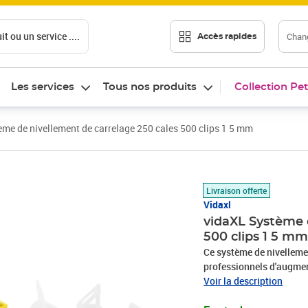
t ou un service ....
Chang
Accès rapides
Les services
Tous nos produits
Collection Pet
me de nivellement de carrelage 250 cales 500 clips 1 5 mm
Prix 31,85€
Livraison offerte
Vidaxl
vidaXL Système 
500 clips 1 5 m
Ce système de nivelleme
professionnels d'augment
finition parfaitement lisse
Voir la description
de bordure est ensuite po