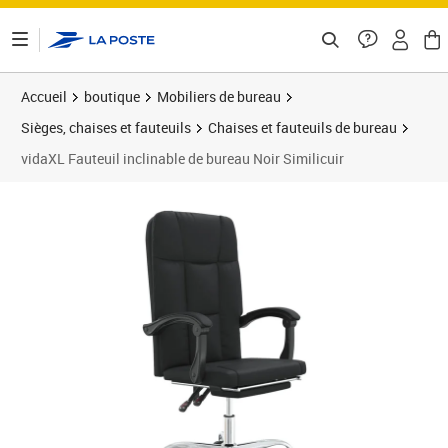
ontenu de la page
Accueil
boutique
Mobiliers de bureau
Sièges, chaises et fauteuils
Chaises et fauteuils de bureau
vidaXL Fauteuil inclinable de bureau Noir Similicuir
Prix 106,69€
Prix 1
Prix 1