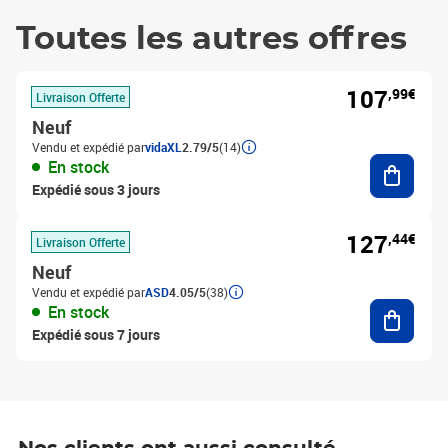
Toutes les autres offres
107
,99€
Livraison Offerte
Neuf
Vendu et expédié par
vidaXL
2.79/5
(14)
Ajouter
En stock
Expédié sous 3 jours
127
,44€
Livraison Offerte
Neuf
Vendu et expédié par
ASD
4.05/5
(38)
Ajouter
En stock
Expédié sous 7 jours