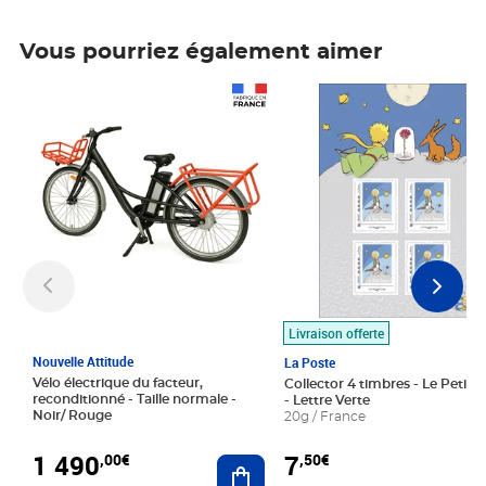
Vous pourriez également aimer
Prix 1 490,00€
Prix 7,50€
Livraison offerte
Nouvelle Attitude
La Poste
Vélo électrique du facteur,
Collector 4 timbres - Le Petit P
reconditionné - Taille normale -
- Lettre Verte
Noir/ Rouge
20g / France
1 490
7
,00€
,50€
Ajouter au panier