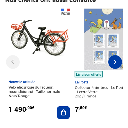
Nos clients ont aussi consulté
Prix 1 490,00€
Prix 7,50€
Livraison offerte
Nouvelle Attitude
La Poste
Vélo électrique du facteur,
Collector 4 timbres - Le Petit P
reconditionné - Taille normale -
- Lettre Verte
Noir/ Rouge
20g / France
1 490
7
,00€
,50€
Ajouter au panier