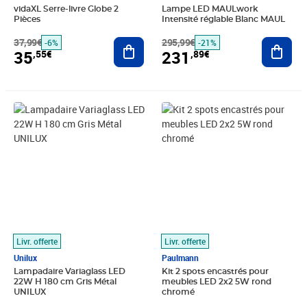
vidaXL Serre-livre Globe 2
Lampe LED MAULwork
Pièces
Intensité réglable Blanc MAUL
37,99€
Ajouter au panier
295,99€
Ajout
-6%
-21%
35
231
,55€
,89€
Prix 193,66€
Prix 39,43€
Livr. offerte
Livr. offerte
Unilux
Paulmann
Lampadaire Variaglass LED
Kit 2 spots encastrés pour
22W H 180 cm Gris Métal
meubles LED 2x2 5W rond
UNILUX
chromé