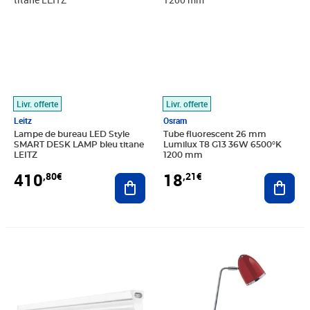
Livr. offerte
Livr. offerte
Leitz
Osram
Lampe de bureau LED Style
Tube fluorescent 26 mm
SMART DESK LAMP bleu titane
Lumilux T8 G13 36W 6500°K
LEITZ
1200 mm
410
18
,80€
,21€
Ajouter au panier
Ajout
Prix 53,71€
Prix 42,94€