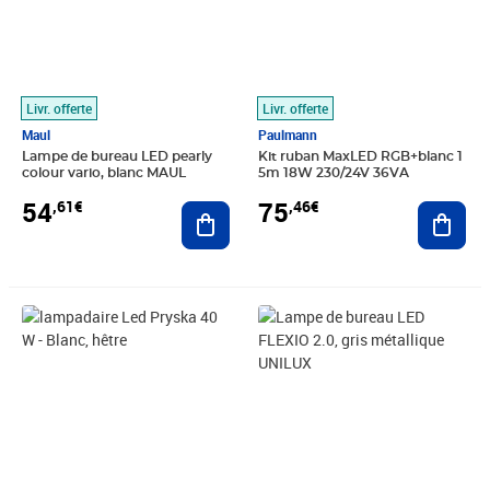
Livr. offerte
Livr. offerte
Maul
Paulmann
Lampe de bureau LED pearly
Kit ruban MaxLED RGB+blanc 1
colour vario, blanc MAUL
5m 18W 230/24V 36VA
54
75
,61€
,46€
Ajouter au panier
Ajout
Prix 203,62€
Prix 60,67€