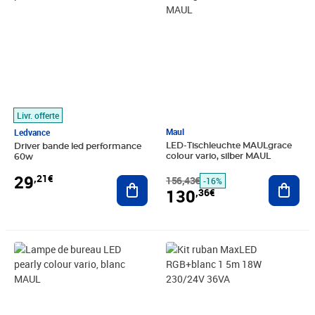
Livr. offerte
Maul
Ledvance
LED-Tischleuchte MAULgrace
Driver bande led performance
colour vario, silber MAUL
60w
29
,21€
156,43€
Ajout
Ajouter au panier
-16%
130
,36€
Prix 54,61€
Prix 75,46€