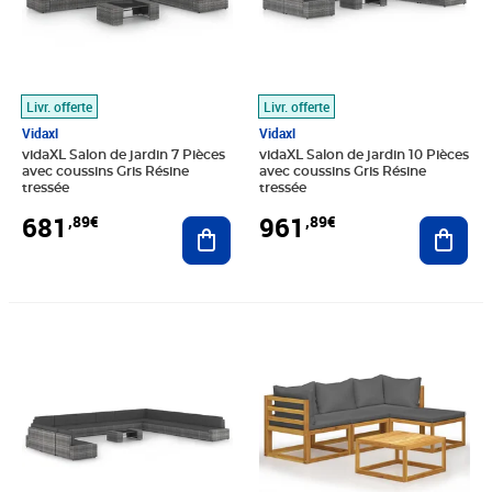
Livr. offerte
Livr. offerte
Vidaxl
Vidaxl
vidaXL Salon de jardin 7 Pièces
vidaXL Salon de jardin 10 Pièces
avec coussins Gris Résine
avec coussins Gris Résine
tressée
tressée
681
961
,89€
,89€
Ajouter au panier
Ajout
Prix 1 340,89€
Prix 518,99€