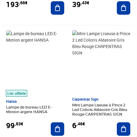
193
39
,66€
,43€
Ajouter au panier
Ajout
Prix 99,83€
Prix 6,46€
Livr. offerte
Carpentras Sign
Hansa
Mini Lampe Liseuse à Pince 2
Lampe de bureau LED E-
Led Coloris Aléatoire Gris Bleu
Motion argent HANSA
Rouge CARPENTRAS SIGN
99
6
,83€
,46€
Ajouter au panier
Ajout