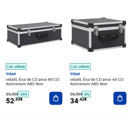
Prix barré 69,99€
Prix 52,53€
Prix barré 36,99€
Prix 34,42€
Livr. offerte
Livr. offerte
Vidaxl
Vidaxl
vidaXL Étui de CD pour 80 CD
vidaXL Étui de CD pour 40 CD
Aluminium ABS Noir
Aluminium ABS Noir
69,99€
Ajouter au panier
36,99€
Ajout
-24%
-6%
52
34
,53€
,42€
Prix 41,41€
Prix 51,62€