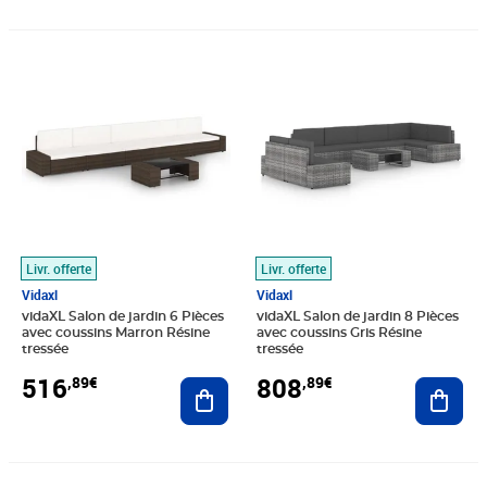
Prix 516,89€
Prix 808,89€
Livr. offerte
Livr. offerte
Vidaxl
Vidaxl
vidaXL Salon de jardin 6 Pièces
vidaXL Salon de jardin 8 Pièces
avec coussins Marron Résine
avec coussins Gris Résine
tressée
tressée
516
808
,89€
,89€
Ajouter au panier
Ajout