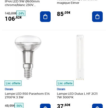
IP44 LED 9W Ø600mm
magique Elmer
chrome/blanc 230V
métal/acrylique
85
,05€
142,00€
Ajouter au panier
Ajout
-24%
106
,62€
Prix barré 48,99€
Prix 21,49€
Prix 37,60€
Livr. offerte
Livr. offerte
Osram
Osram
Lampe LED R50 Parathom E14
Lampe LED Dulux L HF 2G11
2700°K 3 3W
7W 3000°K
37
,60€
48,99€
Ajouter au panier
Ajout
-56%