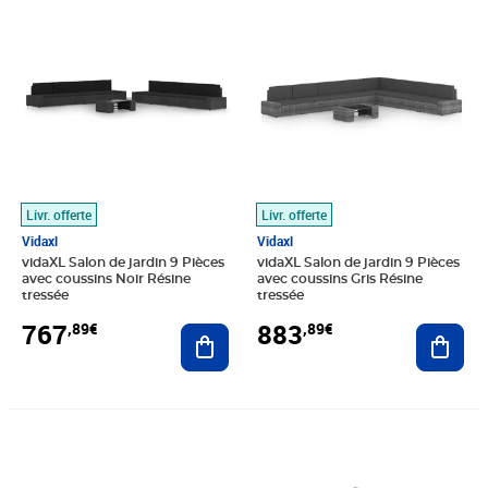
Prix 767,89€
Prix 883,89€
Livr. offerte
Livr. offerte
Vidaxl
Vidaxl
vidaXL Salon de jardin 9 Pièces
vidaXL Salon de jardin 9 Pièces
avec coussins Noir Résine
avec coussins Gris Résine
tressée
tressée
767
883
,89€
,89€
Ajouter au panier
Ajout
Prix 484,89€
Prix 556,89€