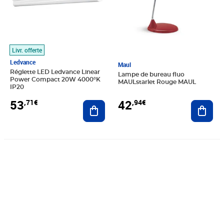
Livr. offerte
Ledvance
Maul
Réglette LED Ledvance Linear
Lampe de bureau fluo
Power Compact 20W 4000°K
MAULstarlet Rouge MAUL
IP20
42
53
,94€
,71€
Ajout
Ajouter au panier
Prix barré 129,99€
Prix 110,94€
Prix 105,25€