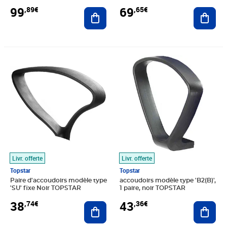
99
69
,89€
,65€
Ajouter au panier
Ajout
Prix 38,74€
Prix 43,36€
Livr. offerte
Livr. offerte
Topstar
Topstar
Paire d'accoudoirs modèle type
accoudoirs modèle type 'B2(B)',
'SU' fixe Noir TOPSTAR
1 paire, noir TOPSTAR
38
43
,74€
,36€
Ajouter au panier
Ajout