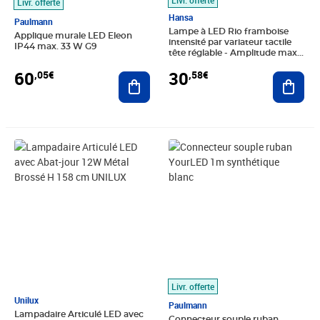
Livr. offerte
Hansa
Paulmann
Lampe à LED Rio framboise
Applique murale LED Eleon
intensité par variateur tactile
IP44 max. 33 W G9
tête réglable - Amplitude max
45 cm HANSA
60
30
,05€
,58€
Ajouter au panier
Ajout
Prix 212,86€
Prix 21,85€
Livr. offerte
Unilux
Paulmann
Lampadaire Articulé LED avec
Connecteur souple ruban