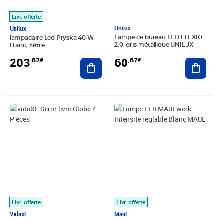
Livr. offerte
Unilux
Unilux
Lampe de bureau LED FLEXIO
lampadaire Led Pryska 40 W -
2.0, gris métallique UNILUX
Blanc, hêtre
60
203
,67€
,62€
Ajout
Ajouter au panier
Prix barré 37,99€
Prix 35,55€
Prix barré 295,99€
Prix 231,89€
Livr. offerte
Livr. offerte
Vidaxl
Maul