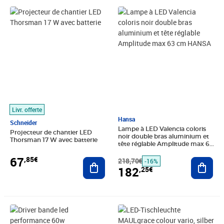
Prix 67,85€
Prix barré 218,70€
Prix 182,25€
Livr. offerte
Hansa
Schneider
Lampe à LED Valencia coloris
Projecteur de chantier LED
noir double bras aluminium et
Thorsman 17 W avec batterie
tête réglable Amplitude max 63
cm HANSA
67
,85€
Ajouter au panier
218,70€
Ajout
-16%
182
,25€
Prix 29,21€
Prix barré 156,43€
Prix 130,36€