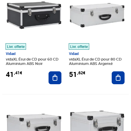
Livr. offerte
Livr. offerte
Vidaxl
Vidaxl
vidaXL Étui de CD pour 60 CD
vidaXL Étui de CD pour 80 CD
Aluminium ABS Noir
Aluminium ABS Argenté
41
51
,41€
,62€
Ajouter au panier
Ajout
Prix 43,93€
Prix 39,25€