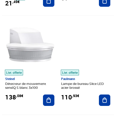
21
,49€
Prix 138,08€
Prix 110,93€
Livr. offerte
Livr. offerte
Steinel
Paulmann
Détecteur de mouvement
Lampe de bureau Slice LED
sensIQ S blanc 3x100
acier brossé
138
110
,08€
,93€
Ajouter au panier
Ajout