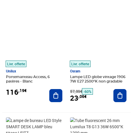
Prix 116,19€
Prix barré 57,99€
Prix 23,06€
Livr. offerte
Livr. offerte
Unilux
Osram
Portemanteau Access, 6
Lampe LED globe vintage 1906
patères - Blanc
7W E27 2500°K non gradable
116
,19€
Ajouter au panier
57,99€
Ajout
-60%
23
,06€
Prix 410,80€
Prix 18,21€