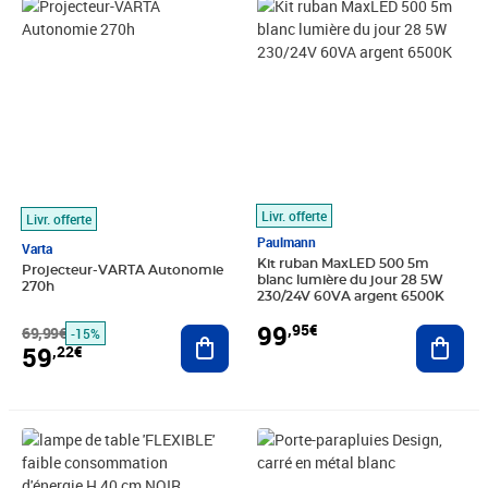
Prix barré 69,99€
Prix 59,22€
Prix 99,95€
Livr. offerte
Livr. offerte
Paulmann
Varta
Kit ruban MaxLED 500 5m
Projecteur-VARTA Autonomie
blanc lumière du jour 28 5W
270h
230/24V 60VA argent 6500K
99
,95€
69,99€
Ajouter au panier
Ajout
-15%
59
,22€
Prix barré 52,13€
Prix 36,49€
Prix 75,81€