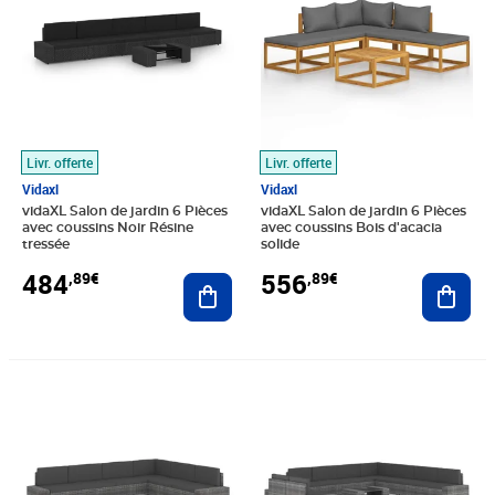
Livr. offerte
Livr. offerte
Vidaxl
Vidaxl
vidaXL Salon de jardin 6 Pièces
vidaXL Salon de jardin 6 Pièces
avec coussins Noir Résine
avec coussins Bois d'acacia
tressée
solide
484
556
,89€
,89€
Ajouter au panier
Ajout
Prix 681,89€
Prix 961,89€