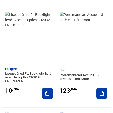
Prix 10,70€
Prix 123,04€
Energizer
JPG
Liseuse à led FL Booklight livré
Portemanteau Accueil - 8
avec deux piles CR2032
patères - Hêtre/noir
ENERGIZER
10
123
,70€
,04€
Ajouter au panier
Ajout