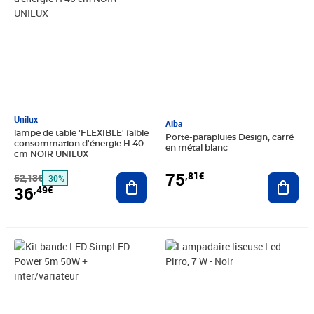
Unilux
Alba
lampe de table 'FLEXIBLE' faible
Porte-parapluies Design, carré
consommation d'énergie H 40
en métal blanc
cm NOIR UNILUX
75
,81€
52,13€
Ajouter au panier
Ajout
-30%
36
,49€
Prix 103,49€
Prix 67,26€