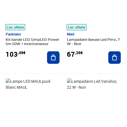
Livr. offerte
Livr. offerte
Paulmann
Maul
Kit bande LED SimpLED Power
Lampadaire liseuse Led Pirro, 7
5m 50W + inter/variateur
W - Noir
103
67
,49€
,26€
Ajouter au panier
Ajout
Prix 43,64€
Prix 163,81€