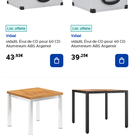
Livr. offerte
Livr. offerte
Vidaxl
Vidaxl
vidaXL Étui de CD pour 60 CD
vidaXL Étui de CD pour 40 CD
Aluminium ABS Argenté
Aluminium ABS Argenté
43
39
,93€
,25€
Ajouter au panier
Ajout
Prix 87,81€
Prix 87,79€