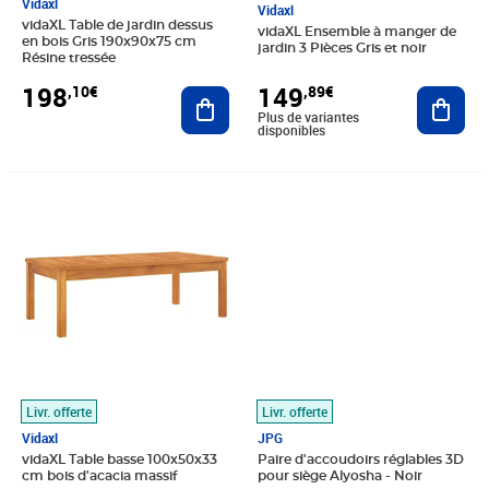
Vidaxl
Vidaxl
vidaXL Table de jardin dessus
vidaXL Ensemble à manger de
en bois Gris 190x90x75 cm
jardin 3 Pièces Gris et noir
Résine tressée
198
149
,10€
,89€
Ajouter au panier
Ajout
Plus de variantes
disponibles
Prix 99,89€
Prix 69,65€
Livr. offerte
Livr. offerte
Vidaxl
JPG
vidaXL Table basse 100x50x33
Paire d'accoudoirs réglables 3D
cm bois d'acacia massif
pour siège Alyosha - Noir