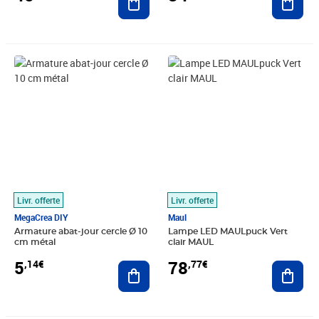
Prix 5,14€
Prix 78,77€
Livr. offerte
Livr. offerte
MegaCrea DIY
Maul
Armature abat-jour cercle Ø 10
Lampe LED MAULpuck Vert
cm métal
clair MAUL
5
78
,14€
,77€
Ajouter au panier
Ajout