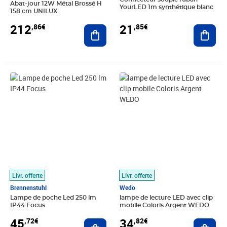
Abat-jour 12W Métal Brossé H
YourLED 1m synthétique blanc
158 cm UNILUX
21
212
,85€
,86€
Ajout
Ajouter au panier
Prix 45,72€
Prix 34,82€
Livr. offerte
Livr. offerte
Brennenstuhl
Wedo
Lampe de poche Led 250 lm
lampe de lecture LED avec clip
IP44 Focus
mobile Coloris Argent WEDO
45
34
,72€
,82€
Ajouter au panier
Ajout