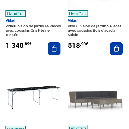
Livr. offerte
Livr. offerte
Vidaxl
Vidaxl
vidaXL Salon de jardin 14 Pièces
vidaXL Salon de jardin 5 Pièces
avec coussins Gris Résine
avec coussins Bois d'acacia
tressée
solide
1 340
518
,89€
,99€
Ajouter au panier
Ajout
Prix 114,58€
Prix 326,72€
Livr. offerte
Livr. offerte