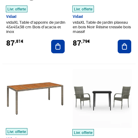
Livr. offerte
Livr. offerte
Vidaxl
Vidaxl
vidaXL Table d'appoint de jardin
vidaXL Table de jardin plateau
45x45x38 cm Bois d'acacia et
en bois Noir Résine tressée bois
inox
massif
87
87
,81€
,79€
Ajouter au panier
Ajout
Prix 198,10€
Prix 149,89€
Livr. offerte
Livr. offerte