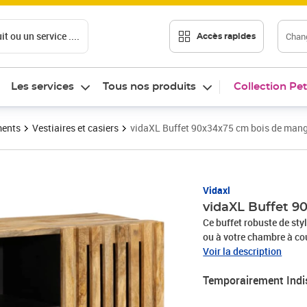
t ou un service ....
Chang
Accès rapides
Les services
Tous nos produits
Collection Pet
ments
Vestiaires et casiers
vidaXL Buffet 90x34x75 cm bois de mang
Vidaxl
vidaXL Buffet 9
Ce buffet robuste de sty
ou à votre chambre à couc
durable, ce qui en fait u
Voir la description
fabrication de meubles à
Temporairement Indi
manguier massif est un b
beaux grains de bois ren