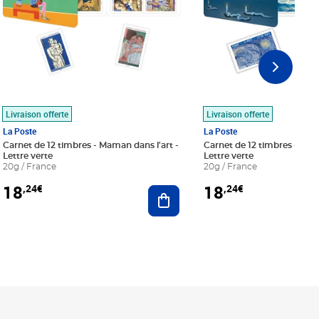
Livraison offerte
Livraison offerte
La Poste
La Poste
Carnet de 12 timbres - Maman dans l'art -
Carnet de 12 timbres - Le bl
Lettre verte
Lettre verte
20g / France
20g / France
18
18
,24€
,24€
r au panier
Ajouter au panier