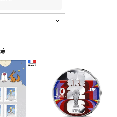
té
Prix 148,00€