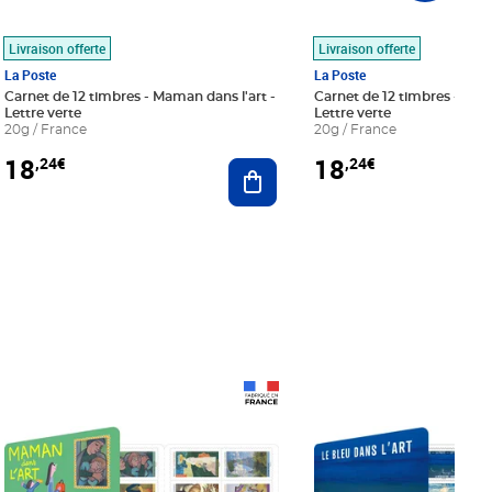
Livraison offerte
Livraison offerte
La Poste
La Poste
Carnet de 12 timbres - Maman dans l'art -
Carnet de 12 timbres - Le bl
Lettre verte
Lettre verte
20g / France
20g / France
18
18
,24€
,24€
r au panier
Ajouter au panier
Prix 18,24€
Prix 18,24€