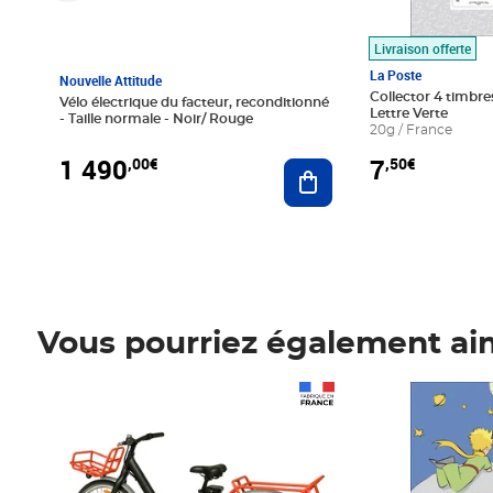
Livraison offerte
La Poste
Nouvelle Attitude
Collector 4 timbres
Vélo électrique du facteur, reconditionné
Lettre Verte
- Taille normale - Noir/ Rouge
20g / France
1 490
7
,00€
,50€
Ajouter au panier
Vous pourriez également ai
Prix 1 490,00€
Prix 7,50€