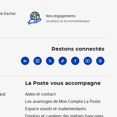
5€ d'achat
Nos engagements
s
sociétaux et environnementaux
Linkedin
Instagram
X
Tiktok
Facebook
Youtube
Threads
Restons connectés
La Poste vous accompagne
ral
Aides et contact
Les avantages de Mon Compte La Poste
Espace sourds et malentendants
Emplois et carrières des métiers bancaires