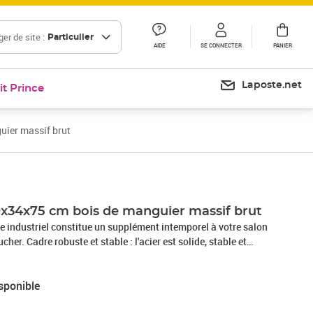
er de site :
Particulier
AIDE
SE CONNECTER
PANIER
Laposte.net
it Prince
uier massif brut
0x34x75 cm bois de manguier massif brut
le industriel constitue un supplément intemporel à votre salon
her. Cadre robuste et stable : l'acier est solide, stable et
n choix idéal pour un large éventail d'applications, de la
 la construction.Bois de manguier massif : le bois de
sponible
ois dur tropical solide qui fait des meubles robustes. Ses
dent chaque meuble légèrement différent l'un de l'autre.Grand