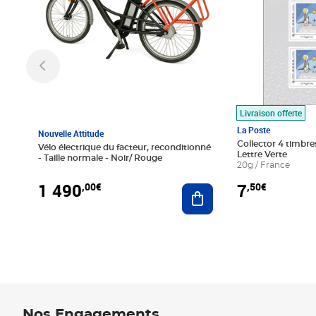
Livraison offerte
La Poste
Nouvelle Attitude
Collector 4 timbres
Vélo électrique du facteur, reconditionné
Lettre Verte
- Taille normale - Noir/ Rouge
20g / France
1 490
7
,00€
,50€
Ajouter au panier
Nos Engagements