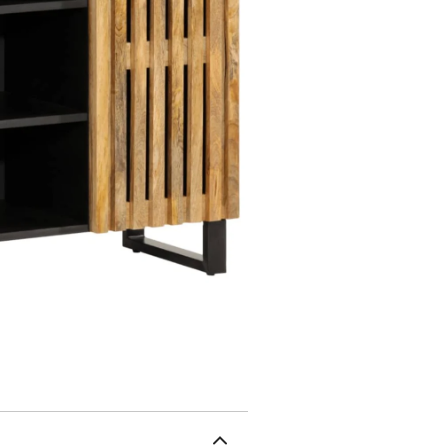
espace de rangement : c
différents articles esse
accessibles.Facile à nett
humide et nécessite peu d
doit être utilisé avec le
manguier brut massif (no
compartiments ouverts 
trouverez ici plus de dé