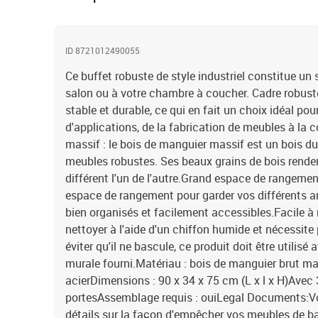
ID 8721012490055
Ce buffet robuste de style industriel constitue un
salon ou à votre chambre à coucher. Cadre robuste e
stable et durable, ce qui en fait un choix idéal pou
d'applications, de la fabrication de meubles à la
massif : le bois de manguier massif est un bois dur
meubles robustes. Ses beaux grains de bois rend
différent l'un de l'autre.Grand espace de rangemen
espace de rangement pour garder vos différents ar
bien organisés et facilement accessibles.Facile à n
nettoyer à l'aide d'un chiffon humide et nécessite 
éviter qu'il ne bascule, ce produit doit être utilisé 
murale fourni.Matériau : bois de manguier brut mas
acierDimensions : 90 x 34 x 75 cm (L x l x H)Avec
portesAssemblage requis : ouiLegal Documents:Vou
détails sur la façon d'empêcher vos meubles de b