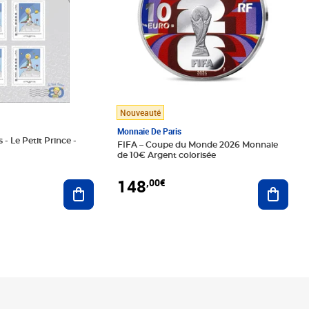
Nouveauté
Monnaie De Paris
 - Le Petit Prince -
FIFA – Coupe du Monde 2026 Monnaie
de 10€ Argent colorisée
148
,00€
Ajouter au panier
Ajoute