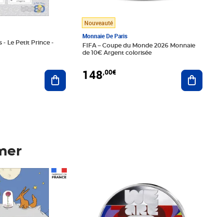
Nouveauté
Monnaie De Paris
 - Le Petit Prince -
FIFA – Coupe du Monde 2026 Monnaie
de 10€ Argent colorisée
148
,00€
Ajouter au panier
Ajoute
mer
Prix 148,00€