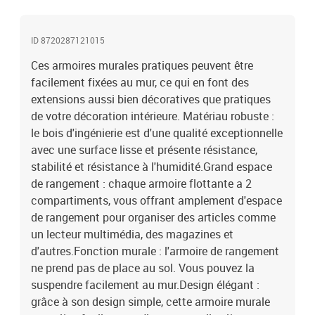
chevilles pour l'intérieur du mur ne sont pas incluses. Recherchez
et utilisez des vis et des chevilles adaptées à vos murs. Si vous
ID 8720287121015
n'êtes pas sûr, demandez conseil à un professionnel. Lisez et
suivez attentivement chaque étape des instructions.Chaque
Ces armoires murales pratiques peuvent être
produit est livré avec un manuel de montage dans la boîte pour un
facilement fixées au mur, ce qui en font des
montage facile.Couleur : chêne fuméMatériau : bois
extensions aussi bien décoratives que pratiques
d'ingénierieDimensions : 60 x 36,5 x 35 cm (l x P x H)La livraison
de votre décoration intérieure. Matériau robuste :
contient :2 x armoire murale
le bois d'ingénierie est d'une qualité exceptionnelle
avec une surface lisse et présente résistance,
stabilité et résistance à l'humidité.Grand espace
de rangement : chaque armoire flottante a 2
compartiments, vous offrant amplement d'espace
de rangement pour organiser des articles comme
un lecteur multimédia, des magazines et
d'autres.Fonction murale : l'armoire de rangement
ne prend pas de place au sol. Vous pouvez la
suspendre facilement au mur.Design élégant :
grâce à son design simple, cette armoire murale