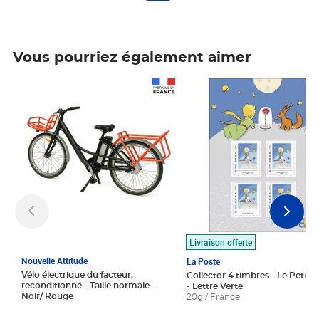
Vous pourriez également aimer
Prix 1 490,00€
Prix 7,50€
Livraison offerte
Nouvelle Attitude
La Poste
Vélo électrique du facteur,
Collector 4 timbres - Le Petit P
reconditionné - Taille normale -
- Lettre Verte
Noir/ Rouge
20g / France