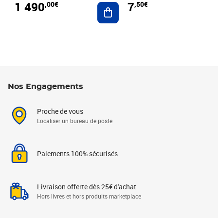
1 490
7
,00€
,50€
Ajouter au panier
Nos Engagements
Proche de vous
Localiser un bureau de poste
Paiements 100% sécurisés
Livraison offerte dès 25€ d'achat
Hors livres et hors produits marketplace