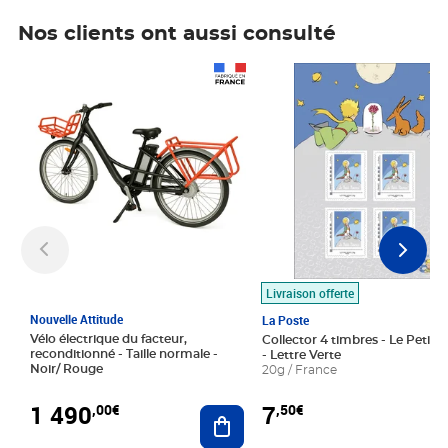
Nos clients ont aussi consulté
Prix 1 490,00€
Prix 7,50€
Livraison offerte
Nouvelle Attitude
La Poste
Vélo électrique du facteur,
Collector 4 timbres - Le Petit P
reconditionné - Taille normale -
- Lettre Verte
Noir/ Rouge
20g / France
1 490
7
,00€
,50€
Ajouter au panier