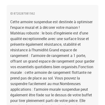
mur ne sont pas incluses. Recherchez et utilisez des vis et des
chevilles adaptées à vos murs. Si vous n'êtes pas sûr, demandez
ID 8720287081562
conseil à un professionnel. Lisez et suivez attentivement chaque
étape des instructions.Couleur : Blanc brillantMatériau : bois
Cette armoire suspendue est destinée à optimiser
d'ingénierieDimensions : 35 x 34 x 90 cm (l x P x H)Capacité de
l'espace mural et à décorer votre maison !
charge maximale (totale) : 60 kg
Matériau robuste : le bois d'ingénierie est d'une
qualité exceptionnelle avec une surface lisse et
présente également résistance, stabilité et
résistance à l'humidité.Grand espace de
rangement : l'armoire de rangement a 1 porte,
offrant un grand espace de rangement pour garder
vos essentiels quotidiens bien organisés.Fonction
murale : cette armoire de rangement flottante ne
prend pas de place au sol. Vous pouvez la
suspendre facilement au mur.Nombreuses
applications : l'armoire murale suspendue peut
également être fixée sur le dessus de votre buffet
pour tirer pleinement parti de votre pièce. Elle