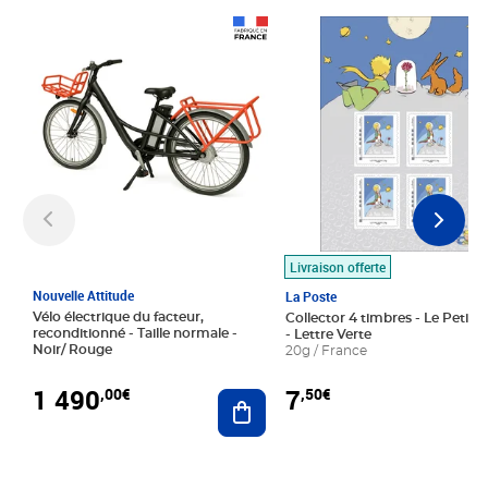
Prix 1 490,00€
Prix 7,50€
Livraison offerte
Nouvelle Attitude
La Poste
Vélo électrique du facteur,
Collector 4 timbres - Le Petit P
reconditionné - Taille normale -
- Lettre Verte
Noir/ Rouge
20g / France
1 490
7
,00€
,50€
Ajouter au panier