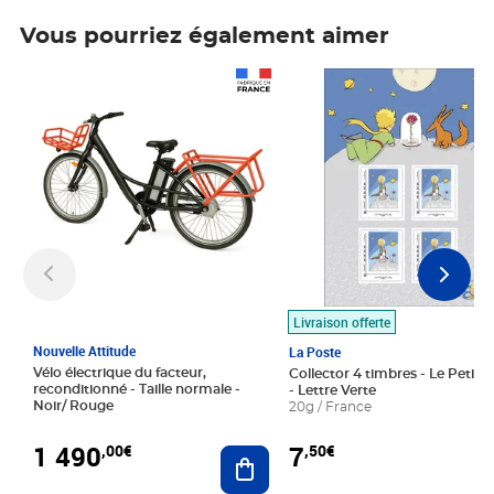
Vous pourriez également aimer
Prix 1 490,00€
Prix 7,50€
Livraison offerte
Nouvelle Attitude
La Poste
Vélo électrique du facteur,
Collector 4 timbres - Le Petit P
reconditionné - Taille normale -
- Lettre Verte
Noir/ Rouge
20g / France
1 490
7
,00€
,50€
Ajouter au panier