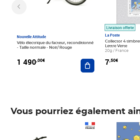
Livraison offerte
La Poste
Nouvelle Attitude
Collector 4 timbres
Vélo électrique du facteur, reconditionné
Lettre Verte
- Taille normale - Noir/ Rouge
20g / France
1 490
7
,00€
,50€
Ajouter au panier
Vous pourriez également ai
Prix 1 490,00€
Prix 7,50€