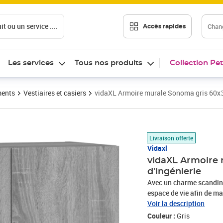
t ou un service ....
Chang
Accès rapides
Les services
Tous nos produits
Collection Pet
ments
Vestiaires et casiers
vidaXL Armoire murale Sonoma gris 60x3
Prix barré 58,99 €
Prix 48,89€
Livraison offerte
Vidaxl
vidaXL Armoire
d'ingénierie
Avec un charme scandinav
espace de vie afin de ma
Matériau stable : le bois
Voir la description
lisse et présente égaleme
Couleur :
Gris