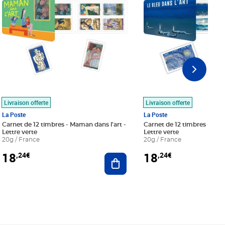
Livraison offerte
Livraison offerte
La Poste
La Poste
Carnet de 12 timbres - Maman dans l'art -
Carnet de 12 timbres - Le bl
Lettre verte
Lettre verte
20g / France
20g / France
18
18
,24€
,24€
r au panier
Ajouter au panier