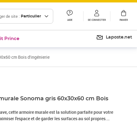
er de site :
Particulier
AIDE
SE CONNECTER
PANIER
Laposte.net
it Prince
0x60 cm Bois d'ingénierie
Prix 48,99€
Prix 67,44€
 murale Sonoma gris 60x30x60 cm Bois
e, cette armoire murale est la solution parfaite pour votre
ximiser l'espace et de garder les surfaces au sol propres.
 d'ingénierie est d'une qualité exceptionnelle avec une surface
nt résistance, stabilité et résistance à l'humidité.Grand