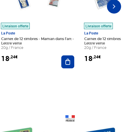
Livraison offerte
Livraison offerte
La Poste
La Poste
Carnet de 12 timbres - Maman dans l'art -
Carnet de 12 timbres - Le bl
Lettre verte
Lettre verte
20g / France
20g / France
18
18
,24€
,24€
r au panier
Ajouter au panier
Prix 18,24€
Prix 18,24€