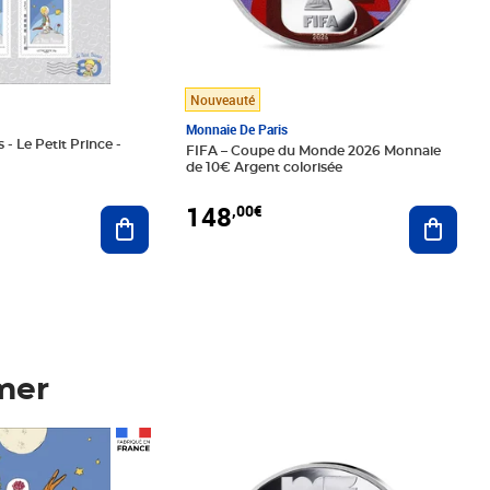
Nouveauté
Monnaie De Paris
 - Le Petit Prince -
FIFA – Coupe du Monde 2026 Monnaie
de 10€ Argent colorisée
148
,00€
Ajouter au panier
Ajoute
mer
Prix 148,00€