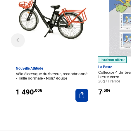
Livraison offerte
La Poste
Nouvelle Attitude
Collector 4 timbres
Vélo électrique du facteur, reconditionné
Lettre Verte
- Taille normale - Noir/ Rouge
20g / France
1 490
7
,00€
,50€
Ajouter au panier