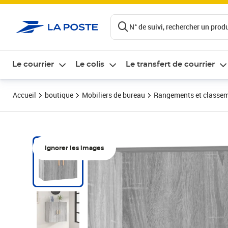
ontenu de la page
N° de suivi, rechercher un produi
Le courrier
Le colis
Le transfert de courrier
Accueil
boutique
Mobiliers de bureau
Rangements et classe
Ignorer les images