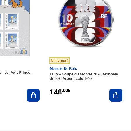
Nouveauté
Monnaie De Paris
 - Le Petit Prince -
FIFA – Coupe du Monde 2026 Monnaie
de 10€ Argent colorisée
148
,00€
Ajouter au panier
Ajoute