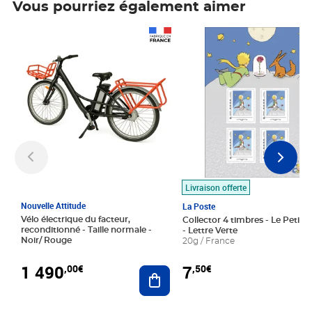
Vous pourriez également aimer
Prix 1 490,00€
Prix 7,50€
Livraison offerte
Nouvelle Attitude
La Poste
Vélo électrique du facteur,
Collector 4 timbres - Le Petit P
reconditionné - Taille normale -
- Lettre Verte
Noir/ Rouge
20g / France
1 490
7
,00€
,50€
Ajouter au panier