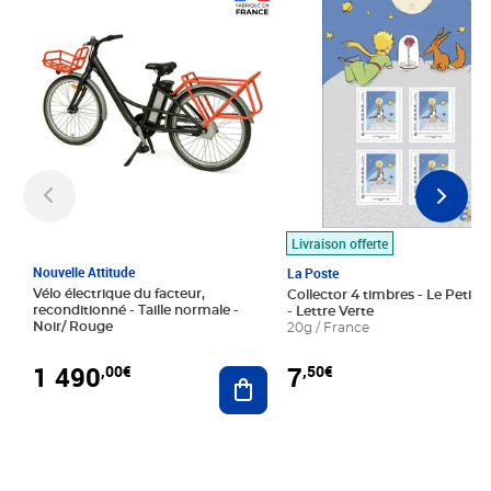
Prix 1 490,00€
Prix 7,50€
Livraison offerte
Nouvelle Attitude
La Poste
Vélo électrique du facteur,
Collector 4 timbres - Le Petit P
reconditionné - Taille normale -
- Lettre Verte
Noir/ Rouge
20g / France
1 490
7
,00€
,50€
Ajouter au panier