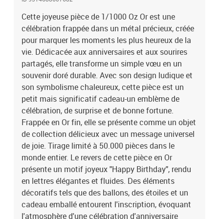
La surface polie en Or met en valeur les détails ludiques, donnant
au design un caractère lumineux et festif. L'avers de la pièce
Cette joyeuse pièce de 1/1000 Oz Or est une
présente les Armes du Gabon, finement détaillées et encadrées par
célébration frappée dans un métal précieux, créée
les inscriptions : "REPUBLIQUE GABONAISE" - le pays émetteur,
pour marquer les moments les plus heureux de la
"999/1000 FINE GOLD" - la finesse de l'Or, et "1000 FRANCS CFA" -
vie. Dédicacée aux anniversaires et aux sourires
la valeur faciale.
partagés, elle transforme un simple vœu en un
souvenir doré durable. Avec son design ludique et
son symbolisme chaleureux, cette pièce est un
petit mais significatif cadeau-un emblème de
célébration, de surprise et de bonne fortune.
Frappée en Or fin, elle se présente comme un objet
de collection délicieux avec un message universel
de joie. Tirage limité à 50.000 pièces dans le
monde entier. Le revers de cette pièce en Or
présente un motif joyeux "Happy Birthday", rendu
en lettres élégantes et fluides. Des éléments
décoratifs tels que des ballons, des étoiles et un
cadeau emballé entourent l'inscription, évoquant
l'atmosphère d'une célébration d'anniversaire