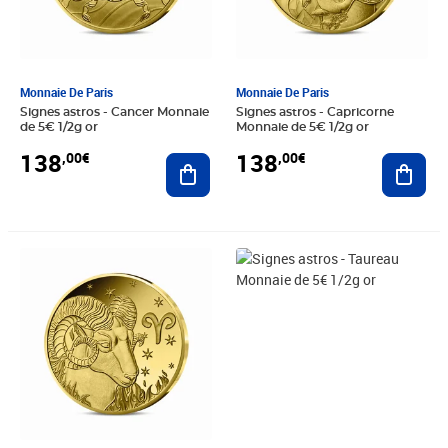
Monnaie De Paris
Monnaie De Paris
Signes astros - Cancer Monnaie
Signes astros - Capricorne
de 5€ 1/2g or
Monnaie de 5€ 1/2g or
138
138
,00€
,00€
Ajouter au panier
Ajout
Prix 138,00€
Prix 138,00€