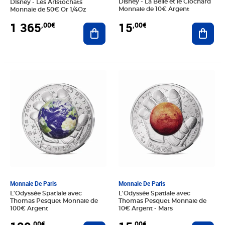
Disney - La Belle et le Clochard
Disney - Les Aristochats
Monnaie de 10€ Argent
Monnaie de 50€ Or 1/4Oz
15
1 365
,00€
,00€
Ajout
Ajouter au panier
Prix 129,00€
Prix 15,00€
Monnaie De Paris
Monnaie De Paris
L'Odyssée Spatiale avec
L'Odyssée Spatiale avec
Thomas Pesquet Monnaie de
Thomas Pesquet Monnaie de
100€ Argent
10€ Argent - Mars
,00€
,00€
Ajouter au panier
Ajout