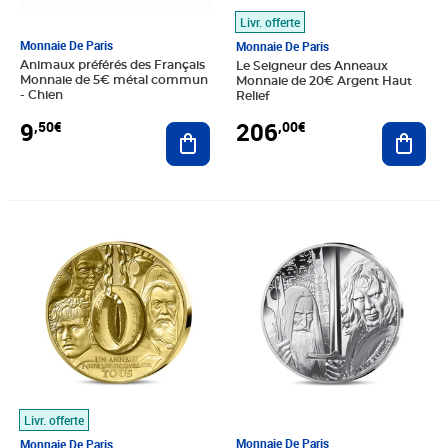
Livr. offerte
Monnaie De Paris
Monnaie De Paris
Animaux préférés des Français
Le Seigneur des Anneaux
Monnaie de 5€ métal commun
Monnaie de 20€ Argent Haut
- Chien
Relief
9
206
,50€
,00€
Ajouter au panier
Ajout
Prix 5 620,00€
Prix 148,00€
Livr. offerte
Monnaie De Paris
Monnaie De Paris