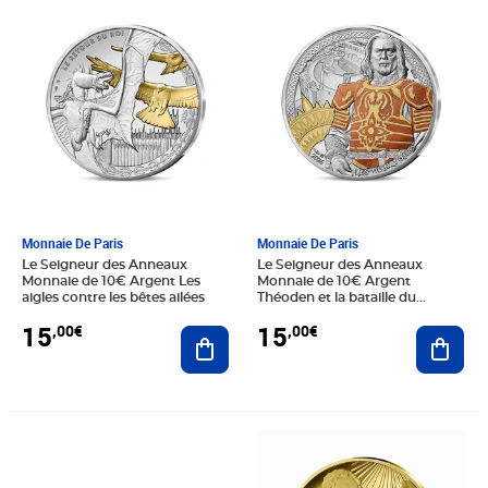
Prix 15,00€
Prix 15,00€
Monnaie De Paris
Monnaie De Paris
Le Seigneur des Anneaux
Le Seigneur des Anneaux
Monnaie de 10€ Argent Les
Monnaie de 10€ Argent
aigles contre les bêtes ailées
Théoden et la bataille du
gouffre de Helm
15
15
,00€
,00€
Ajouter au panier
Ajout
Prix 12,00€
Prix 560,00€