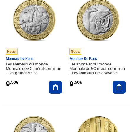
Nouv.
Nouv.
Monnaie De Paris
Monnaie De Paris
Les animaux du monde
Les animaux du monde
Monnaie de 5€ métal commun
Monnaie de 5€ métal commun
- Les grands félins
- Les animaux de la savane
9
9
,50€
,50€
Ajouter au panier
Ajout
Prix 9,50€
Prix 1 150,00€