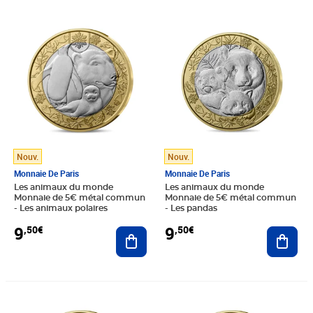
Prix 9,50€
Prix 9,50€
Nouv.
Nouv.
Monnaie De Paris
Monnaie De Paris
Les animaux du monde
Les animaux du monde
Monnaie de 5€ métal commun
Monnaie de 5€ métal commun
- Les animaux polaires
- Les pandas
9
9
,50€
,50€
Ajouter au panier
Ajout
Prix 9,50€
Prix 9,50€