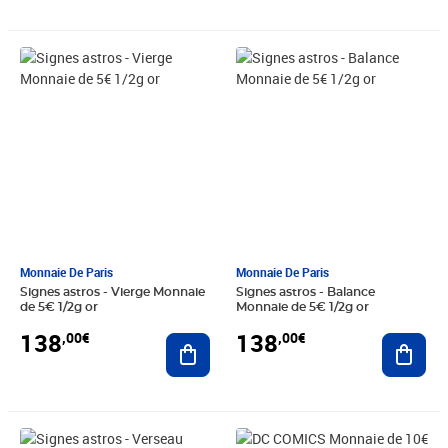
Prix 138,00€
Prix 138,00€
Monnaie De Paris
Monnaie De Paris
Signes astros - Vierge Monnaie
Signes astros - Balance
de 5€ 1/2g or
Monnaie de 5€ 1/2g or
138
138
,00€
,00€
Ajouter au panier
Ajout
Prix 138,00€
Prix 13,00€