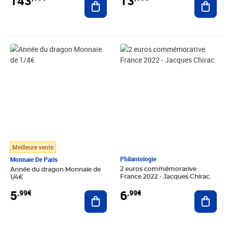
143
13
Prix 5,99€
Prix 6,99€
Meilleure vente
Philantologie
Monnaie De Paris
2 euros commémorative
Année du dragon Monnaie de
France 2022 - Jacques Chirac.
1/4€
6
5
,99€
,99€
Ajout
Ajouter au panier