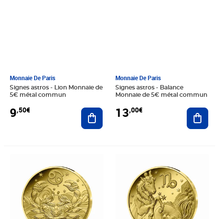
Monnaie De Paris
Monnaie De Paris
Signes astros - Lion Monnaie de
Signes astros - Balance
5€ métal commun
Monnaie de 5€ métal commun
9
13
,50€
,00€
Ajouter au panier
Ajout
Prix 138,00€
Prix 138,00€