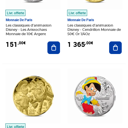
Livr. offerte
Livr. offerte
Monnaie De Paris
Monnaie De Paris
Les classiques d'animation
Les classiques d'animation
Disney - Les Aristochats
Disney - Cendrillon Monnaie de
Monnaie de 10€ Argent
50€ Or 1/4Oz
151
1 365
,00€
,00€
Ajouter au panier
Ajout
Prix 1 365,00€
Prix 15,00€
Livr. offerte