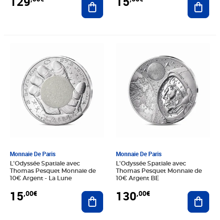
129
15
Prix 15,00€
Prix 130,00€
Monnaie De Paris
Monnaie De Paris
L'Odyssée Spatiale avec
L'Odyssée Spatiale avec
Thomas Pesquet Monnaie de
Thomas Pesquet Monnaie de
10€ Argent - La Lune
10€ Argent BE
15
130
,00€
,00€
Ajouter au panier
Ajout