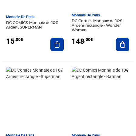
Monnaie De Paris
Monnaie De Paris
DC Comics Monnaie de 10€
DC COMICS Monnaie de 10€
Argent rectangle - Wonder
Argent SUPERMAN
Woman
15
148
,00€
,00€
Ajouter au panier
Ajout
Prix 125,00€
Prix 148,00€
Monnaie De Paris
Monnaie De Paris