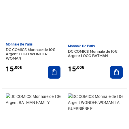
Monnaie De Paris
Monnaie De Paris
DC COMICS Monnaie de 10€
DC COMICS Monnaie de 10€
Argent LOGO WONDER
Argent LOGO BATMAN
WOMAN
15
15
,00€
,00€
Ajouter au panier
Ajout
Prix 13,00€
Prix 13,00€