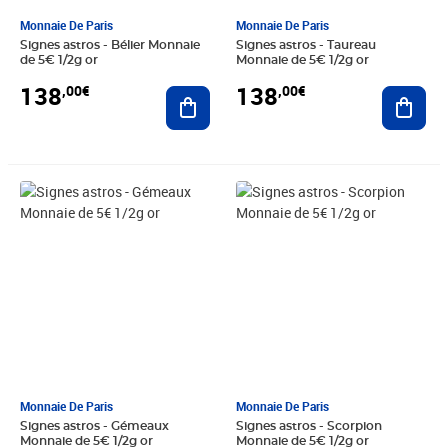
Monnaie De Paris
Monnaie De Paris
Signes astros - Bélier Monnaie
Signes astros - Taureau
de 5€ 1/2g or
Monnaie de 5€ 1/2g or
138
138
,00€
,00€
Ajouter au panier
Ajout
Prix 138,00€
Prix 138,00€
Monnaie De Paris
Monnaie De Paris
Signes astros - Gémeaux
Signes astros - Scorpion
Monnaie de 5€ 1/2g or
Monnaie de 5€ 1/2g or