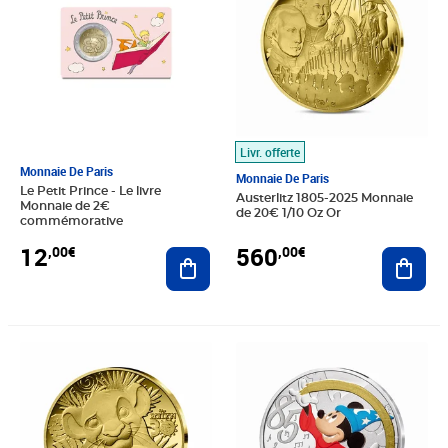
Livr. offerte
Monnaie De Paris
Monnaie De Paris
Le Petit Prince - Le livre
Austerlitz 1805-2025 Monnaie
Monnaie de 2€
de 20€ 1/10 Oz Or
commémorative
560
12
,00€
,00€
Ajout
Ajouter au panier
Prix 143,00€
Prix 15,00€