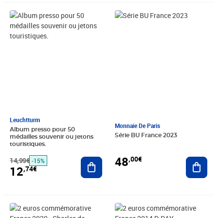
Prix barré 14,99€
Prix 12,74€
Prix 48,00€
Leuchtturm
Monnaie De Paris
Album presso pour 50
Série BU France 2023
médailles souvenir ou jetons
touristiques.
48
,00€
14,99€
Ajouter au panier
Ajout
-15%
12
,74€
Prix 7,99€
Prix 19,99€