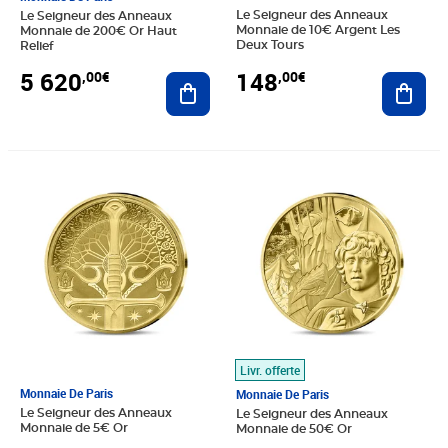
Le Seigneur des Anneaux
Le Seigneur des Anneaux
Monnaie de 10€ Argent Les
Monnaie de 200€ Or Haut
Deux Tours
Relief
148
5 620
,00€
,00€
Ajout
Ajouter au panier
Prix 143,00€
Prix 1 365,00€
Livr. offerte
Monnaie De Paris
Monnaie De Paris
Le Seigneur des Anneaux
Le Seigneur des Anneaux
Monnaie de 5€ Or
Monnaie de 50€ Or