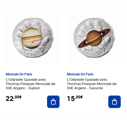
Prix 22,00€
Prix 15,00€
Monnaie De Paris
Monnaie De Paris
L'Odyssée Spatiale avec
L'Odyssée Spatiale avec
Thomas Pesquet Monnaie de
Thomas Pesquet Monnaie de
10€ Argent - Jupiter
10€ Argent - Saturne
22
15
,00€
,00€
Ajouter au panier
Ajout
Prix 5 410,00€
Prix 580,00€