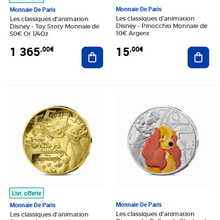
Monnaie De Paris
Monnaie De Paris
Les classiques d'animation
Les classiques d'animation
Disney - Pinocchio Monnaie de
Disney - Toy Story Monnaie de
10€ Argent
50€ Or 1/4Oz
15
1 365
,00€
,00€
Ajout
Ajouter au panier
Prix 1 365,00€
Prix 15,00€
Livr. offerte
Monnaie De Paris
Monnaie De Paris
Les classiques d'animation
Les classiques d'animation