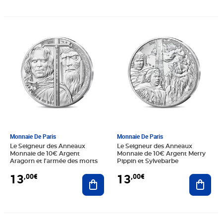
Prix 13,00€
Prix 13,00€
Monnaie De Paris
Monnaie De Paris
Le Seigneur des Anneaux
Le Seigneur des Anneaux
Monnaie de 10€ Argent
Monnaie de 10€ Argent Merry
Aragorn et l'armée des morts
Pippin et Sylvebarbe
13
13
,00€
,00€
Ajouter au panier
Ajout