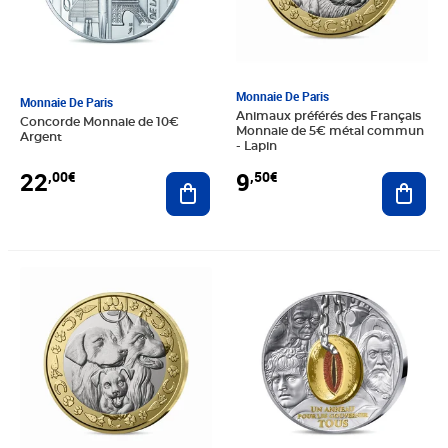
Monnaie De Paris
Monnaie De Paris
Animaux préférés des Français
Concorde Monnaie de 10€
Monnaie de 5€ métal commun
Argent
- Lapin
22
9
,00€
,50€
Ajouter au panier
Ajout
Prix 9,50€
Prix 206,00€