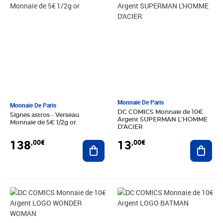
Monnaie De Paris
Monnaie De Paris
DC COMICS Monnaie de 10€
Signes astros - Verseau
Argent SUPERMAN L'HOMME
Monnaie de 5€ 1/2g or
D'ACIER
138
13
,00€
,00€
Ajouter au panier
Ajout
Prix 15,00€
Prix 15,00€