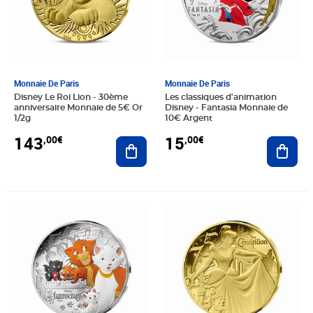
Monnaie De Paris
Monnaie De Paris
Disney Le Roi Lion - 30ème
Les classiques d'animation
anniversaire Monnaie de 5€ Or
Disney - Fantasia Monnaie de
1/2g
10€ Argent
143
15
,00€
,00€
Ajouter au panier
Ajout
Prix 151,00€
Prix 1 365,00€