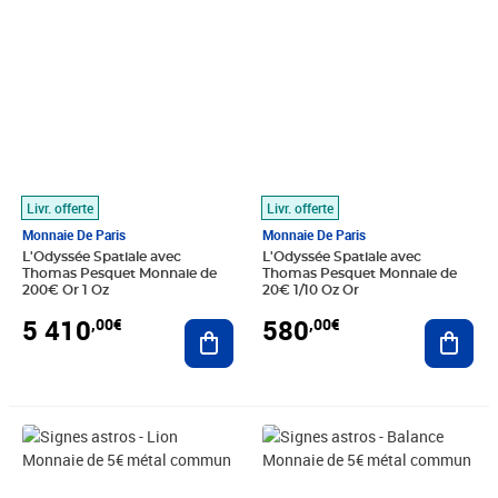
Livr. offerte
Livr. offerte
Monnaie De Paris
Monnaie De Paris
L'Odyssée Spatiale avec
L'Odyssée Spatiale avec
Thomas Pesquet Monnaie de
Thomas Pesquet Monnaie de
200€ Or 1 Oz
20€ 1/10 Oz Or
5 410
580
,00€
,00€
Ajouter au panier
Ajout
Prix 9,50€
Prix 13,00€