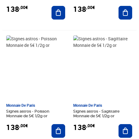
138
138
,00€
,00€
Ajouter au panier
Ajout
Prix 138,00€
Prix 138,00€
Monnaie De Paris
Monnaie De Paris
Signes astros - Poisson
Signes astros - Sagittaire
Monnaie de 5€ 1/2g or
Monnaie de 5€ 1/2g or
138
138
,00€
,00€
Ajouter au panier
Ajout