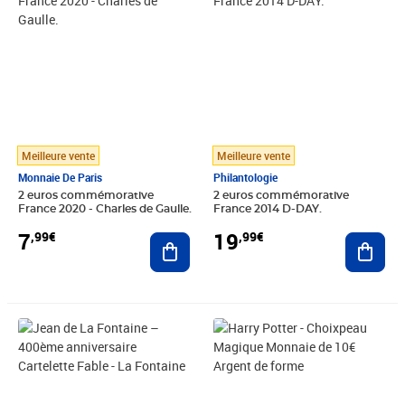
Meilleure vente
Meilleure vente
Monnaie De Paris
Philantologie
2 euros commémorative
2 euros commémorative
France 2020 - Charles de Gaulle.
France 2014 D-DAY.
7
19
,99€
,99€
Ajouter au panier
Ajout
Prix 6,99€
Prix 99,00€