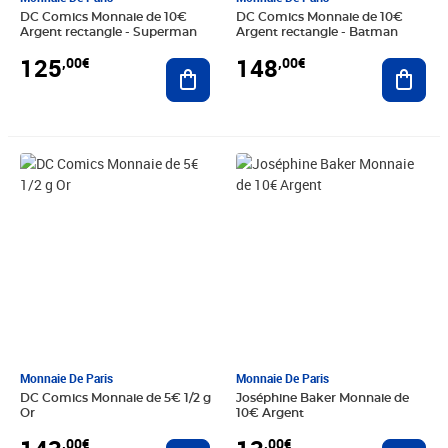
DC Comics Monnaie de 10€
DC Comics Monnaie de 10€
Argent rectangle - Superman
Argent rectangle - Batman
125
148
,00€
,00€
Ajouter au panier
Ajout
Prix 143,00€
Prix 13,00€
Monnaie De Paris
Monnaie De Paris
DC Comics Monnaie de 5€ 1/2 g
Joséphine Baker Monnaie de
Or
10€ Argent
,00€
,00€
Ajouter au panier
Ajout