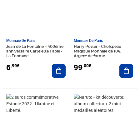
Monnaie De Paris
Monnaie De Paris
Jean de La Fontaine – 400ème
Harry Potter - Choixpeau
anniversaire Cartelette Fable -
Magique Monnaie de 10€
La Fontaine
Argent de forme
6
99
,99€
,00€
Ajouter au panier
Ajout
Prix 6,99€
Prix 19,98€