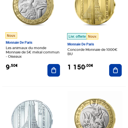
Nouv.
Livr. offerte
Nouv.
Monnaie De Paris
Monnaie De Paris
Les animaux du monde
Concorde Monnaie de 1000€
Monnaie de 5€ métal commun
BU
- Oiseaux
9
1 150
,50€
,00€
Ajouter au panier
Ajout
Prix 22,00€
Prix 9,50€