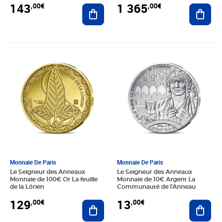
143
1 365
,00€
,00€
Ajouter au panier
Ajout
Prix 129,00€
Prix 13,00€
Monnaie De Paris
Monnaie De Paris
Le Seigneur des Anneaux
Le Seigneur des Anneaux
Monnaie de 100€ Or La feuille
Monnaie de 10€ Argent La
de la Lórien
Communauté de l'Anneau
129
13
,00€
,00€
Ajouter au panier
Ajout