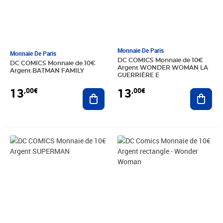
Monnaie De Paris
Monnaie De Paris
DC COMICS Monnaie de 10€
DC COMICS Monnaie de 10€
Argent WONDER WOMAN LA
Argent BATMAN FAMILY
GUERRIÈRE E
13
13
,00€
,00€
Ajouter au panier
Ajout
Prix 15,00€
Prix 148,00€