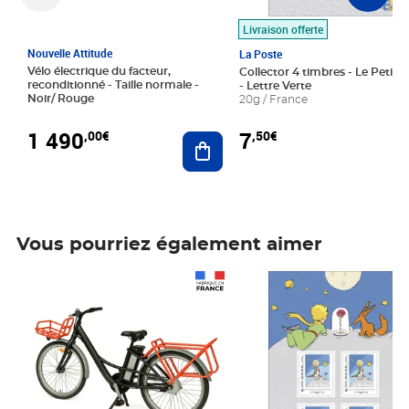
Livraison offerte
Nouvelle Attitude
La Poste
Vélo électrique du facteur,
Collector 4 timbres - Le Petit P
reconditionné - Taille normale -
- Lettre Verte
Noir/ Rouge
20g / France
1 490
7
,00€
,50€
Ajouter au panier
Vous pourriez également aimer
Prix 1 490,00€
Prix 7,50€