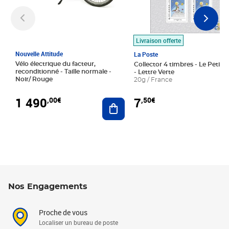
Livraison offerte
Nouvelle Attitude
La Poste
Vélo électrique du facteur,
Collector 4 timbres - Le Petit P
reconditionné - Taille normale -
- Lettre Verte
Noir/ Rouge
20g / France
1 490
7
,00€
,50€
Ajouter au panier
Nos Engagements
Proche de vous
Localiser un bureau de poste