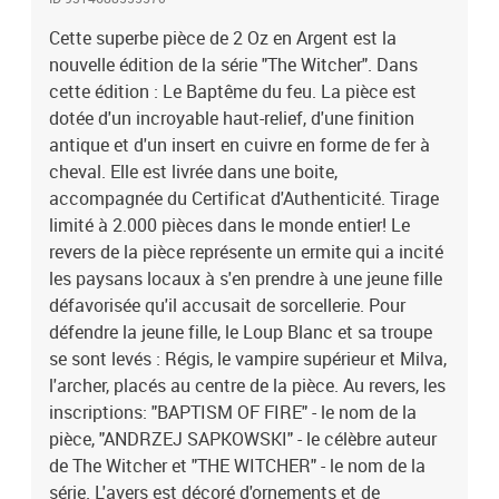
trouve le sceau public de Niue et les inscriptions : "NIUE" - le pays
émetteur, "2023" - l'année d'émission, "Ag 999" - la finesse de
Cette superbe pièce de 2 Oz en Argent est la
l'Argent et "5 DOLLARS" - la valeur faciale.
nouvelle édition de la série "The Witcher". Dans
cette édition : Le Baptême du feu. La pièce est
dotée d'un incroyable haut-relief, d'une finition
antique et d'un insert en cuivre en forme de fer à
cheval. Elle est livrée dans une boite,
accompagnée du Certificat d'Authenticité. Tirage
limité à 2.000 pièces dans le monde entier! Le
revers de la pièce représente un ermite qui a incité
les paysans locaux à s'en prendre à une jeune fille
défavorisée qu'il accusait de sorcellerie. Pour
défendre la jeune fille, le Loup Blanc et sa troupe
se sont levés : Régis, le vampire supérieur et Milva,
l'archer, placés au centre de la pièce. Au revers, les
inscriptions: "BAPTISM OF FIRE" - le nom de la
pièce, "ANDRZEJ SAPKOWSKI" - le célèbre auteur
de The Witcher et "THE WITCHER" - le nom de la
série. L'avers est décoré d'ornements et de