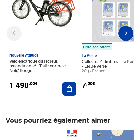
Livraison offerte
Nouvelle Attitude
La Poste
Vélo électrique du facteur,
Collector 4 timbres - Le Petit P
reconditionné - Taille normale -
- Lettre Verte
Noir/ Rouge
20g / France
1 490
7
,00€
,50€
Ajouter au panier
Vous pourriez également aimer
Prix 1 490,00€
Prix 7,50€