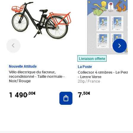
Livraison offerte
Nouvelle Attitude
La Poste
Vélo électrique du facteur,
Collector 4 timbres - Le Petit P
reconditionné - Taille normale -
- Lettre Verte
Noir/ Rouge
20g / France
1 490
7
,00€
,50€
Ajouter au panier