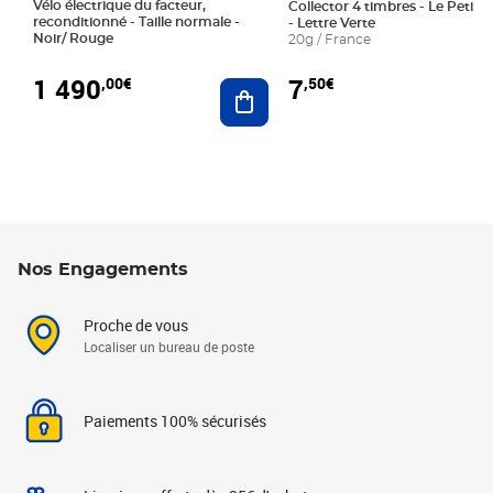
Vélo électrique du facteur,
Collector 4 timbres - Le Petit P
reconditionné - Taille normale -
- Lettre Verte
Noir/ Rouge
20g / France
1 490
7
,00€
,50€
Ajouter au panier
Nos Engagements
Proche de vous
Localiser un bureau de poste
Paiements 100% sécurisés