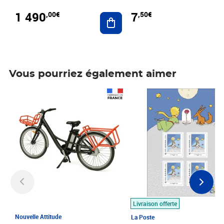
1 490
7
,00€
,50€
Ajouter au panier
Vous pourriez également aimer
Prix 1 490,00€
Prix 7,50€
Livraison offerte
Nouvelle Attitude
La Poste