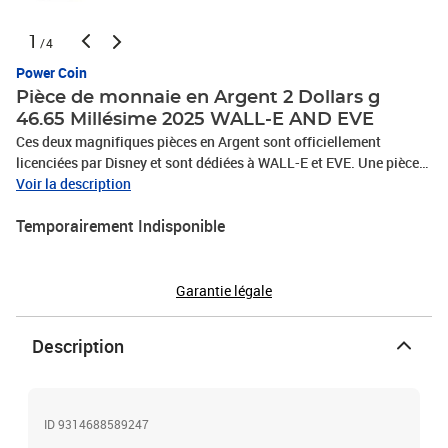
1
/4
Power Coin
Pièce de monnaie en Argent 2 Dollars g
46.65 Millésime 2025 WALL-E AND EVE
Ces deux magnifiques pièces en Argent sont officiellement
licenciées par Disney et sont dédiées à WALL-E et EVE. Une pièce
est entièrement gravée pour ressembler à WALL-E avec un Relief
Voir la description
très détaillé. L'autre pièce met en valeur EVE en couleur. Les deux
Temporairement Indisponible
pièces en Argent sont livrées dans une boîte thématique,
accompagnées du Certificat d'Authenticité. Tirage limité à
seulement 500 exemplaires dans le monde! Le revers de ces deux
pièces en Argent représente WALL-E et EVA, méticuleusement
Garantie légale
détaillés. L'avers présente le Sceau Public de Niue, ainsi que les
inscriptions: "TWO DOLLARS" - la valeur faciale et "2025" - l'année
Description
d'émission.
ID 9314688589247