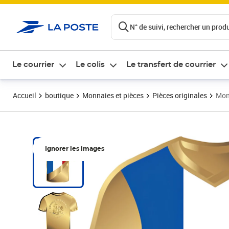
ontenu de la page
N° de suivi, rechercher un produi
Le courrier
Le colis
Le transfert de courrier
Accueil
boutique
Monnaies et pièces
Pièces originales
Mon
Ignorer les images