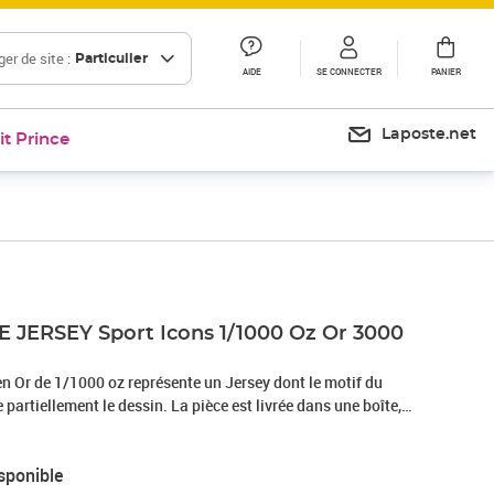
er de site :
Particulier
AIDE
SE CONNECTER
PANIER
Laposte.net
it Prince
 JERSEY Sport Icons 1/1000 Oz Or 3000
n Or de 1/1000 oz représente un Jersey dont le motif du
partiellement le dessin. La pièce est livrée dans une boîte,
enticité. Tirage limité à 50.000 pièces. La pièce a la forme d'un
tif du drapeau français est représenté comme motif principal.
sponible
sente les Armoiries du Tchad avec les inscriptions: