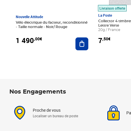
Livraison offerte
La Poste
Nouvelle Attitude
Collector 4 timbres
Vélo électrique du facteur, reconditionné
Lettre Verte
- Taille normale - Noir/ Rouge
20g / France
1 490
7
,00€
,50€
Ajouter au panier
Nos Engagements
Proche de vous
Pa
Localiser un bureau de poste