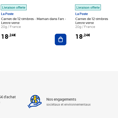
Livraison offerte
Livraison offerte
La Poste
La Poste
Carnet de 12 timbres - Maman dans l'art -
Carnet de 12 timbres - Le bl
Lettre verte
Lettre verte
20g / France
20g / France
18
18
,24€
,24€
r au panier
Ajouter au panier
5€ d'achat
Nos engagements
s
sociétaux et environnementaux