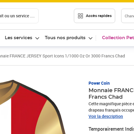
t ou un service ....
Chang
Accès rapides
Les services
Tous nos produits
Collection Pet
naie FRANCE JERSEY Sport Icons 1/1000 Oz Or 3000 Francs Chad
Power Coin
Monnaie FRANCE
Francs Chad
Cette magnifique pièce e
drapeau français occupe 
avec le Certificat d'Auth
Voir la description
Maillot sur lequel le mo
Temporairement Indi
L'avers de la pièce repré