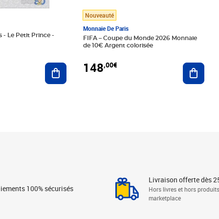
Nouveauté
Monnaie De Paris
 - Le Petit Prince -
FIFA – Coupe du Monde 2026 Monnaie
de 10€ Argent colorisée
148
,00€
Ajouter au panier
Ajoute
Livraison offerte dès 2
iements 100% sécurisés
Hors livres et hors produit
marketplace