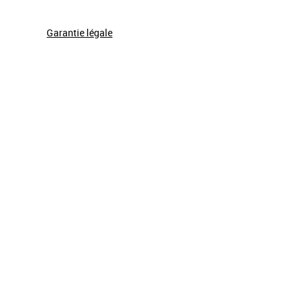
- le pays émetteur, "3000 FRANCS CFA" - la valeur faciale
 le titre de l'Or.
Garantie légale