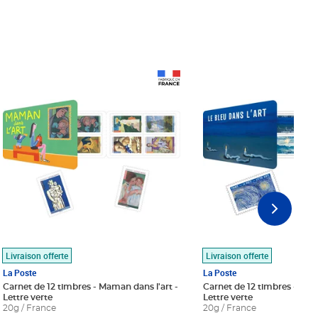
Prix 18,24€
Prix 18,24€
Livraison offerte
Livraison offerte
La Poste
La Poste
Carnet de 12 timbres - Maman dans l'art -
Carnet de 12 timbres - Le bl
Lettre verte
Lettre verte
20g / France
20g / France