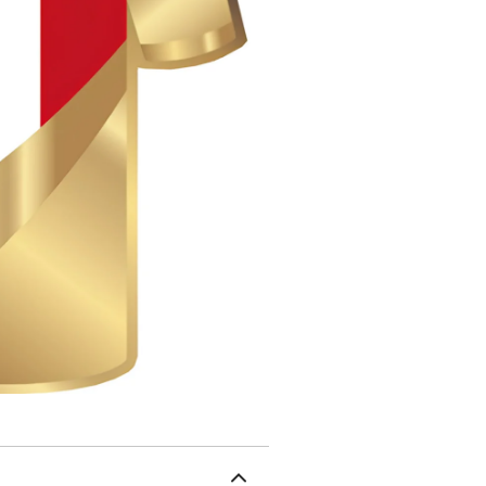
"REPUBLIQUE DU TCHAD" 
et "999/1000 FINE GOLD" -