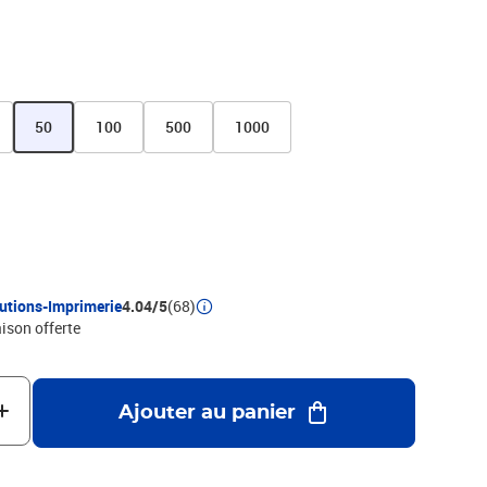
 non-imprimable pour identifier le sens d'impression de vos
ente à l'arrière pour découvrir la partie adhésive rapidement.
50
100
500
1000
utions-Imprimerie
4.04/5
(68)
aison offerte
Ajouter au panier