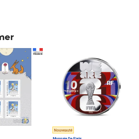
mer
Prix 148,00€
Nouveauté
Monnaie De Paris