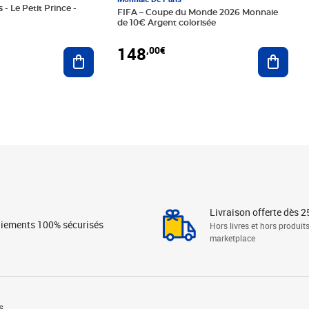
 - Le Petit Prince -
FIFA – Coupe du Monde 2026 Monnaie
de 10€ Argent colorisée
148
,00€
Ajouter au panier
Ajoute
Livraison offerte dès 2
iements 100% sécurisés
Hors livres et hors produit
marketplace
s