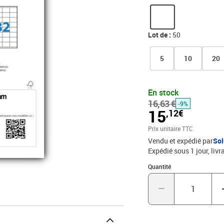
Détrompeur sur la partie
étiquettes. Une seule ref
Lot de :
50
5
10
20
En stock
16,63 €
-9%
15
,12€
Prix unitaire TTC
Vendu et expédié par
Sol
Expédié sous 1 jour
livr
Quantité : 1
Quantité