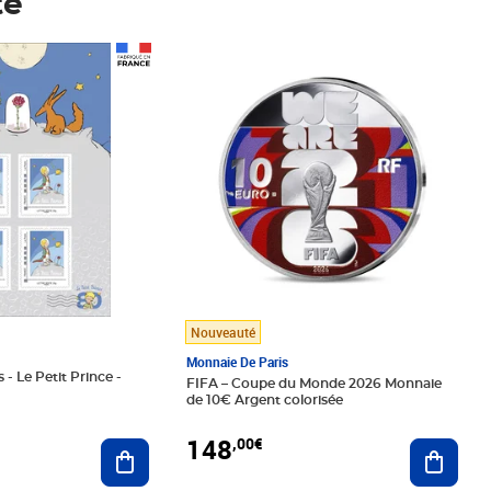
té
Prix 148,00€
Nouveauté
Monnaie De Paris
 - Le Petit Prince -
FIFA – Coupe du Monde 2026 Monnaie
de 10€ Argent colorisée
148
,00€
Ajouter au panier
Ajoute