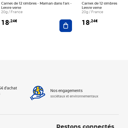
Carnet de 12 timbres - Maman dans l'art -
Carnet de 12 timbres - Le bl
Lettre verte
Lettre verte
20g / France
20g / France
18
18
,24€
,24€
r au panier
Ajouter au panier
5€ d'achat
Nos engagements
s
sociétaux et environnementaux
Linkedin
Instagram
X
Tiktok
Facebook
Youtube
Threads
Restons connectés