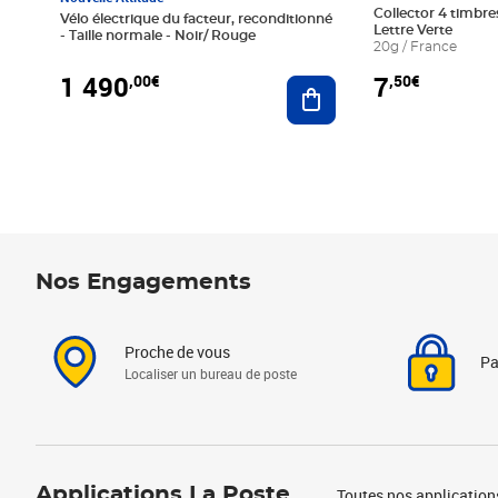
Collector 4 timbres
Vélo électrique du facteur, reconditionné
Lettre Verte
- Taille normale - Noir/ Rouge
20g / France
1 490
7
,00€
,50€
Ajouter au panier
Nos Engagements
Proche de vous
Pa
Localiser un bureau de poste
Applications La Poste
Toutes nos application