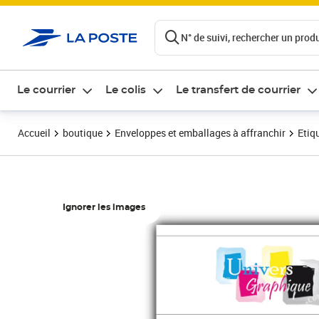
ontenu de la page
N° de suivi, rechercher un produi
Le courrier
Le colis
Le transfert de courrier
Accueil
boutique
Enveloppes et emballages à affranchir
Etiq
Ignorer les images