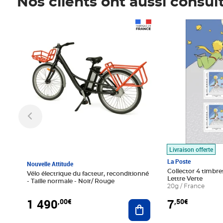
Nos clients ont aussi consul
Prix 1 490,00€
Prix 7,50€
Livraison offerte
La Poste
Nouvelle Attitude
Collector 4 timbres
Vélo électrique du facteur, reconditionné
Lettre Verte
- Taille normale - Noir/ Rouge
20g / France
1 490
7
,00€
,50€
Ajouter au panier