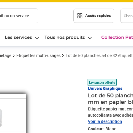
t ou un service ....
Chang
Accès rapides
Les services
Tous nos produits
Collection Pet
uetage
Etiquettes multi-usages
Lot de 50 planches a4 de 32 étiquet
Prix barré 16,63 €
Prix 15,12€
Livraison offerte
Univers Graphique
Lot de 50 planch
mm en papier bl
Etiquette papier mat com
autocollante avec adhési
utilisation bureautique 
Voir la description
dossier ou pour toutes ut
Couleur :
Blanc