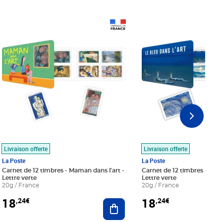
Prix 18,24€
Prix 18,24€
Livraison offerte
Livraison offerte
La Poste
La Poste
Carnet de 12 timbres - Maman dans l'art -
Carnet de 12 timbres - Le bl
Lettre verte
Lettre verte
20g / France
20g / France
18
18
,24€
,24€
r au panier
Ajouter au panier