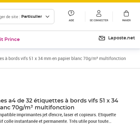
er de site :
Particulier
AIDE
SE CONNECTER
PANIER
Laposte.net
it Prince
tes à bords vifs 51 x 34 mm en papier blanc 70g/m² multifonction
es a4 de 32 étiquettes à bords vifs 51 x 34
anc 70g/m² multifonction
patible imprimantes jet d'encre, laser et copieurs. Etiquette
f colle instantanée et permanente. Trés utile pour toute
: mailing -publipostage, timbre, étiquette adresse,étiquette
ilisations intérieures: logistique ou étiquetage divers.