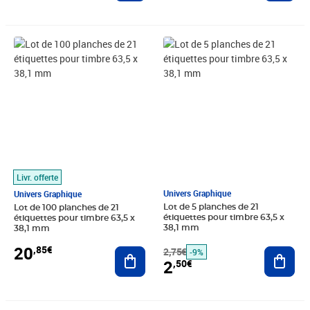
Prix 20,85€
Prix barré 2,75€
Prix 2,50€
Livr. offerte
Univers Graphique
Univers Graphique
Lot de 5 planches de 21
Lot de 100 planches de 21
étiquettes pour timbre 63,5 x
étiquettes pour timbre 63,5 x
38,1 mm
38,1 mm
20
,85€
2,75€
Ajout
Ajouter au panier
-9%
2
,50€