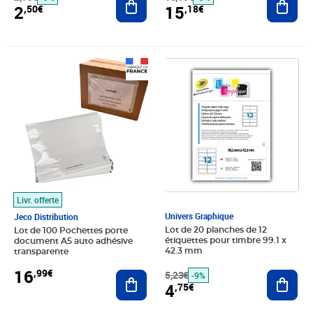
2
15
,50€
,18€
Prix 16,99€
Prix barré 5,23€
Prix 4,75€
Livr. offerte
Univers Graphique
Jeco Distribution
Lot de 20 planches de 12
Lot de 100 Pochettes porte
étiquettes pour timbre 99.1 x
document A5 auto adhésive
42.3 mm
transparente
16
,99€
5,23€
Ajout
Ajouter au panier
-9%
4
,75€