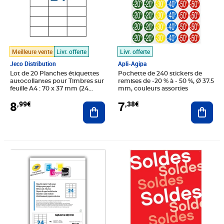
Meilleure vente
Livr. offerte
Livr. offerte
Jeco Distribution
Apli-Agipa
Lot de 20 Planches étiquettes
Pochette de 240 stickers de
autocollantes pour Timbres sur
remises de -20 % à - 50 %, Ø 37.5
feuille A4 : 70 x 37 mm (24
mm, couleurs assorties
étiquettes par feuille)
8
7
,99€
,38€
Ajouter au panier
Ajout
Prix barré 5,23€
Prix 4,75€
Prix 6,70€