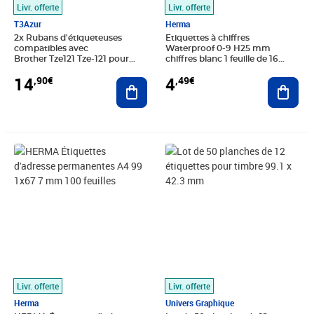
Livr. offerte
Livr. offerte
T3Azur
Herma
2x Rubans d'étiqueteuses
Etiquettes à chiffres
compatibles avec
Waterproof 0-9 H25 mm
Brother Tze121 Tze-121 pour
chiffres blanc 1 feuille de 16
étiquateuses P-touch - Texte
HERMA
14
4
,90€
,49€
noir sur fOnd traîsparent -
Ajouter au panier
Ajout
Largeur 9 mm x 8 mètres -
T3AÚUR
Prix 37,68€
Prix barré 16,63€
Prix 15,12€
Livr. offerte
Livr. offerte
Herma
Univers Graphique