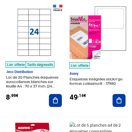
Prix 8,99€
Prix 49,14€
Livr. offerte
Tarifs dégressifs
Livr. offerte
Jeco Distribution
Avery
Lot de 20 Planches étiquettes
Etiquettes intégrées stickn'go
autocollantes blanches sur
format colissimo® - l7980
feuille A4 : 70 x 37 mm (24
étiquettes)
8
49
,99€
,14€
Ajouter au panier
Ajout
Prix 10,17€
Prix barré 2,75€
Prix 2,50€