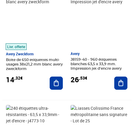
Livr. offerte
Avery
Avery Zweckform
J8159-40 - 960 étiquettes
Boite de 650 etiquettes multi-
blanches 63,5 x 33,9 mm.
usages 38x21,2 mm blanc avery
Impression jet d'encre avery
zweckform
26
14
,53€
,32€
Ajout
Ajouter au panier
Prix 25,98€
Prix 47,88€