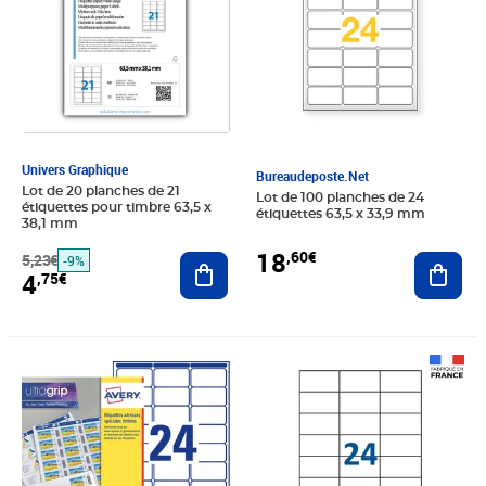
Univers Graphique
Bureaudeposte.net
Lot de 20 planches de 21
Lot de 100 planches de 24
étiquettes pour timbre 63,5 x
étiquettes 63,5 x 33,9 mm
38,1 mm
18
,60€
5,23€
Ajouter au panier
Ajout
-9%
4
,75€
Prix 11,29€
Prix 19,99€