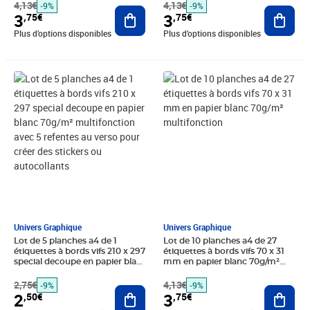
4,13€
4,13€
-9%
-9%
Ajouter au panier
Ajout
3
3
,75€
,75€
Plus d’options disponibles
Plus d’options disponibles
Prix barré 2,75€
Prix 2,50€
Prix barré 4,13€
Prix 3,75€
Univers Graphique
Univers Graphique
Lot de 5 planches a4 de 1
Lot de 10 planches a4 de 27
étiquettes à bords vifs 210 x 297
étiquettes à bords vifs 70 x 31
special decoupe en papier blanc
mm en papier blanc 70g/m²
70g/m² multifonction avec 5
multifonction
refentes au verso pour créer
2,75€
4,13€
-9%
-9%
Ajouter au panier
Ajout
des stickers ou autocollants
2
3
,50€
,75€