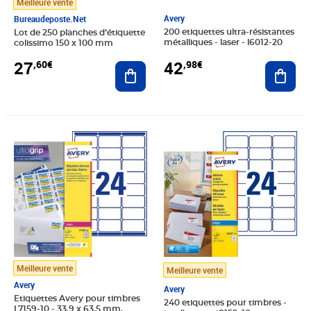
Meilleure vente
Avery
Bureaudeposte.net
200 etiquettes ultra-résistantes
Lot de 250 planches d’étiquette
métalliques - laser - l6012-20
colissimo 150 x 100 mm
42
27
,98€
,60€
Ajout
Ajouter au panier
Prix 8,54€
Prix 8,77€
Meilleure vente
Meilleure vente
Avery
Avery
Etiquettes Avery pour timbres
240 etiquettes pour timbres -
L7159-10 - 33,9 x 63,5 mm,