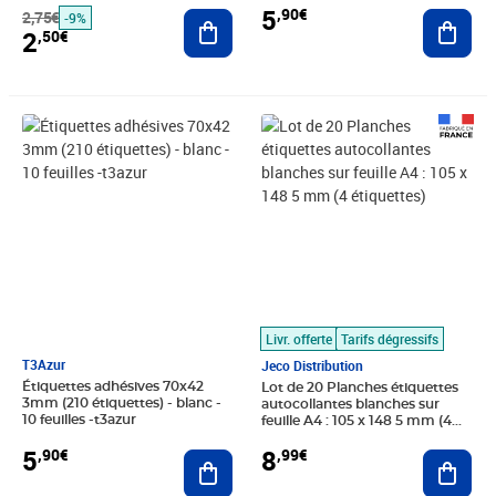
5
,90€
2,75€
Ajouter au panier
Ajout
-9%
2
,50€
Prix 5,90€
Prix 8,99€
Livr. offerte
Tarifs dégressifs
T3Azur
Jeco Distribution
Étiquettes adhésives 70x42
Lot de 20 Planches étiquettes
3mm (210 étiquettes) - blanc -
autocollantes blanches sur
10 feuilles -t3azur
feuille A4 : 105 x 148 5 mm (4
étiquettes)
5
8
,90€
,99€
Ajouter au panier
Ajout