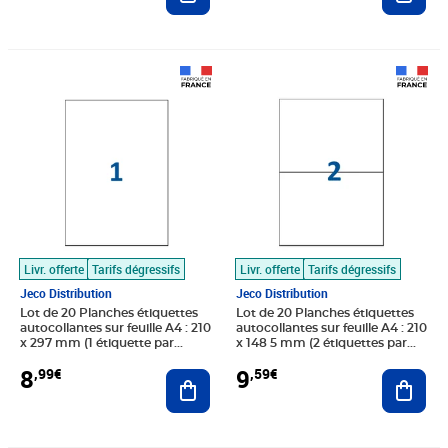
Prix 8,99€
Prix 9,59€
Livr. offerte
Tarifs dégressifs
Livr. offerte
Tarifs dégressifs
Jeco Distribution
Jeco Distribution
Lot de 20 Planches étiquettes
Lot de 20 Planches étiquettes
autocollantes sur feuille A4 : 210
autocollantes sur feuille A4 : 210
x 297 mm (1 étiquette par
x 148 5 mm (2 étiquettes par
feuille)
feuille spéciales bons de
8
9
,99€
,59€
Ajouter au panier
transport)
Ajout