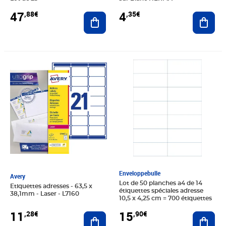
47
4
,88€
,35€
Ajouter au panier
Ajout
Prix 11,28€
Prix 15,90€
Enveloppebulle
Avery
Lot de 50 planches a4 de 14
Etiquettes adresses - 63,5 x
étiquettes spéciales adresse
38,1mm - Laser - L7160
10,5 x 4,25 cm = 700 étiquettes
11
15
,28€
,90€
Ajouter au panier
Ajout