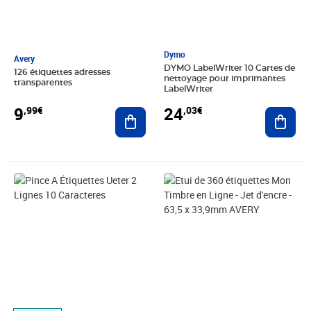
Dymo
Avery
DYMO LabelWriter 10 Cartes de
126 étiquettes adresses
nettoyage pour imprimantes
transparentes
LabelWriter
9
24
,99€
,03€
Ajouter au panier
Ajout
Prix 41,15€
Prix 12,33€