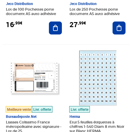
Jeco Distribution
Jeco Distribution
Lot de 100 Pochettes porte
Lot de 250 Pochettes porte
document A5 auto adhésive
document A5 auto adhésive
16
27
,99€
,99€
Ajouter au panier
Ajout
Prix 47,88€
Prix 4,35€
Meilleure vente
Livr. offerte
Livr. offerte
Bureaudeposte.net
Herma
Liasses Colissimo France
Etui 5 feuilles étiquettes à
métropolitaine avec signature -
chiffres 1-540 Diam 8 mm Noir
Lot de 25
sur Blanc HERMA