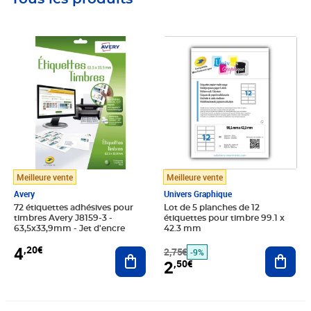
Prix 4,20€
Prix barré 2,75€
Prix 2,50€
Meilleure vente
Meilleure vente
Avery
Univers Graphique
72 étiquettes adhésives pour
Lot de 5 planches de 12
timbres Avery J8159-3 -
étiquettes pour timbre 99.1 x
63,5x33,9mm - Jet d'encre
42.3 mm
4
,20€
Ajouter au panier
2,75€
Ajout
-9%
2
,50€