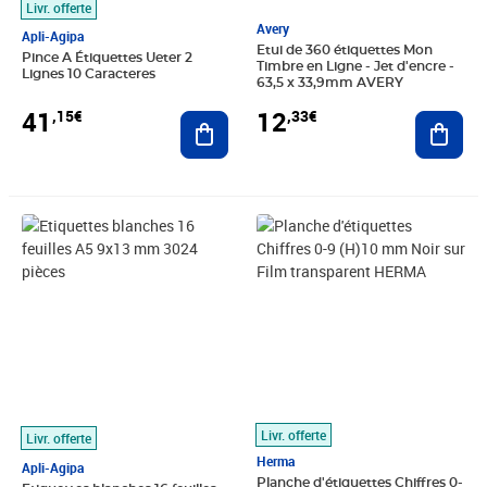
Livr. offerte
Avery
Apli-Agipa
Etui de 360 étiquettes Mon
Pince A Étiquettes Ueter 2
Timbre en Ligne - Jet d'encre -
Lignes 10 Caracteres
63,5 x 33,9mm AVERY
41
12
,15€
,33€
Ajouter au panier
Ajout
Prix 9,52€
Prix 4,28€
Livr. offerte
Livr. offerte
Herma
Apli-Agipa
Planche d'étiquettes Chiffres 0-