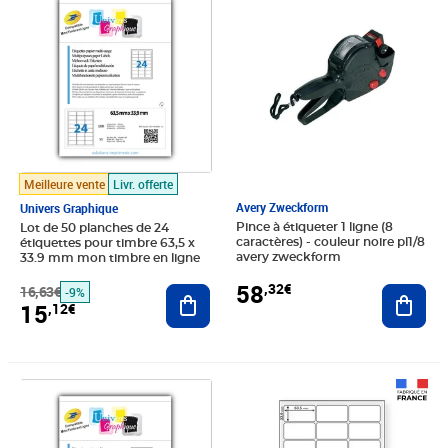
Meilleure vente
Livr. offerte
Avery Zweckform
Univers Graphique
Pince à étiqueter 1 ligne (8
Lot de 50 planches de 24
caractères) - couleur noire pl1/8
étiquettes pour timbre 63,5 x
avery zweckform
33.9 mm mon timbre en ligne
58
,32€
Ajout
16,63€
Ajouter au panier
-9%
15
,12€
Prix barré 5,23€
Prix 4,75€
Prix 18,60€