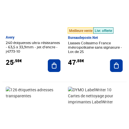
Meilleure vente
Livr. offerte
Avery
Bureaudeposte.net
240 étiquettes ultra-résistantes
Liasses Colissimo France
- 63,5 x 33,9mm - jet d'encre -
métropolitaine sans signature -
j4773-10
Lot de 25
25
47
,98€
,88€
Ajouter au panier
Ajout
Prix 9,99€
Prix 24,03€