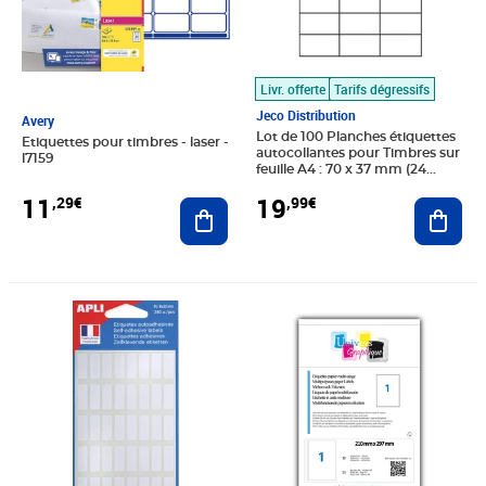
Livr. offerte
Tarifs dégressifs
Jeco Distribution
Avery
Lot de 100 Planches étiquettes
Etiquettes pour timbres - laser -
autocollantes pour Timbres sur
l7159
feuille A4 : 70 x 37 mm (24
étiquettes par feuille)
11
19
,29€
,99€
Ajouter au panier
Ajout
Prix 3,56€
Prix barré 4,13€
Prix 3,75€