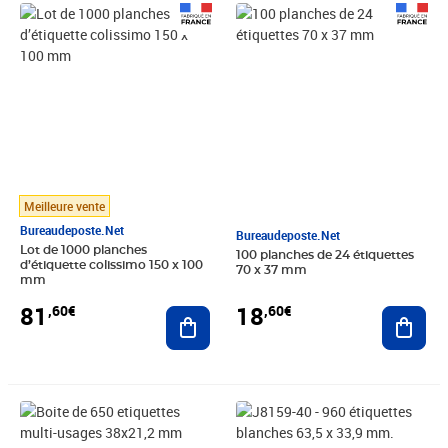
Prix 81,60€
Prix 18,60€
Meilleure vente
Bureaudeposte.net
Bureaudeposte.net
Lot de 1000 planches
100 planches de 24 étiquettes
d’étiquette colissimo 150 x 100
70 x 37 mm
mm
18
81
,60€
,60€
Ajout
Ajouter au panier
Prix 14,32€
Prix 26,53€