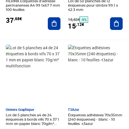
HERMA Étiquettes d'adresse
Lot de 50 planches de 12
permanentes A4 99 1x67 7 mm
étiquettes pour timbre 99.1 x
100 feuilles
42.3 mm
37
,68€
Ajouter au panier
16,63€
Ajout
-9%
15
,12€
Prix barré 2,75€
Prix 2,50€
Prix 5,90€
Univers Graphique
T3Azur
Lot de 5 planches a4 de 24
Étiquettes adhésives 70x35mm
étiquettes à bords vifs 70 x 37 1
(240 étiquettes) - blanc - 10
mm en papier blanc 70g/m²
feuilles -t3azur
multifonction