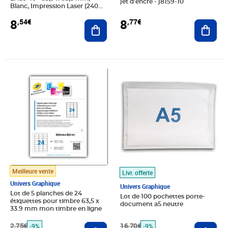
jet d'encre - j8159-10
Blanc, Impression Laser (240
étiquettes)
8
8
,54€
,77€
Ajouter au panier
Ajout
Prix barré 2,75€
Prix 2,50€
Prix barré 16,70€
Prix 15,18€
Meilleure vente
Livr. offerte
Univers Graphique
Univers Graphique
Lot de 5 planches de 24
Lot de 100 pochettes porte-
étiquettes pour timbre 63,5 x
document a5 neutre
33.9 mm mon timbre en ligne
2,75€
Ajouter au panier
16,70€
Ajout
-9%
-9%