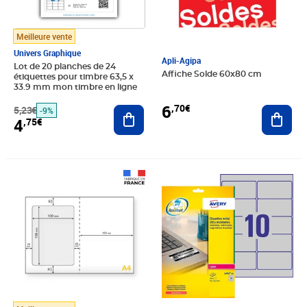
Meilleure vente
Univers Graphique
Apli-Agipa
Lot de 20 planches de 24
Affiche Solde 60x80 cm
étiquettes pour timbre 63,5 x
33.9 mm mon timbre en ligne
6
,70€
Ajout
5,23€
Ajouter au panier
-9%
4
,75€
Prix 27,60€
Prix 42,98€