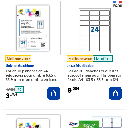
Prix barré 4,13€
Prix 3,75€
Prix 8,99€
Meilleure vente
Meilleure vente
Livr. offerte
Univers Graphique
Jeco Distribution
Lot de 10 planches de 24
Lot de 20 Planches étiquettes
étiquettes pour timbre 63,5 x
autocollantes pour Timbres sur
33.9 mm mon timbre en ligne
feuille A4 : 63 5 x 33 9 mm (24
étiquettes par feuille)
8
,99€
4,13€
Ajouter au panier
Ajout
-9%
3
,75€
Prix barré 4,13€
Prix 3,75€
Prix 6,08€