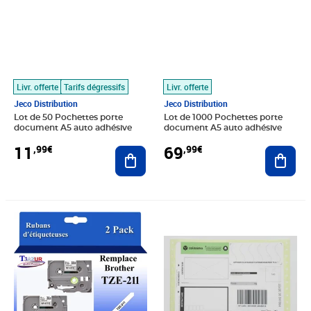
Livr. offerte
Tarifs dégressifs
Livr. offerte
Jeco Distribution
Jeco Distribution
Lot de 50 Pochettes porte
Lot de 1000 Pochettes porte
document A5 auto adhésive
document A5 auto adhésive
11
69
,99€
,99€
Ajouter au panier
Ajout
Prix 14,90€
Prix 47,88€