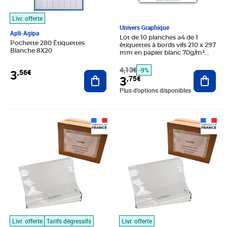
Livr. offerte
Univers Graphique
Apli-Agipa
Lot de 10 planches a4 de 1
Pochette 280 Étiquettes
étiquettes à bords vifs 210 x 297
Blanche 8X20
mm en papier blanc 70g/m²
multifonction
4,13€
-9%
3
,56€
Ajouter au panier
Ajout
3
,75€
Plus d’options disponibles
Prix 16,99€
Prix 27,99€
Livr. offerte
Tarifs dégressifs
Livr. offerte