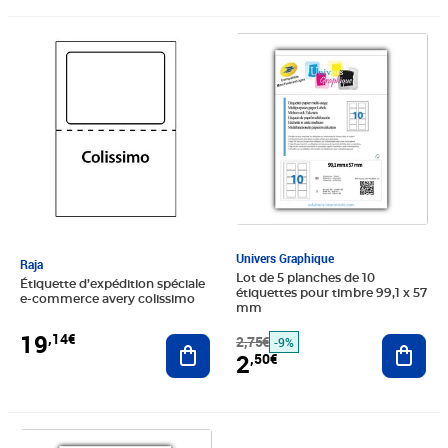
Prix 19,14€
Prix barré 2,75€
Prix 2,50€
Univers Graphique
Raja
Lot de 5 planches de 10
Étiquette d’expédition spéciale
étiquettes pour timbre 99,1 x 57
e-commerce avery colissimo
mm
19
,14€
Ajouter au panier
2,75€
Ajout
-9%
2
,50€
Prix barré 16,63€
Prix 15,12€
Prix 58,32€