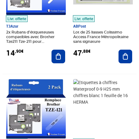
Livr. offerte
Livr. offerte
T3Azur
ABPost
2x Rubans d'étiqueteuses
Lot de 25 liasses Colissimo
compatibles avec Brother
Access France Métropolitaine
Tze211 Tze-211 pour
sans signature
étiqueteuses P-touch - Texte
14
47
,90€
,88€
noir sur fond blanc - Largeur 6
Ajouter au panier
Ajout
mm x 8 mètres - T3AZUR
Prix 14,90€
Prix 4,49€