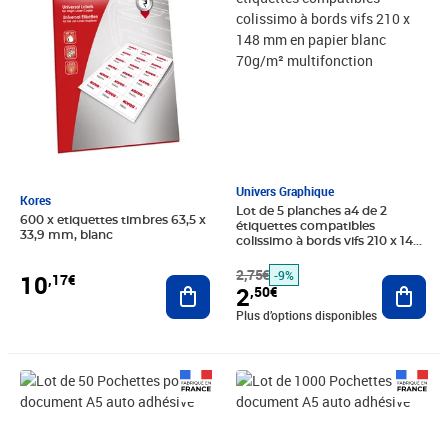
Univers Graphique
Kores
Lot de 5 planches a4 de 2
600 x etiquettes timbres 63,5 x
étiquettes compatibles
33,9 mm, blanc
colissimo à bords vifs 210 x 148
mm en papier blanc 70g/m²
multifonction
2,75€
-9%
10
,17€
Ajouter au panier
Ajout
2
,50€
Plus d’options disponibles
Prix 11,99€
Prix 69,99€