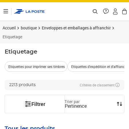
ontenu de la page
Accueil
boutique
Enveloppes et emballages à affranchir
Etiquetage
Etiquetage
Etiquettes pour imprimer ses timbres
Etiquettes d'expédition et d'affranch
Critères de classement
2213 produits
Trier par
Filtrer
Pertinence
Tous les produits