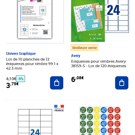
Meilleure vente
Univers Graphique
Avery
Lot de 10 planches de 12
Etiquettes pour timbres Avery
étiquettes pour timbre 99.1 x
J8159-5 - Lot de 120 étiquettes
42.3 mm
6
,08€
Ajout
4,13€
Ajouter au panier
-9%
3
,75€
Prix 8,99€
Prix 7,38€