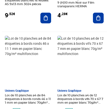
Etiquettes blanches 16 feuilles
9 (H)10 mm Noir sur Film
A5 9x13 mm 3024 pièces
transparent HERMA
9
4
,52€
,28€
Ajouter au panier
Ajout
Prix barré 4,13€
Prix 3,75€
Prix barré 4,13€
Prix 3,75€
Univers Graphique
Univers Graphique
Lot de 10 planches a4 de 84
Lot de 10 planches a4 de 12
étiquettes à bords ronds 46 x 11
étiquettes à bords vifs 70 x 67 7
1 mm en papier blanc 70g/m²
mm en papier blanc 70g/m²
multifonction
multifonction