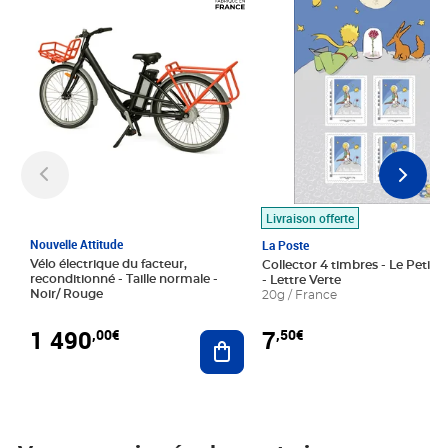
Livraison offerte
Nouvelle Attitude
La Poste
Vélo électrique du facteur,
Collector 4 timbres - Le Petit P
reconditionné - Taille normale -
- Lettre Verte
Noir/ Rouge
20g / France
1 490
7
,00€
,50€
Ajouter au panier