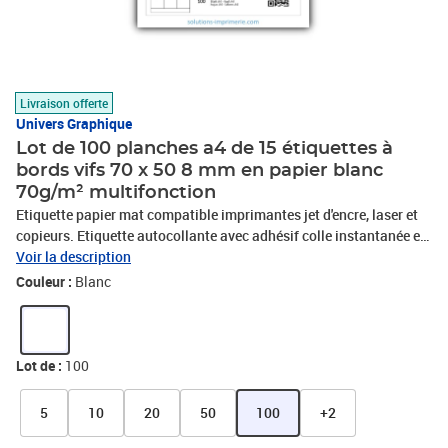
Livraison offerte
Univers Graphique
Lot de 100 planches a4 de 15 étiquettes à
bords vifs 70 x 50 8 mm en papier blanc
70g/m² multifonction
Etiquette papier mat compatible imprimantes jet d'encre, laser et
copieurs. Etiquette autocollante avec adhésif colle instantanée et
permanente. Trés utile pour toute utilisation bureautique : mailing
Voir la description
-publipostage, timbre, étiquette adresse,étiquette dossier ou pour
Couleur :
Blanc
toutes utilisations intérieures: logistique ou étiquetage divers.
Détrompeur sur la partie non-imprimable pour identifier le sens
d'impression de vos étiquettes. Une seule refente à l'arrière pour
découvrir la partie adhésive rapidement.
Lot de :
100
5
10
20
50
100
+2