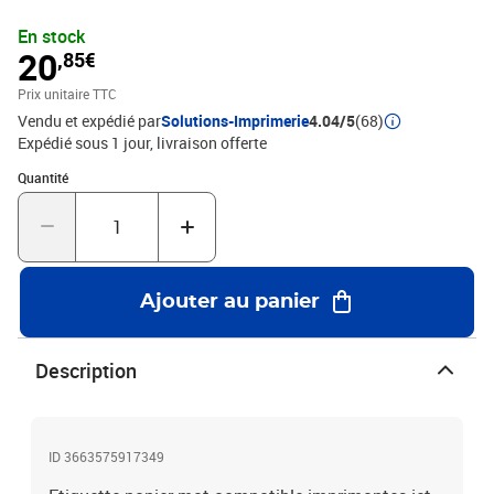
En stock
20
,85€
Prix unitaire TTC
Vendu et expédié par
Solutions-Imprimerie
4.04/5
(68)
Expédié sous 1 jour
livraison offerte
Quantité : 1
Quantité
Ajouter au panier
Description
ID 3663575917349