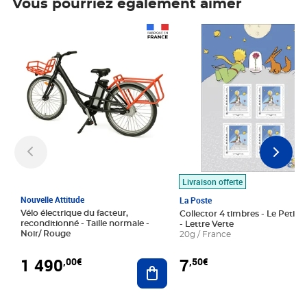
Vous pourriez également aimer
Prix 1 490,00€
Prix 7,50€
Livraison offerte
Nouvelle Attitude
La Poste
Vélo électrique du facteur,
Collector 4 timbres - Le Petit P
reconditionné - Taille normale -
- Lettre Verte
Noir/ Rouge
20g / France
1 490
7
,00€
,50€
Ajouter au panier