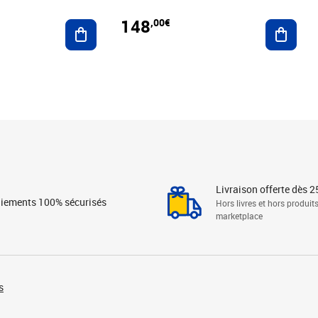
148
,00€
Ajouter au panier
Ajoute
Livraison offerte dès 2
iements 100% sécurisés
Hors livres et hors produit
marketplace
s