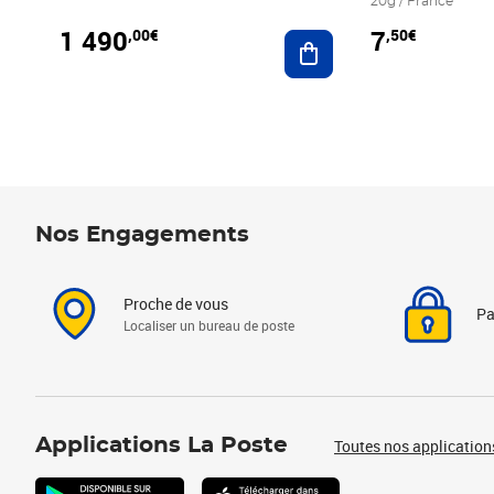
20g / France
1 490
7
,00€
,50€
Ajouter au panier
Nos Engagements
Proche de vous
Pa
Localiser un bureau de poste
Applications La Poste
Toutes nos application