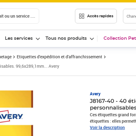
t ou un service ....
Chang
Accès rapides
Les services
Tous nos produits
Collection Pet
uetage
Etiquettes d'expédition et d'affranchissement
lisables. 99,6x289,1mm... Avery
Avery
J8167-40 - 40 ét
personnalisables
Ces étiquettes grand fo
étiquettes : elles permet
Code Logiciel : J8167, P
Voir la description
d'impression, Séchage i