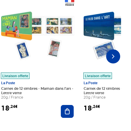
Prix 18,24€
Prix 18,24€
Livraison offerte
Livraison offerte
La Poste
La Poste
Carnet de 12 timbres - Maman dans l'art -
Carnet de 12 timbres - Le bl
Lettre verte
Lettre verte
20g / France
20g / France
18
18
,24€
,24€
r au panier
Ajouter au panier