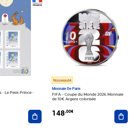
Prix 148,00€
Nouveauté
Monnaie De Paris
 - Le Petit Prince -
FIFA – Coupe du Monde 2026 Monnaie
de 10€ Argent colorisée
148
,00€
Ajouter au panier
Ajoute