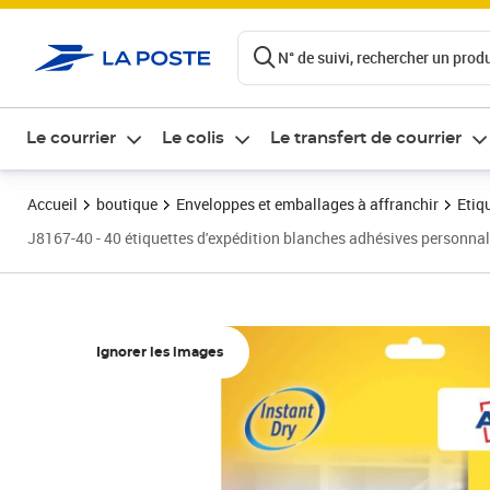
ontenu de la page
N° de suivi, rechercher un produi
Le courrier
Le colis
Le transfert de courrier
Accueil
boutique
Enveloppes et emballages à affranchir
Etiq
J8167-40 - 40 étiquettes d'expédition blanches adhésives personna
Ignorer les images