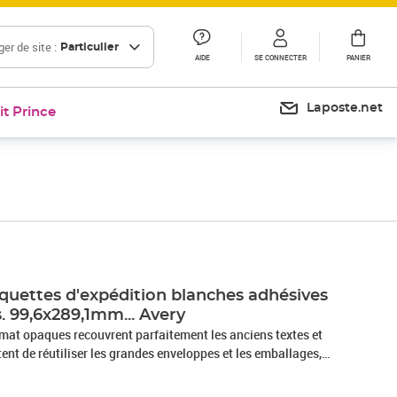
er de site :
Particulier
AIDE
SE CONNECTER
PANIER
Laposte.net
it Prince
iquettes d'expédition blanches adhésives
. 99,6x289,1mm... Avery
rmat opaques recouvrent parfaitement les anciens textes et
tent de réutiliser les grandes enveloppes et les emballages,
ersonnalisable en ligne sur avery.fr, Excellent rendu
nstantané