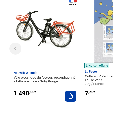
Prix 1 490,00€
Prix 7,50€
Livraison offerte
La Poste
Nouvelle Attitude
Collector 4 timbres
Vélo électrique du facteur, reconditionné
Lettre Verte
- Taille normale - Noir/ Rouge
20g / France
1 490
7
,00€
,50€
Ajouter au panier