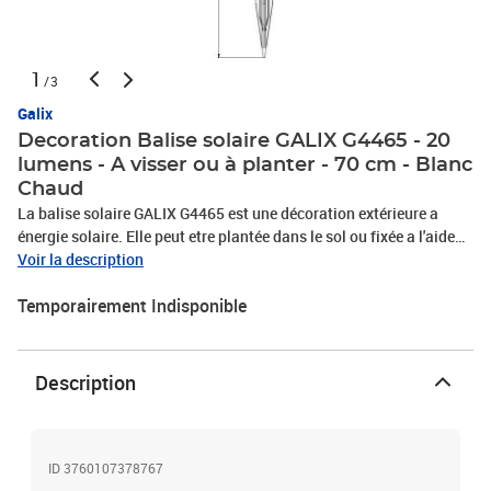
1
/3
Galix
Decoration Balise solaire GALIX G4465 - 20
lumens - A visser ou à planter - 70 cm - Blanc
Chaud
La balise solaire GALIX G4465 est une décoration extérieure a
énergie solaire. Elle peut etre plantée dans le sol ou fixée a l'aide
de chevilles et de vis. Elle est fabriquée en aluminium, fer et
Voir la description
plastique. Elle dispose d'une LED SMD blanche (chaud) de 20
Temporairement Indisponible
lumens et d'une batterie Ni-Mh AA de 1800mAh. Elle peut éclairer
jusqu'à 8 heures.
Description
ID 3760107378767