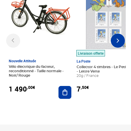
Livraison offerte
Nouvelle Attitude
La Poste
Vélo électrique du facteur,
Collector 4 timbres - Le Petit P
reconditionné - Taille normale -
- Lettre Verte
Noir/ Rouge
20g / France
1 490
7
,00€
,50€
Ajouter au panier