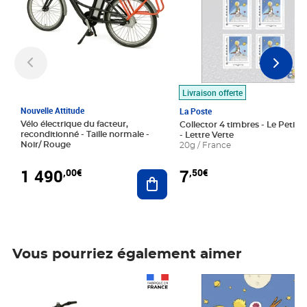
Livraison offerte
Nouvelle Attitude
La Poste
Vélo électrique du facteur,
Collector 4 timbres - Le Petit P
reconditionné - Taille normale -
- Lettre Verte
Noir/ Rouge
20g / France
1 490
7
,00€
,50€
Ajouter au panier
Vous pourriez également aimer
Prix 1 490,00€
Prix 7,50€