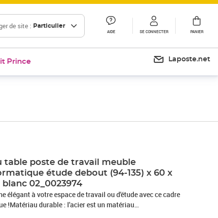
er de site :
Particulier
AIDE
SE CONNECTER
PANIER
Laposte.net
it Prince
 table poste de travail meuble
ormatique étude debout (94-135) x 60 x
r blanc 02_0023974
e élégant à votre espace de travail ou d'étude avec ce cadre
e !Matériau durable : l'acier est un matériau
t résistant.Il offre robustesse et stabilité.Le revêtement en