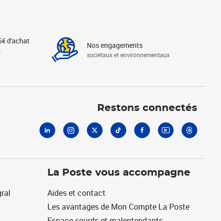
5€ d'achat
Nos engagements
s
sociétaux et environnementaux
Linkedin
Instagram
X
Tiktok
Facebook
Youtube
Threads
Restons connectés
La Poste vous accompagne
ral
Aides et contact
Les avantages de Mon Compte La Poste
Espace sourds et malentendants