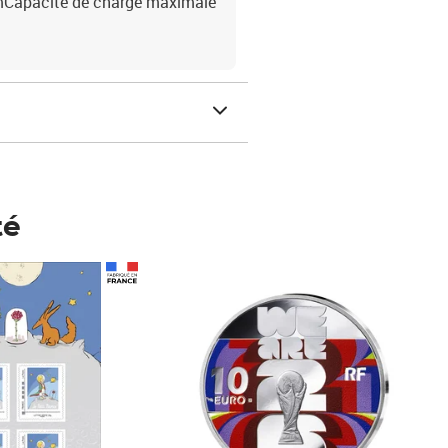
mCapacité de charge maximale
té
Prix 148,00€