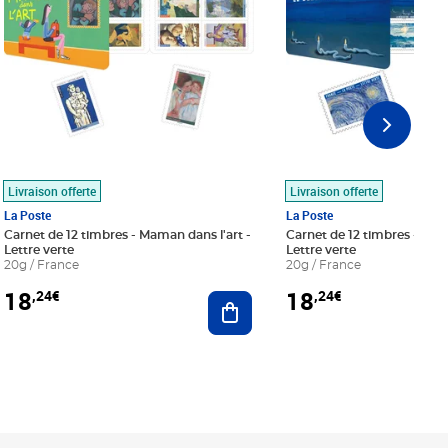
Livraison offerte
Livraison offerte
La Poste
La Poste
Carnet de 12 timbres - Maman dans l'art -
Carnet de 12 timbres - Le bl
Lettre verte
Lettre verte
20g / France
20g / France
18
18
,24€
,24€
r au panier
Ajouter au panier