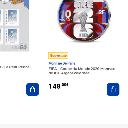
Nouveauté
Monnaie De Paris
 - Le Petit Prince -
FIFA – Coupe du Monde 2026 Monnaie
de 10€ Argent colorisée
148
,00€
Ajouter au panier
Ajoute