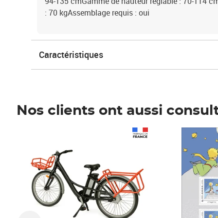
94-135 cmGamme de hauteur réglable : 70-114 c
: 70 kgAssemblage requis : oui
Caractéristiques
Nos clients ont aussi consul
Prix 1 490,00€
Prix 7,50€