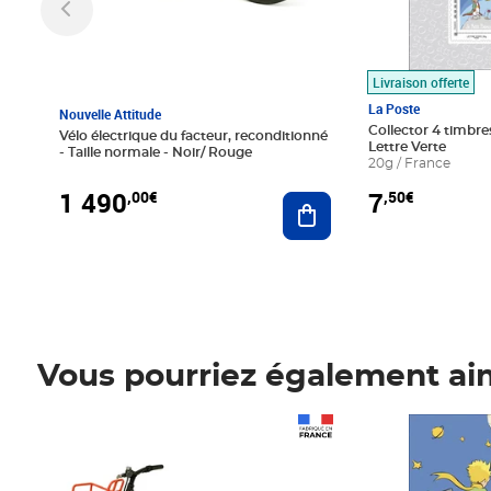
Livraison offerte
La Poste
Nouvelle Attitude
Collector 4 timbres
Vélo électrique du facteur, reconditionné
Lettre Verte
- Taille normale - Noir/ Rouge
20g / France
1 490
7
,00€
,50€
Ajouter au panier
Vous pourriez également ai
Prix 1 490,00€
Prix 7,50€