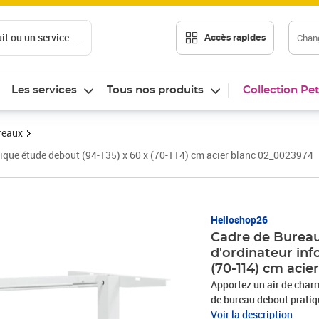
t ou un service ....
Chang
Accès rapides
Les services
Tous nos produits
Collection Pet
reaux
tique étude debout (94-135) x 60 x (70-114) cm acier blanc 02_0023974
Helloshop26
Cadre de Bureau
d'ordinateur inf
(70-114) cm acie
Apportez un air de charm
de bureau debout pratiqu
exceptionnellement dur e
Voir la description