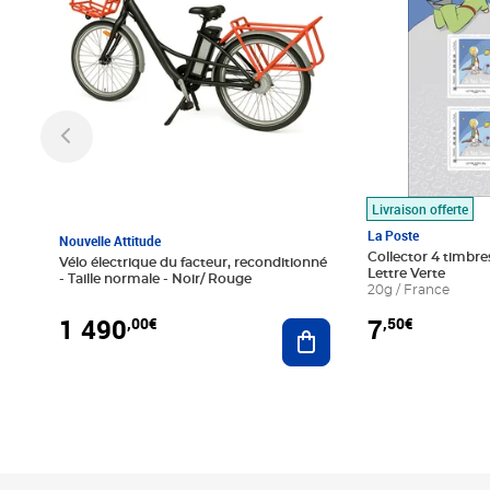
Livraison offerte
La Poste
Nouvelle Attitude
Collector 4 timbres
Vélo électrique du facteur, reconditionné
Lettre Verte
- Taille normale - Noir/ Rouge
20g / France
1 490
7
,00€
,50€
Ajouter au panier