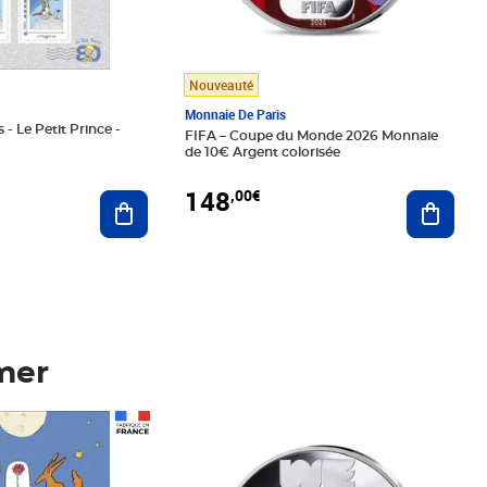
Nouveauté
Monnaie De Paris
 - Le Petit Prince -
FIFA – Coupe du Monde 2026 Monnaie
de 10€ Argent colorisée
148
,00€
Ajouter au panier
Ajoute
mer
Prix 148,00€