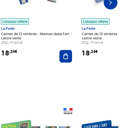
Livraison offerte
Livraison offerte
La Poste
La Poste
Carnet de 12 timbres - Maman dans l'art -
Carnet de 12 timbres - Le bl
Lettre verte
Lettre verte
20g / France
20g / France
18
18
,24€
,24€
r au panier
Ajouter au panier
Prix 18,24€
Prix 18,24€