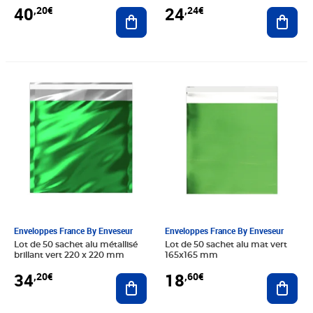
40
24
,20€
,24€
Ajouter au panier
Ajout
Prix 34,20€
Prix 18,60€
Enveloppes France By Enveseur
Enveloppes France By Enveseur
Lot de 50 sachet alu métallisé
Lot de 50 sachet alu mat vert
brillant vert 220 x 220 mm
165x165 mm
34
18
,20€
,60€
Ajouter au panier
Ajout