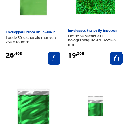
Enveloppes France By Enveseur
Enveloppes France By Enveseur
Lot de 50 sachet alu
Lot de 50 sachet alu mat vert
holographique vert 165x165
250 x 180mm
mm
26
19
,40€
,20€
Ajouter au panier
Ajout
Prix 19,20€
Prix 12,00€