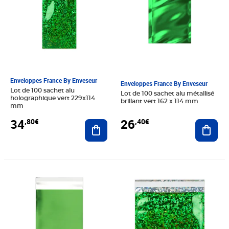
Enveloppes France By Enveseur
Enveloppes France By Enveseur
Lot de 100 sachet alu
Lot de 100 sachet alu métallisé
holographique vert 229x114
brillant vert 162 x 114 mm
mm
34
26
,80€
,40€
Ajouter au panier
Ajout
Prix 26,40€
Prix 19,20€