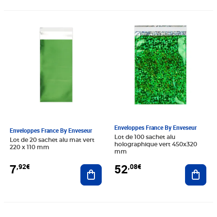
Prix 7,92€
Prix 52,08€
Enveloppes France By Enveseur
Enveloppes France By Enveseur
Lot de 100 sachet alu
Lot de 20 sachet alu mat vert
holographique vert 450x320
220 x 110 mm
mm
7
52
,92€
,08€
Ajouter au panier
Ajout
Prix 20,88€