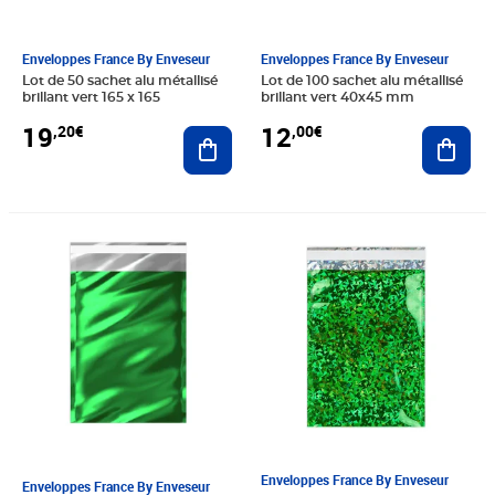
Enveloppes France By Enveseur
Enveloppes France By Enveseur
Lot de 50 sachet alu métallisé
Lot de 100 sachet alu métallisé
brillant vert 165 x 165
brillant vert 40x45 mm
19
12
,20€
,00€
Ajouter au panier
Ajout
Prix 27,00€
Prix 25,20€
Enveloppes France By Enveseur
Enveloppes France By Enveseur