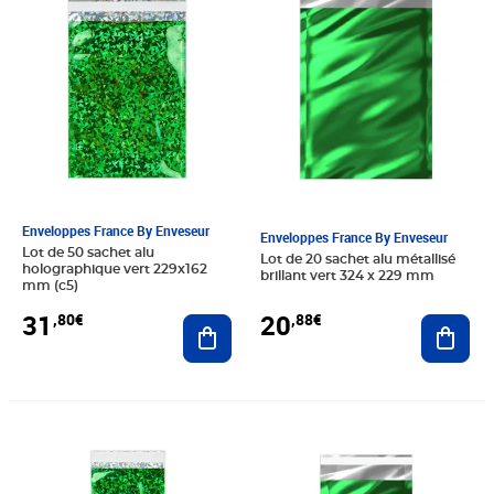
Enveloppes France By Enveseur
Enveloppes France By Enveseur
Lot de 50 sachet alu
Lot de 20 sachet alu métallisé
holographique vert 229x162
brillant vert 324 x 229 mm
mm (c5)
31
20
,80€
,88€
Ajouter au panier
Ajout
Prix 34,80€
Prix 26,40€