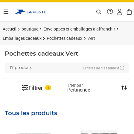
ontenu de la page
Accueil
boutique
Enveloppes et emballages à affranchir
Emballages cadeaux
Pochettes cadeaux
Vert
Pochettes cadeaux
Vert
Critères de classement
17 produits
Trier par
Filtrer
1
Pertinence
Tous les produits
Prix 31,80€
Prix 20,88€