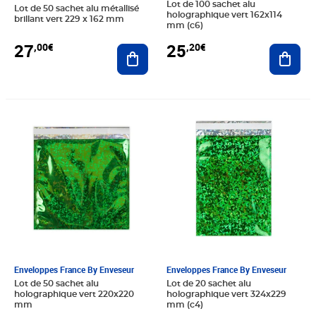
Lot de 100 sachet alu
Lot de 50 sachet alu métallisé
holographique vert 162x114
brillant vert 229 x 162 mm
mm (c6)
27
25
,00€
,20€
Ajouter au panier
Ajout
Prix 40,20€
Prix 24,24€
Enveloppes France By Enveseur
Enveloppes France By Enveseur
Lot de 50 sachet alu
Lot de 20 sachet alu
holographique vert 220x220
holographique vert 324x229
mm
mm (c4)