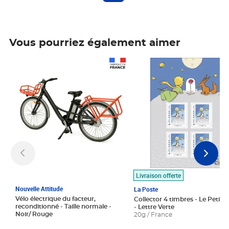
Vous pourriez également aimer
Prix 1 490,00€
Prix 7,50€
Livraison offerte
Nouvelle Attitude
La Poste
Vélo électrique du facteur,
Collector 4 timbres - Le Petit P
reconditionné - Taille normale -
- Lettre Verte
Noir/ Rouge
20g / France