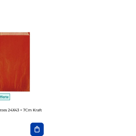
7€
fferte
ttes 24X43 + 7Cm Kraft
Ajouter au panier