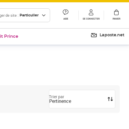
er de site :
Particulier
AIDE
SE CONNECTER
PANIER
Laposte.net
it Prince
Trier par
Pertinence