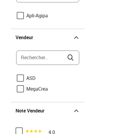
Apli-Agipa
Vendeur
Vendeur
Rechercher...
ASD
MegaCrea
Note Vendeur
Note Vendeur
Noté 4 sur 5
4.0