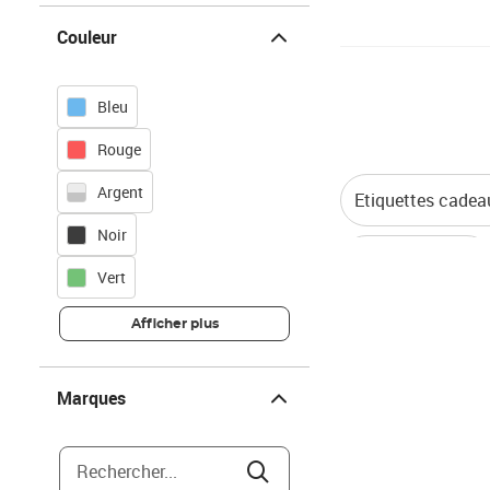
Couleur
Couleur
Bleu
Rouge
Argent
Etiquettes cadea
Noir
Papiers cadeaux
Vert
Afficher plus
Marques
Marques
Rechercher...