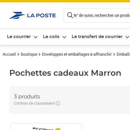
ontenu de la page
N° de suivi, rechercher un produi
Le courrier
Le colis
Le transfert de courrier
Accueil
boutique
Enveloppes et emballages à affranchir
Emball
Pochettes cadeaux
Marron
3 produits
Critères de classement