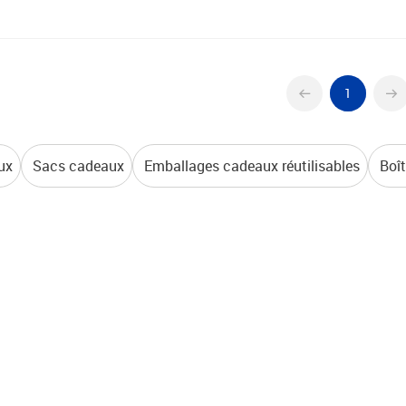
1
ux
Sacs cadeaux
Emballages cadeaux réutilisables
Boî