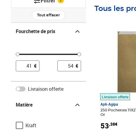
Filtrer
1
Tous les pr
Tout effacer
Fourchette de prix
Fourchette de prix
Prix 53,38€
€
€
Livraison offerte
Livraison offerte
Matière
Matière
Apli-Agipa
250 Pochettes 11X2
Or
53
,38€
Kraft