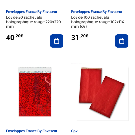
Enveloppes France By Enveseur
Enveloppes France By Enveseur
Lot de 50 sachet alu
Lot de 100 sachet alu
holographique rouge 220x220
holographique rouge 162x114
mm
mm (c6)
40
31
,20€
,20€
Ajouter au panier
Ajout
Prix 27,84€
Prix 49,29€
Enveloppes France By Enveseur
Gpv