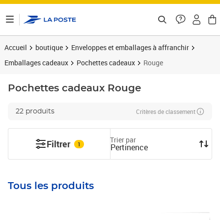
ontenu de la page
Accueil
boutique
Enveloppes et emballages à affranchir
Emballages cadeaux
Pochettes cadeaux
Rouge
Pochettes cadeaux
Rouge
Critères de classement
22 produits
Trier par
Filtrer
1
Pertinence
Tous les produits
Prix 12,00€
Prix 13,90€