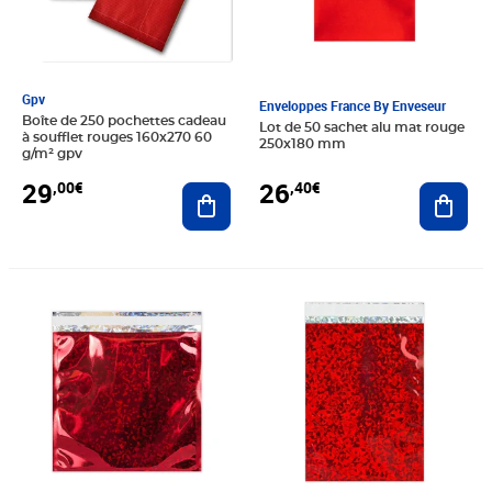
Gpv
Enveloppes France By Enveseur
Boîte de 250 pochettes cadeau
Lot de 50 sachet alu mat rouge
à soufflet rouges 160x270 60
250x180 mm
g/m² gpv
29
26
,00€
,40€
Ajouter au panier
Ajout
Prix 40,20€
Prix 31,20€