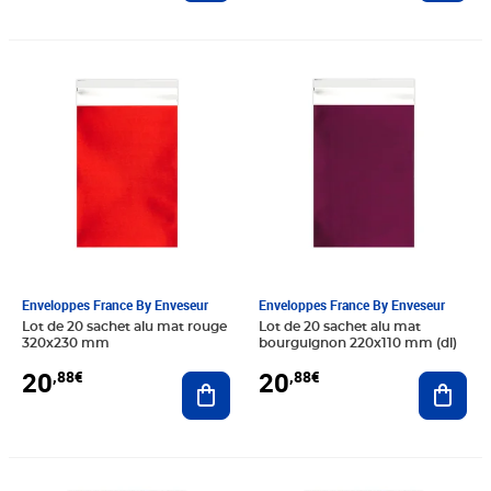
Prix 20,88€
Prix 20,88€
Enveloppes France By Enveseur
Enveloppes France By Enveseur
Lot de 20 sachet alu mat rouge
Lot de 20 sachet alu mat
320x230 mm
bourguignon 220x110 mm (dl)
20
20
,88€
,88€
Ajouter au panier
Ajout
Prix 31,80€
Prix 52,08€