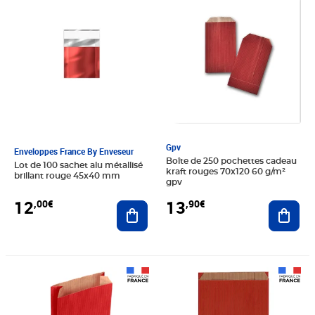
Gpv
Enveloppes France By Enveseur
Boîte de 250 pochettes cadeau
Lot de 100 sachet alu métallisé
kraft rouges 70x120 60 g/m²
brillant rouge 45x40 mm
gpv
12
13
,00€
,90€
Ajouter au panier
Ajout
Prix 41,68€
Prix 77,14€