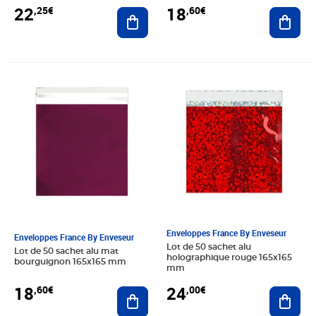
22
18
,25€
,60€
Ajouter au panier
Ajout
Prix 18,60€
Prix 24,00€
Enveloppes France By Enveseur
Enveloppes France By Enveseur
Lot de 50 sachet alu
Lot de 50 sachet alu mat
holographique rouge 165x165
bourguignon 165x165 mm
mm
18
24
,60€
,00€
Ajouter au panier
Ajout