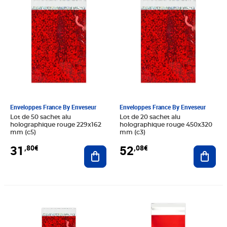
Enveloppes France By Enveseur
Enveloppes France By Enveseur
Lot de 50 sachet alu
Lot de 20 sachet alu
holographique rouge 229x162
holographique rouge 450x320
mm (c5)
mm (c3)
31
52
,80€
,08€
Ajouter au panier
Ajout
Prix 34,80€
Prix 31,20€