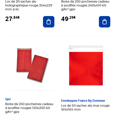
Lot de 20 sachet alu
Boite de 250 pochettes cadeau
holographique rouge 324x229
à soufflet rouges 240x410 60
mm (c4)
g/m² gpv
27
49
,84€
,29€
Ajouter au panier
Ajout
Prix 22,25€
Prix 18,60€
Gpv
Enveloppes France By Enveseur
Boîte de 250 pochettes cadeau
Lot de 50 sachet alu mat rouge
à soufflet rouges 120x200 60
165x165 mm
g/m² gpv