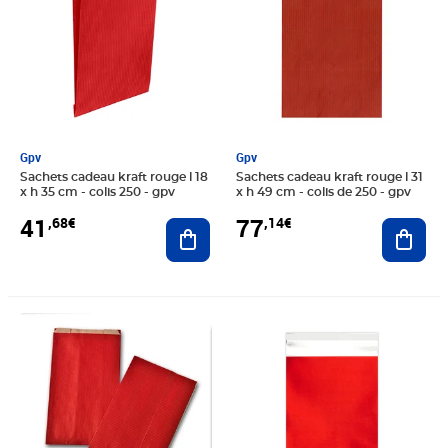
Gpv
Gpv
Sachets cadeau kraft rouge l 18
Sachets cadeau kraft rouge l 31
x h 35 cm - colis 250 - gpv
x h 49 cm - colis de 250 - gpv
41
77
,68€
,14€
Ajouter au panier
Ajout
Prix 29,00€
Prix 26,40€