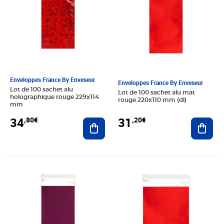
Enveloppes France By Enveseur
Enveloppes France By Enveseur
Lot de 100 sachet alu
Lot de 100 sachet alu mat
holographique rouge 229x114
rouge 220x110 mm (dl)
mm
34
31
,80€
,20€
Ajouter au panier
Ajout
Prix 31,20€
Prix 29,90€