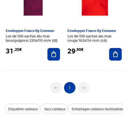
Enveloppes France By Enveseur
Enveloppes France By Enveseur
Lot de 100 sachet alu mat
Lot de 100 sachet alu mat
bourguignon 220x110 mm (dl)
rouge 162x114 mm (c6)
31
29
,20€
,90€
Ajouter au panier
Ajout
1
Etiquettes cadeaux
Sacs cadeaux
Emballages cadeaux réutilisables