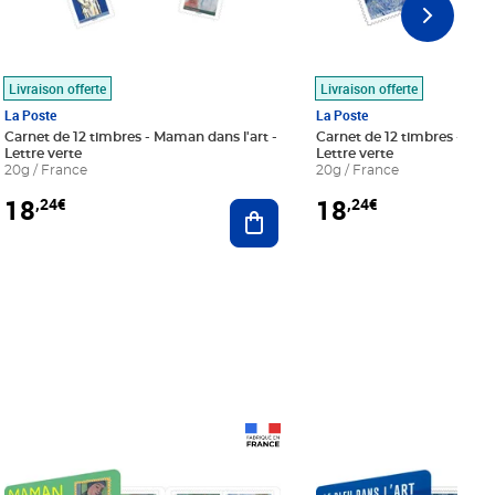
Livraison offerte
Livraison offerte
La Poste
La Poste
Carnet de 12 timbres - Maman dans l'art -
Carnet de 12 timbres - Le bl
Lettre verte
Lettre verte
20g / France
20g / France
18
18
,24€
,24€
r au panier
Ajouter au panier
Prix 18,24€
Prix 18,24€