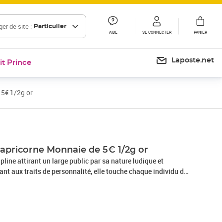
er de site :
Particulier
AIDE
SE CONNECTER
PANIER
Laposte.net
it Prince
 5€ 1/2g or
Capricorne Monnaie de 5€ 1/2g or
ipline attirant un large public par sa nature ludique et
sant aux traits de personnalité, elle touche chaque individu de
un fort sentiment d'appartenance. De plus, son symbolisme
ments visuels riches qui peuvent être une source d'inspiration
tistes. Les signes astrologiques apparaissent donc comme un
 pour la Monnaie de Paris, qui affirme ainsi son désir de