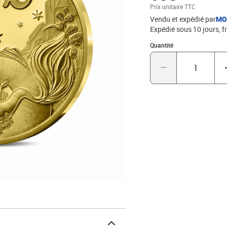
parler au plus grand nom
Prix unitaire TTC
retrouve des cristaux, d
Vendu et expédié par
MO
enréférence à l'élément 
Expédié sous 10 jours, fr
poisson, se cabre au mili
fond poli dans lequel es
Quantité : 1
Quantité