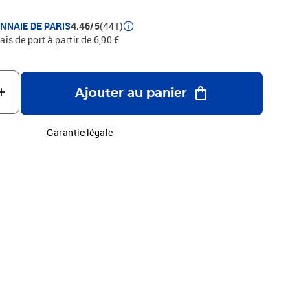
bre tout en laissant s'exprimer le talent de ses artisans.On
es feuilles et deschampignons sur une partie de la pièce
NNAIE DE PARIS
4.46/5
(441)
du signe duCapricorne, la terre. Un capricorne, mi-chèvre, mi-
ais de port à partir de 6,90 €
eu dudécor. En arrière-plan, on reconnait un cielétoilé sur
t gravé lesigne du Capricorne.
Ajouter au panier
Garantie légale