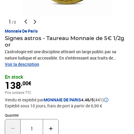
1
/3
Monnaie De Paris
Signes astros - Taureau Monnaie de 5€ 1/2g
or
L'astrologie est une discipline attirant un large public par sa
nature ludique et accessible. En s'intéressant aux traits de
personnalité, elle touche chaque individu de manière intime et créé
Voir la description
un fort sentiment d'appartenance. De plus, son symbolisme
En stock
esthétique offre des éléments visuels riches qui peuvent être une
138
,00€
source d'inspiration inépuisable pour des artistes. Les signes
astrologiques apparaissent donc comme un thème évident à
Prix unitaire TTC
explorer pour la Monnaie de Paris, qui affirme ainsi son désir de
Vendu et expédié par
MONNAIE DE PARIS
4.46/5
(441)
parler au plus grand nombre tout en laissant s'exprimer le talent de
Expédié sous 10 jours, frais de port à partir de 6,90 €
ses artisans.Un décor de feuilles, de champignons et decristaux,
rappelant l'élément du signe duTaureau, la terre, entoure le buste
Quantité : 1
Quantité
imposantd'un taureau. Les cornes et le front del'animal sont ornés
d'arabesques. Enarrière-plan, on reconnait un ciel étoilé surfond
poli dans lequel est gravé le signe duTaureau.