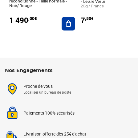
reconditionné - Taille normale -
- Lettre Verte
Noir/ Rouge
20g / France
1 490
7
,00€
,50€
Ajouter au panier
Nos Engagements
Proche de vous
Localiser un bureau de poste
Paiements 100% sécurisés
Livraison offerte dès 25€ d'achat