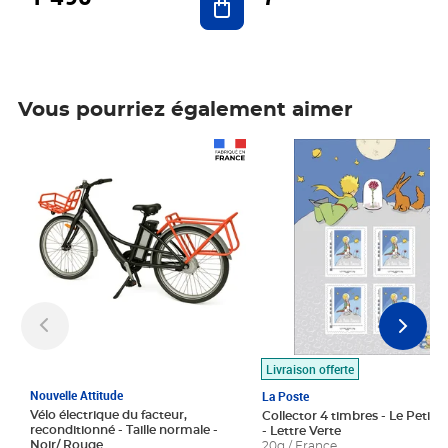
Vous pourriez également aimer
Prix 1 490,00€
Prix 7,50€
Livraison offerte
Nouvelle Attitude
La Poste
Vélo électrique du facteur,
Collector 4 timbres - Le Petit P
reconditionné - Taille normale -
- Lettre Verte
Noir/ Rouge
20g / France