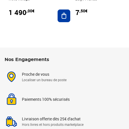
1 490
7
,00€
,50€
Ajouter au panier
Nos Engagements
Proche de vous
Localiser un bureau de poste
Paiements 100% sécurisés
Livraison offerte dès 25€ d'achat
Hors livres et hors produits marketplace