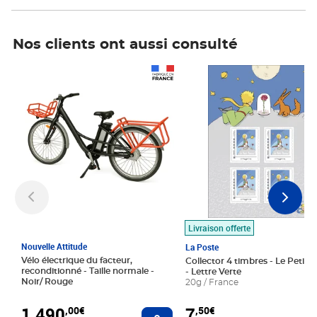
Nos clients ont aussi consulté
Prix 1 490,00€
Prix 7,50€
Livraison offerte
Nouvelle Attitude
La Poste
Vélo électrique du facteur,
Collector 4 timbres - Le Petit P
reconditionné - Taille normale -
- Lettre Verte
Noir/ Rouge
20g / France
1 490
7
,00€
,50€
Ajouter au panier