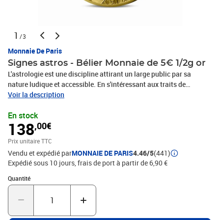
1
/3
Monnaie De Paris
Signes astros - Bélier Monnaie de 5€ 1/2g or
L'astrologie est une discipline attirant un large public par sa
nature ludique et accessible. En s'intéressant aux traits de
personnalité, elle touche chaque individu de manière intime et créé
Voir la description
un fort sentiment d'appartenance. De plus, son symbolisme
En stock
esthétique offre des éléments visuels riches qui peuvent être une
138
,00€
source d'inspiration inépuisable pour des artistes. Les signes
astrologiques apparaissent donc comme un thème évident à
Prix unitaire TTC
explorer pour la Monnaie de Paris, qui affirme ainsi son désir de
Vendu et expédié par
MONNAIE DE PARIS
4.46/5
(441)
parler au plus grand nombre tout en laissant s'exprimer le talent de
Expédié sous 10 jours, frais de port à partir de 6,90 €
ses artisans.En bas de la pièce, des flammes rappellentl'élément
du signe du Bélier, le feu. Le busted'un Bélier aux cornes
Quantité : 1
Quantité
majestueuses et àl'air serein occupe la majeure partie del'espace
central de la face de la monnaie. Enarrière-plan, on reconnait un
ciel étoilé surfond poli dans lequel est gravé le signe duBélier.