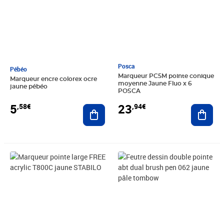
Posca
Pébéo
Marqueur PC5M pointe conique
Marqueur encre colorex ocre
moyenne Jaune Fluo x 6
jaune pébéo
POSCA
5
23
,58€
,94€
Ajouter au panier
Ajout
Prix 7,00€
Prix 5,09€