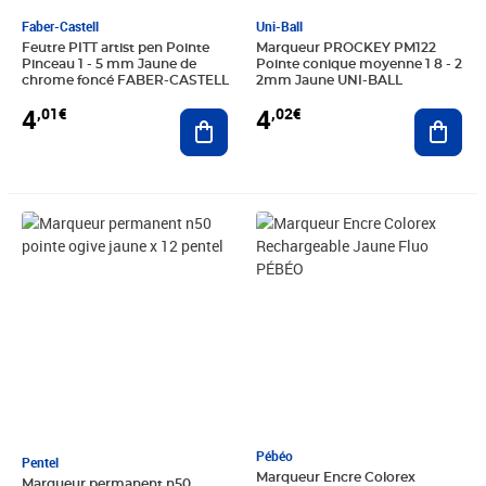
Faber-Castell
Uni-Ball
Feutre PITT artist pen Pointe
Marqueur PROCKEY PM122
Pinceau 1 - 5 mm Jaune de
Pointe conique moyenne 1 8 - 2
chrome foncé FABER-CASTELL
2mm Jaune UNI-BALL
4
4
,01€
,02€
Ajouter au panier
Ajout
Prix 25,22€
Prix 5,82€
Pébéo
Pentel
Marqueur Encre Colorex
Marqueur permanent n50