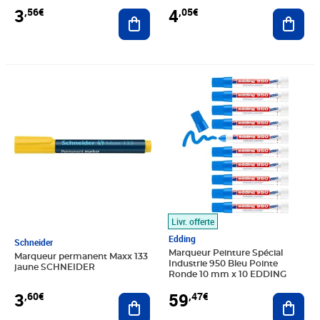
3
4
,56€
,05€
Ajouter au panier
Ajout
Prix 3,60€
Prix 59,47€
Livr. offerte
Edding
Schneider
Marqueur Peinture Spécial
Marqueur permanent Maxx 133
Industrie 950 Bleu Pointe
jaune SCHNEIDER
Ronde 10 mm x 10 EDDING
3
59
,60€
,47€
Ajouter au panier
Ajout