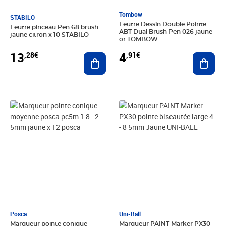
Tombow
STABILO
Feutre Dessin Double Pointe
Feutre pinceau Pen 68 brush
ABT Dual Brush Pen 026 jaune
jaune citron x 10 STABILO
or TOMBOW
13
4
,28€
,91€
Ajouter au panier
Ajout
Prix 47,42€
Prix 9,02€
Posca
Uni-Ball
Marqueur pointe conique
Marqueur PAINT Marker PX30