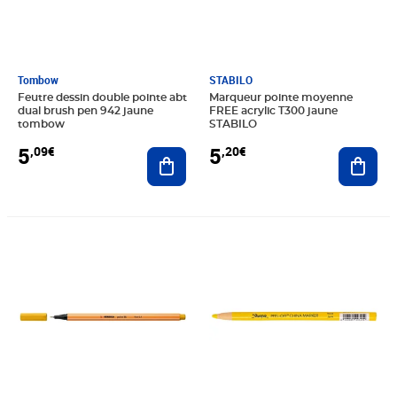
Tombow
STABILO
Feutre dessin double pointe abt
Marqueur pointe moyenne
dual brush pen 942 jaune
FREE acrylic T300 jaune
tombow
STABILO
5
5
,09€
,20€
Ajouter au panier
Ajout
Prix 1,62€
Prix 5,87€