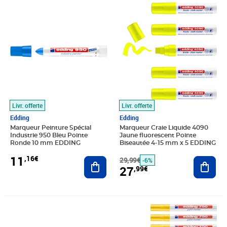
Prix 11,16€
Prix barré 29,99€
Prix 27,99€
Livr. offerte
Livr. offerte
Edding
Edding
Marqueur Peinture Spécial
Marqueur Craie Liquide 4090
Industrie 950 Bleu Pointe
Jaune fluorescent Pointe
Ronde 10 mm EDDING
Biseautée 4-15 mm x 5 EDDING
11
,16€
Ajouter au panier
29,99€
Ajout
-6%
27
,99€
Prix 8,41€
Prix 32,07€