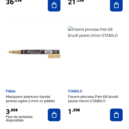
36
21
,03€
,33€
Ajouter au panier
Ajout
Prix 3,86€
Prix 1,99€
Pébéo
STABILO
Marqueur peinture 4artist
Feutre pinceau Pen 68 brush
pointe ogive 2 mm or pébéo
jaune citron STABILO
3
1
,86€
,99€
Ajouter au panier
Ajout
Plus de variantes
disponibles