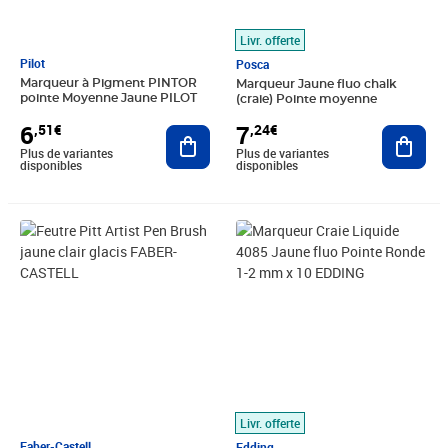
Livr. offerte
Pilot
Posca
Marqueur à Pigment PINTOR
Marqueur Jaune fluo chalk
pointe Moyenne Jaune PILOT
(craie) Pointe moyenne
6
7
,51€
,24€
Ajouter au panier
Ajout
Plus de variantes
Plus de variantes
disponibles
disponibles
Prix 4,21€
Prix 39,87€
Livr. offerte
Faber-Castell
Edding