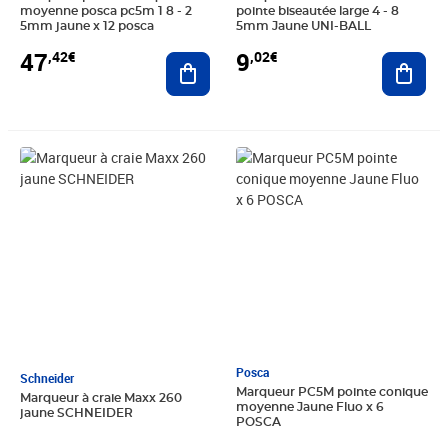
moyenne posca pc5m 1 8 - 2
pointe biseautée large 4 - 8
5mm jaune x 12 posca
5mm Jaune UNI-BALL
47
9
,42€
,02€
Ajouter au panier
Ajout
Prix 9,02€
Prix 23,64€
Posca
Schneider
Marqueur PC5M pointe conique
Marqueur à craie Maxx 260
moyenne Jaune Fluo x 6
jaune SCHNEIDER
POSCA