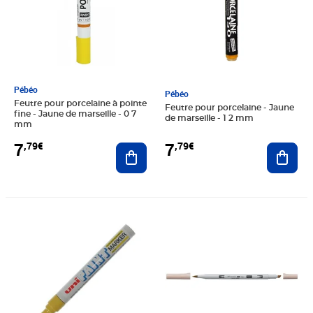
Pébéo
Pébéo
Feutre pour porcelaine à pointe
Feutre pour porcelaine - Jaune
fine - Jaune de marseille - 0 7
de marseille - 1 2 mm
mm
7
7
,79€
,79€
Ajouter au panier
Ajout
Prix 4,87€
Prix 24,50€