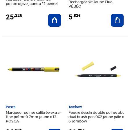
Rechargeable Jaune Fluo
pointe ogive jaune x 12 pentel
PÉBÉO
25
5
,22€
,82€
Ajouter au panier
Ajout
Prix 36,03€
Prix 21,33€
Posca
Tombow
Marqueur pointe calibrée extra-
Feutre dessin double pointe abt
fine pc1mr 0 7mm jaune x 12
dual brush pen 062 jaune pâle x
POSCA
6 tombow