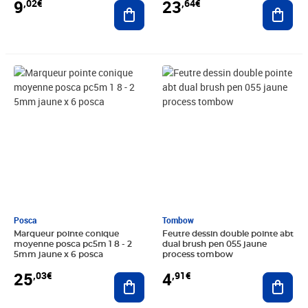
9
23
,02€
,64€
Ajouter au panier
Ajout
Prix 25,03€
Prix 4,91€
Posca
Tombow
Marqueur pointe conique
Feutre dessin double pointe abt
moyenne posca pc5m 1 8 - 2
dual brush pen 055 jaune
5mm jaune x 6 posca
process tombow
25
4
,03€
,91€
Ajouter au panier
Ajout