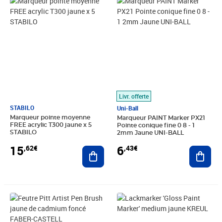
Prix 15,62€
Prix 6,43€
Livr. offerte
STABILO
Uni-Ball
Marqueur pointe moyenne
Marqueur PAINT Marker PX21
FREE acrylic T300 jaune x 5
Pointe conique fine 0 8 - 1
STABILO
2mm Jaune UNI-BALL
15
6
,62€
,43€
Ajouter au panier
Ajout
Prix 4,20€
Prix 8,07€