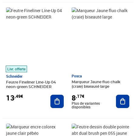
Prix 13,49€
Prix 8,17€
Livr. offerte
Posca
Schneider
Marqueur Jaune fluo chalk
Feutre Fineliner Line-Up 04
(craie) biseauté large
neon-green SCHNEIDER
8
13
,17€
,49€
Ajout
Ajouter au panier
Plus de variantes
disponibles
Prix 5,58€
Prix 4,91€