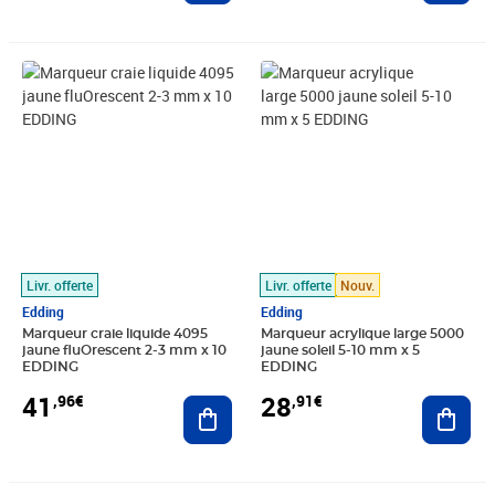
Prix 41,96€
Prix 28,91€
Livr. offerte
Livr. offerte
Nouv.
Edding
Edding
Marqueur craie liquide 4095
Marqueur acrylique large 5000
jaune fluOrescent 2-3 mm x 10
jaune soleil 5-10 mm x 5
EDDING
EDDING
41
28
,96€
,91€
Ajouter au panier
Ajout