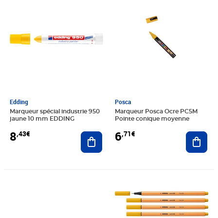
Edding
Posca
Marqueur spécial industrie 950
Marqueur Posca Ocre PC5M
jaune 10 mm EDDING
Pointe conique moyenne
8
6
,43€
,71€
Ajouter au panier
Ajout
Prix 28,91€
Prix 11,41€