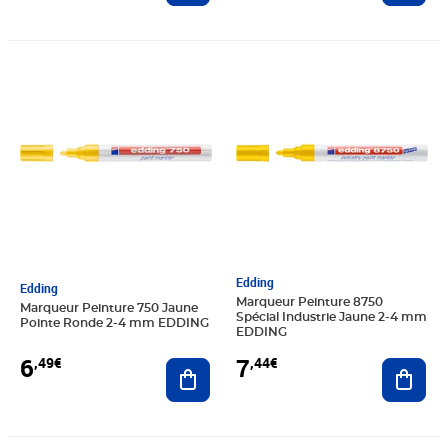
Prix 6,49€
Prix 7,44€
Edding
Edding
Marqueur Peinture 8750
Marqueur Peinture 750 Jaune
Spécial Industrie Jaune 2-4 mm
Pointe Ronde 2-4 mm EDDING
EDDING
6
7
,49€
,44€
Ajouter au panier
Ajout