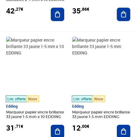
42
35
,27€
,86€
Ajouter au panier
Ajout
Prix 31,71€
Prix 12,00€
Livr. offerte
Nouv.
Livr. offerte
Nouv.
Edding
Edding
Marqueur papier encre brillante
Marqueur papier encre brillante
33 jaune 1-5 mm x 10 EDDING
33 jaune 1-5 mm EDDING
31
12
,71€
,00€
Ajouter au panier
Ajout