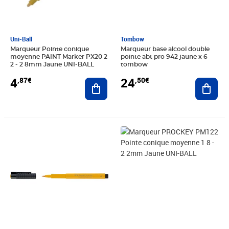
Uni-Ball
Tombow
Marqueur Pointe conique
Marqueur base alcool double
moyenne PAINT Marker PX20 2
pointe abt pro 942 jaune x 6
2 - 2 8mm Jaune UNI-BALL
tombow
4
24
,87€
,50€
Ajouter au panier
Ajout
Prix 4,01€
Prix 4,02€