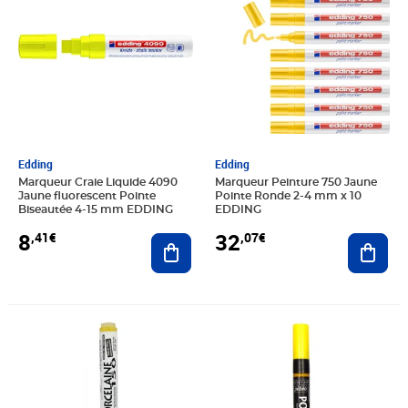
Edding
Edding
Marqueur Craie Liquide 4090
Marqueur Peinture 750 Jaune
Jaune fluorescent Pointe
Pointe Ronde 2-4 mm x 10
Biseautée 4-15 mm EDDING
EDDING
8
32
,41€
,07€
Ajouter au panier
Ajout
Prix 7,79€
Prix 7,79€