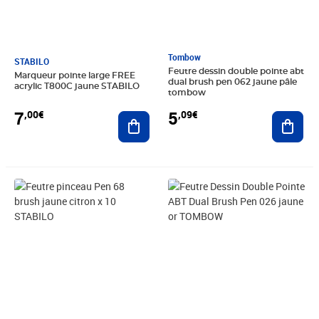
Tombow
STABILO
Feutre dessin double pointe abt
Marqueur pointe large FREE
dual brush pen 062 jaune pâle
acrylic T800C jaune STABILO
tombow
7
5
,00€
,09€
Ajouter au panier
Ajout
Prix 13,28€
Prix 4,91€