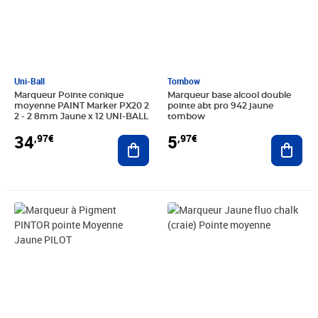
Uni-Ball
Tombow
Marqueur Pointe conique
Marqueur base alcool double
moyenne PAINT Marker PX20 2
pointe abt pro 942 jaune
2 - 2 8mm Jaune x 12 UNI-BALL
tombow
34
5
,97€
,97€
Ajouter au panier
Ajout
Prix 6,51€
Prix 7,24€