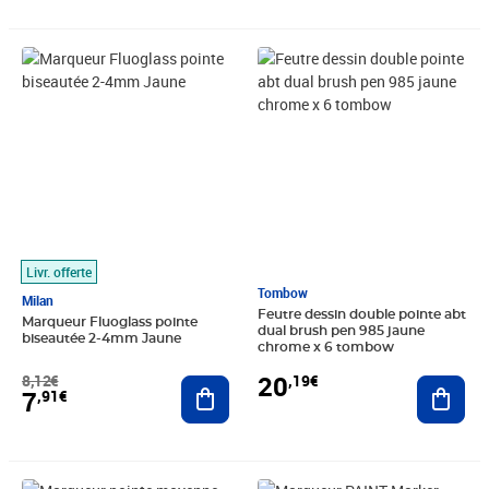
Prix barré 8,12€
Prix 7,91€
Prix 20,19€
Livr. offerte
Tombow
Milan
Feutre dessin double pointe abt
Marqueur Fluoglass pointe
dual brush pen 985 jaune
biseautée 2-4mm Jaune
chrome x 6 tombow
20
8,12€
,19€
Ajouter au panier
Ajout
7
,91€