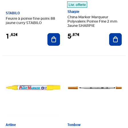
Livr. offerte
Sharpie
STABILO
China Marker Marqueur
Feutre à pointe fine point 88
Polyvalent Pointe Fine 2 mm
jaune curry STABILO
Jaune SHARPIE
1
5
,62€
,87€
Ajouter au panier
Ajout
Prix 5,69€
Prix 5,98€
Artline
Tombow