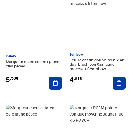
Tombow
Pébéo
Feutre dessin double pointe abt
Marqueur encre colorex jaune
dual brush pen 055 jaune
clair pébéo
process x 6 tombow
5
4
,58€
,91€
Ajouter au panier
Ajout
Prix 5,58€
Prix 23,94€