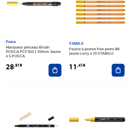
Posca
STABILO
Marqueur pinceau Brush
Feutre à pointe fine point 88
POSCA PCF350 1-10mm Jaune
jaune curry x 10 STABILO
x 5 POSCA
28
11
,91€
,41€
Ajouter au panier
Ajout
Prix 5,09€
Prix 5,20€