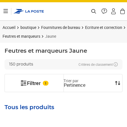
ontenu de la page
Accueil
boutique
Fournitures de bureau
Ecriture et correction
Feutres et marqueurs
Jaune
Feutres et marqueurs
Jaune
Critères de classement
150 produits
Trier par
Filtrer
1
Pertinence
Tous les produits
Prix 8,43€
Prix 6,71€