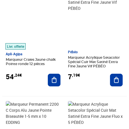
Livr. offerte
Pébéo
Apli-Agipa
Marqueur Acrylique Setacolor
Marqueur Craies Jaune chalk
Spécial Cuir Mat Satiné Extra
Pointe ronde 12 pièces
Fine Jaune Vif PÉBÉO
54
7
,24€
,19€
Ajouter au panier
Ajout
Prix 26,18€
Prix 31,73€