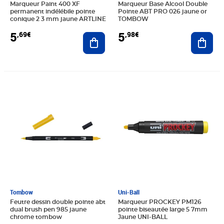
Marqueur Paint 400 XF
Marqueur Base Alcool Double
permanent indélébile pointe
Pointe ABT PRO 026 jaune or
conique 2 3 mm jaune ARTLINE
TOMBOW
5
5
,69€
,98€
Ajouter au panier
Ajout
Prix 3,56€
Prix 4,05€
Tombow
Uni-Ball
Feutre dessin double pointe abt
Marqueur PROCKEY PM126
dual brush pen 985 jaune
pointe biseautée large 5 7mm
chrome tombow
Jaune UNI-BALL