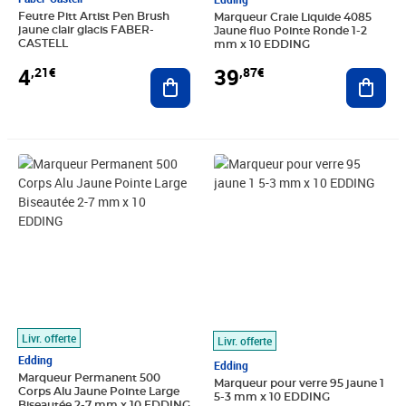
Feutre Pitt Artist Pen Brush
Marqueur Craie Liquide 4085
jaune clair glacis FABER-
Jaune fluo Pointe Ronde 1-2
CASTELL
mm x 10 EDDING
4
39
,21€
,87€
Ajouter au panier
Ajout
Prix 42,27€
Prix 35,86€
Livr. offerte
Livr. offerte
Edding
Edding
Marqueur Permanent 500
Marqueur pour verre 95 jaune 1
Corps Alu Jaune Pointe Large
5-3 mm x 10 EDDING
Biseautée 2-7 mm x 10 EDDING