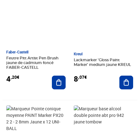
Faber-Castell
Kreul
Feutre Pitt Artist Pen Brush
Lackmarker 'Gloss Paint
jaune de cadmium foncé
Marker' medium jaune KREUL
FABER-CASTELL
4
8
,20€
,07€
Ajouter au panier
Ajout
Prix 34,97€
Prix 5,97€