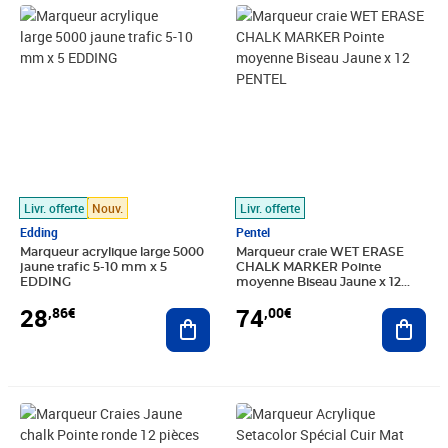
Prix 28,86€
Prix 74,00€
Livr. offerte
Nouv.
Livr. offerte
Edding
Pentel
Marqueur acrylique large 5000
Marqueur craie WET ERASE
jaune trafic 5-10 mm x 5
CHALK MARKER Pointe
EDDING
moyenne Biseau Jaune x 12
PENTEL
28
74
,86€
,00€
Ajouter au panier
Ajout
Prix 54,24€
Prix 7,19€