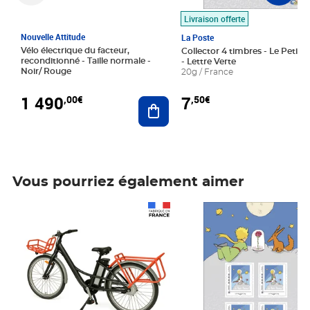
Livraison offerte
Nouvelle Attitude
La Poste
Vélo électrique du facteur,
Collector 4 timbres - Le Petit P
reconditionné - Taille normale -
- Lettre Verte
Noir/ Rouge
20g / France
1 490
7
,00€
,50€
Ajouter au panier
Vous pourriez également aimer
Prix 1 490,00€
Prix 7,50€