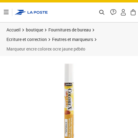
ontenu de la page
Accueil
boutique
Fournitures de bureau
Ecriture et correction
Feutres et marqueurs
Marqueur encre colorex ocre jaune pébéo
Prix 5,58€
Prix 1