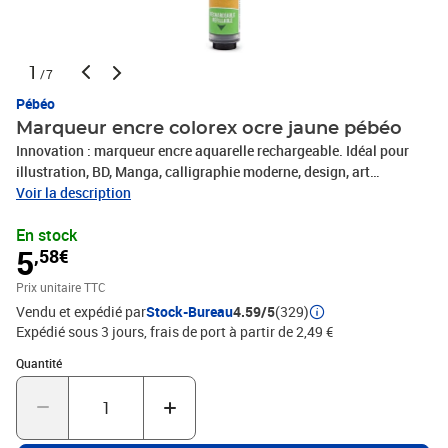
1
/7
Pébéo
Marqueur encre colorex ocre jaune pébéo
Innovation : marqueur encre aquarelle rechargeable. Idéal pour
illustration, BD, Manga, calligraphie moderne, design, art
journaling... Système de recharge au brevet déposé : facile, rapide
Voir la description
et propre, directement avec le flacon 45 ml. Nuancier de 29
En stock
couleurs Colorex. Accessoires : Marqueur vide compatible avec 56
5
,58€
couleurs Colorex et création de teintes sur-mesure. Pointes de
rechange disponibles pour une utilisation infinie
Prix unitaire TTC
Vendu et expédié par
Stock-Bureau
4.59/5
(329)
Expédié sous 3 jours, frais de port à partir de 2,49 €
Quantité : 1
Quantité