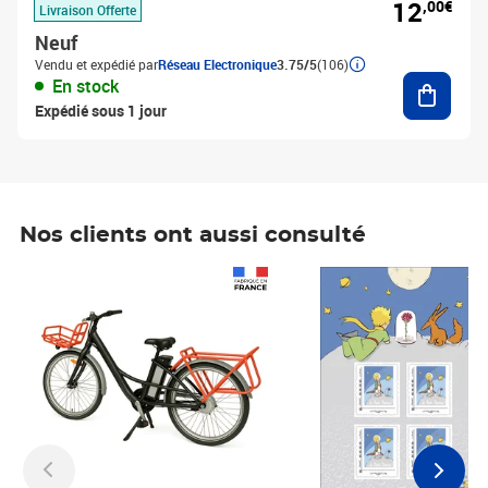
12
,00€
Livraison Offerte
Neuf
Vendu et expédié par
Réseau Electronique
3.75/5
(106)
Ajouter
En stock
Expédié sous 1 jour
Nos clients ont aussi consulté
Prix 1 490,00€
Prix 7,50€