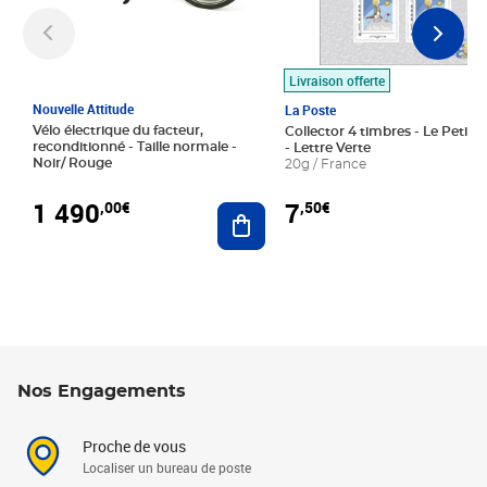
Livraison offerte
Nouvelle Attitude
La Poste
Vélo électrique du facteur,
Collector 4 timbres - Le Petit P
reconditionné - Taille normale -
- Lettre Verte
Noir/ Rouge
20g / France
1 490
7
,00€
,50€
Ajouter au panier
Nos Engagements
Proche de vous
Localiser un bureau de poste