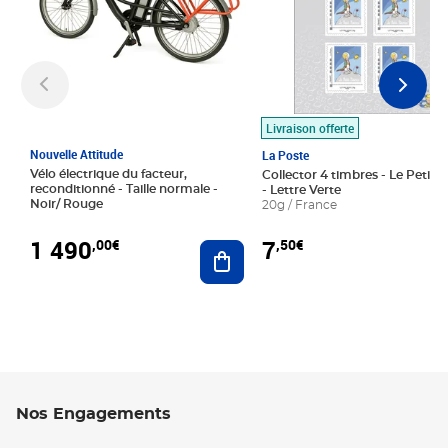
Livraison offerte
Nouvelle Attitude
La Poste
Vélo électrique du facteur,
Collector 4 timbres - Le Petit P
reconditionné - Taille normale -
- Lettre Verte
Noir/ Rouge
20g / France
1 490
7
,00€
,50€
Ajouter au panier
Nos Engagements