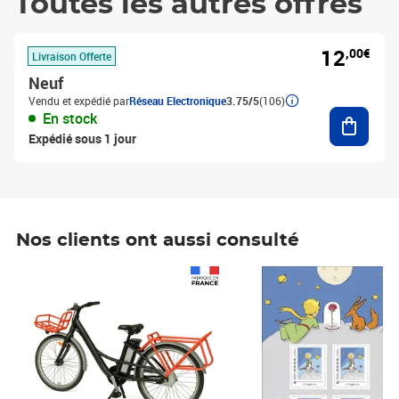
Toutes les autres offres
12
,00€
Livraison Offerte
Neuf
Vendu et expédié par
Réseau Electronique
3.75/5
(106)
Ajouter
En stock
Expédié sous 1 jour
Nos clients ont aussi consulté
Prix 1 490,00€
Prix 7,50€