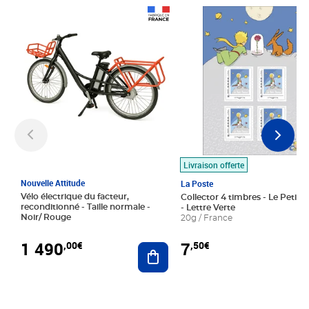
Prix 1 490,00€
Prix 7,50€
Livraison offerte
Nouvelle Attitude
La Poste
Vélo électrique du facteur,
Collector 4 timbres - Le Petit P
reconditionné - Taille normale -
- Lettre Verte
Noir/ Rouge
20g / France
1 490
7
,00€
,50€
Ajouter au panier