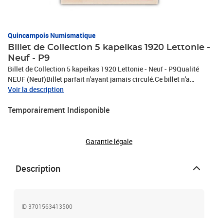
Quincampois Numismatique
Billet de Collection 5 kapeikas 1920 Lettonie -
Neuf - P9
Billet de Collection 5 kapeikas 1920 Lettonie - Neuf - P9Qualité
NEUF (Neuf)Billet parfait n'ayant jamais circulé.Ce billet n'a
jamais été manipulé et ne présente pas trou d'épingle ni pliure.
Voir la description
Temporairement Indisponible
Garantie légale
Description
ID 3701563413500