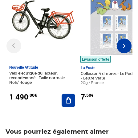
Livraison offerte
Nouvelle Attitude
La Poste
Vélo électrique du facteur,
Collector 4 timbres - Le Petit P
reconditionné - Taille normale -
- Lettre Verte
Noir/ Rouge
20g / France
1 490
7
,00€
,50€
Ajouter au panier
Vous pourriez également aimer