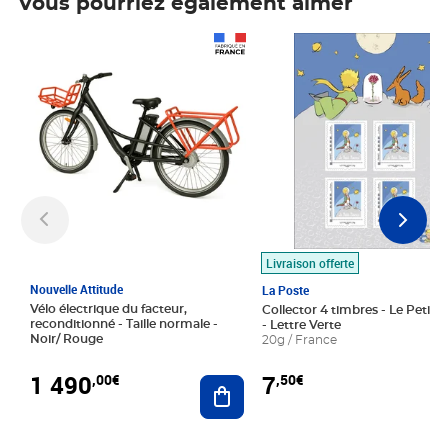
Vous pourriez également aimer
Prix 1 490,00€
Prix 7,50€
Livraison offerte
Nouvelle Attitude
La Poste
Vélo électrique du facteur,
Collector 4 timbres - Le Petit P
reconditionné - Taille normale -
- Lettre Verte
Noir/ Rouge
20g / France
1 490
7
,00€
,50€
Ajouter au panier