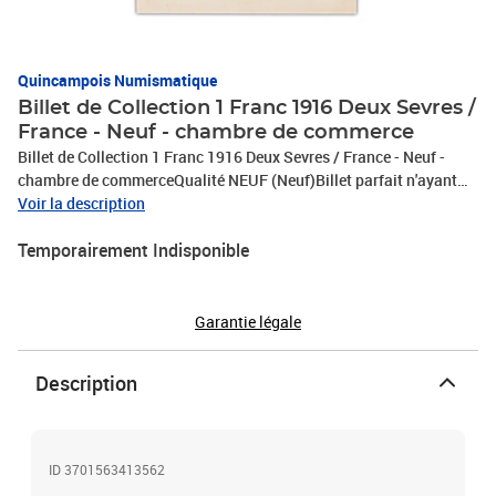
Quincampois Numismatique
Billet de Collection 1 Franc 1916 Deux Sevres /
France - Neuf - chambre de commerce
Billet de Collection 1 Franc 1916 Deux Sevres / France - Neuf -
chambre de commerceQualité NEUF (Neuf)Billet parfait n'ayant
jamais circulé.Ce billet n'a jamais été manipulé et ne présente pas
Voir la description
trou d'épingle ni pliure.
Temporairement Indisponible
Garantie légale
Description
ID 3701563413562