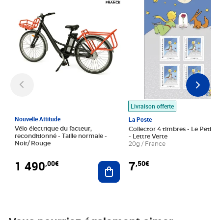
Livraison offerte
Nouvelle Attitude
La Poste
Vélo électrique du facteur,
Collector 4 timbres - Le Petit P
reconditionné - Taille normale -
- Lettre Verte
Noir/ Rouge
20g / France
1 490
7
,00€
,50€
Ajouter au panier