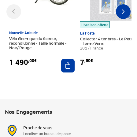
Livraison offerte
Nouvelle Attitude
La Poste
Vélo électrique du facteur,
Collector 4 timbres - Le Petit P
reconditionné - Taille normale -
- Lettre Verte
Noir/ Rouge
20g / France
1 490
7
,00€
,50€
Ajouter au panier
Nos Engagements
Proche de vous
Localiser un bureau de poste