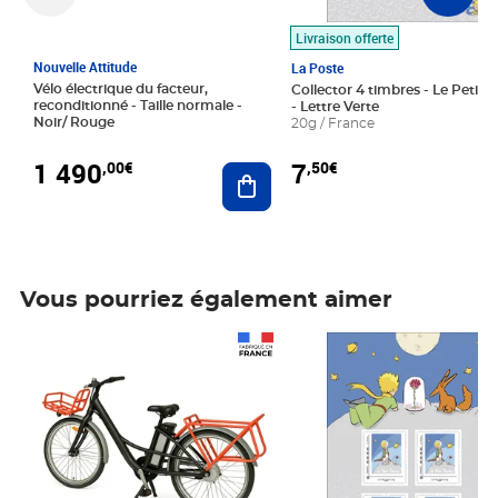
Livraison offerte
Nouvelle Attitude
La Poste
Vélo électrique du facteur,
Collector 4 timbres - Le Petit P
reconditionné - Taille normale -
- Lettre Verte
Noir/ Rouge
20g / France
1 490
7
,00€
,50€
Ajouter au panier
Vous pourriez également aimer
Prix 1 490,00€
Prix 7,50€