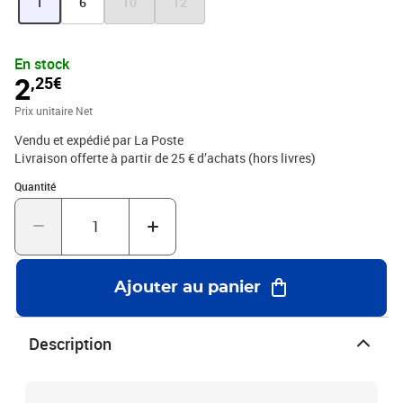
1
6
10
12
14 jours à compter de la date de réception de sa commande pour
se rétracter en contactant le service client par la rubrique «Aide et
Contact» sur le Site ou en envoyant le formulaire de rétractation
En stock
figurant en annexe 1 des CGV par voie postale : Service Client
2
,25€
Internet - La Boutique - 99 999 La Poste Cedex
Prix unitaire Net
Vendu et expédié par La Poste
Livraison offerte à partir de 25 € d’achats (hors livres)
Quantité : 1
Quantité
Ajouter au panier
Description