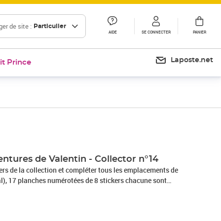
er de site :
Particulier
AIDE
SE CONNECTER
PANIER
Laposte.net
it Prince
ventures de Valentin - Collector n°14
kers de la collection et compléter tous les emplacements de
al), 17 planches numérotées de 8 stickers chacune sont
éparément. À collectionner semaine après semaine ou d'un
 Conçu et imprimé à Boulazac, en Dordogne, dans l’imprimerie
t informé qu’il dispose d'un délai légal de 14 jours à compter