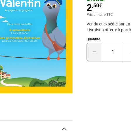
de la date de réception 
2
,50€
client par la rubrique «A
rétractation figurant en 
Prix unitaire TTC
La Boutique - 99 999 La
Vendu et expédié par La
Livraison offerte à parti
Quantité : 1
Quantité