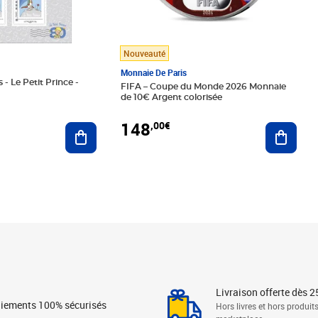
Nouveauté
Monnaie De Paris
 - Le Petit Prince -
FIFA – Coupe du Monde 2026 Monnaie
de 10€ Argent colorisée
148
,00€
Ajouter au panier
Ajoute
Livraison offerte dès 2
iements 100% sécurisés
Hors livres et hors produit