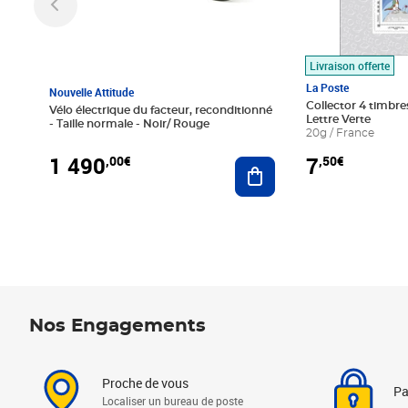
Livraison offerte
La Poste
Nouvelle Attitude
Collector 4 timbres
Vélo électrique du facteur, reconditionné
Lettre Verte
- Taille normale - Noir/ Rouge
20g / France
1 490
7
,00€
,50€
Ajouter au panier
Nos Engagements
Proche de vous
Pa
Localiser un bureau de poste