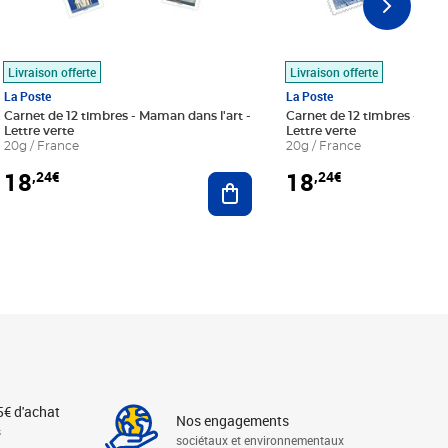
Livraison offerte
Livraison offerte
La Poste
La Poste
Carnet de 12 timbres - Maman dans l'art -
Carnet de 12 timbres - Le bl
Lettre verte
Lettre verte
20g / France
20g / France
18
18
,24€
,24€
r au panier
Ajouter au panier
5€ d'achat
Nos engagements
s
sociétaux et environnementaux