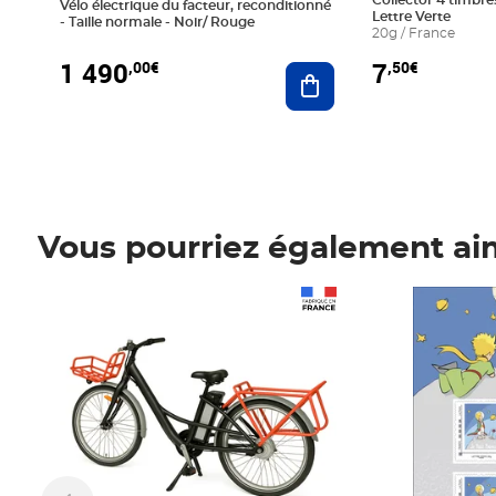
Collector 4 timbres
Vélo électrique du facteur, reconditionné
Lettre Verte
- Taille normale - Noir/ Rouge
20g / France
1 490
7
,00€
,50€
Ajouter au panier
Vous pourriez également ai
Prix 1 490,00€
Prix 7,50€