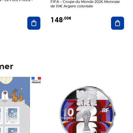
 - Le Petit Prince -
FIFA – Coupe du Monde 2026 Monnaie
de 10€ Argent colorisée
148
,00€
Ajouter au panier
Ajoute
mer
Prix 148,00€