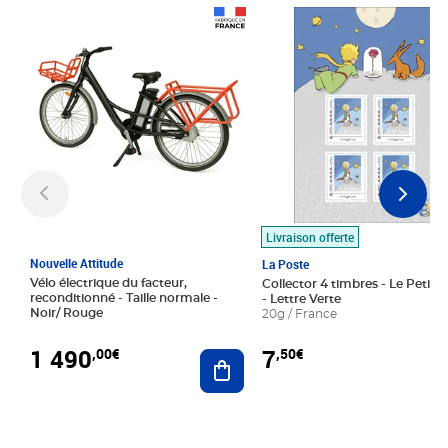
Prix 1 490,00€
Prix 7,50€
Livraison offerte
Nouvelle Attitude
La Poste
Vélo électrique du facteur,
Collector 4 timbres - Le Petit P
reconditionné - Taille normale -
- Lettre Verte
Noir/ Rouge
20g / France
1 490
7
,00€
,50€
Ajouter au panier