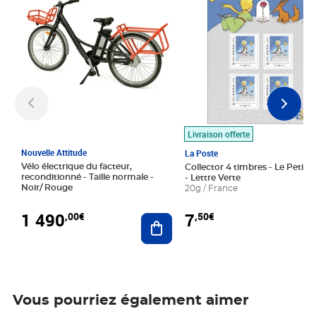
Livraison offerte
Nouvelle Attitude
La Poste
Vélo électrique du facteur,
Collector 4 timbres - Le Petit P
reconditionné - Taille normale -
- Lettre Verte
Noir/ Rouge
20g / France
1 490
7
,00€
,50€
Ajouter au panier
Vous pourriez également aimer