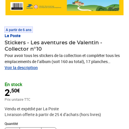
A partir de 6 ans
La Poste
Stickers - Les aventures de Valentin -
Collector n°10
Pour avoir tous les stickers de la collection et compléter tous les
emplacements de l’album (soit 160 au total), 17 planches
numérotées de 8 stickers chacune sont disponibles à l'achat
Voir la description
séparément. À collectionner semaine après semaine ou d'un coup,
selon vos envies. Conçu et imprimé à Boulazac, en Dordogne, dans
En stock
l’imprimerie des timbres Le Client est informé qu’il dispose d'un
2
,50€
délai légal de 14 jours à compter de la date de réception de sa
commande pour se rétracter en contactant le service client par la
Prix unitaire TTC
rubrique «Aide et Contact» sur le Site ou en envoyant le formulaire
Vendu et expédié par La Poste
de rétractation figurant en annexe 1 des CGV par voie postale :
Livraison offerte à partir de 25 € d’achats (hors livres)
Service Client Internet - La Boutique - 99 999 La Poste Cedex
Quantité : 1
Quantité