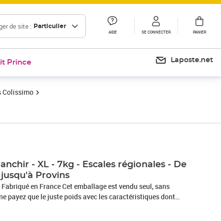
er de site :
Particulier
AIDE
SE CONNECTER
PANIER
Laposte.net
it Prince
 Colissimo
anchir - XL - 7kg - Escales régionales - De
jusqu'à Provins
ns
e payez que le juste poids avec les caractéristiques dont
reuse ou contraire aux règles de sécurité imposées par La