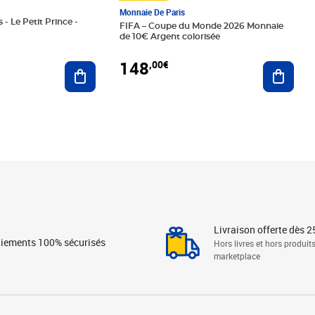
Monnaie De Paris
 - Le Petit Prince -
FIFA – Coupe du Monde 2026 Monnaie
de 10€ Argent colorisée
148
,00€
Ajouter au panier
Ajoute
Livraison offerte dès 2
iements 100% sécurisés
Hors livres et hors produit
marketplace