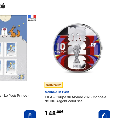
té
Prix 148,00€
Nouveauté
Monnaie De Paris
 - Le Petit Prince -
FIFA – Coupe du Monde 2026 Monnaie
de 10€ Argent colorisée
148
,00€
Ajouter au panier
Ajoute