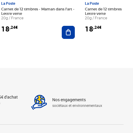
La Poste
La Poste
Carnet de 12 timbres - Maman dans l'art -
Carnet de 12 timbres - Le bl
Lettre verte
Lettre verte
20g / France
20g / France
18
18
,24€
,24€
r au panier
Ajouter au panier
5€ d'achat
Nos engagements
s
sociétaux et environnementaux
Linkedin
Instagram
X
Tiktok
Facebook
Youtube
Threads