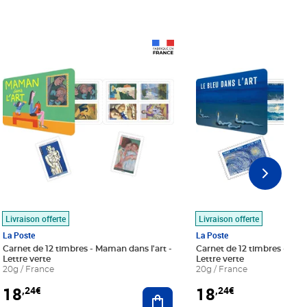
Prix 18,24€
Prix 18,24€
Livraison offerte
Livraison offerte
La Poste
La Poste
Carnet de 12 timbres - Maman dans l'art -
Carnet de 12 timbres - Le bl
Lettre verte
Lettre verte
20g / France
20g / France
18
18
,24€
,24€
r au panier
Ajouter au panier