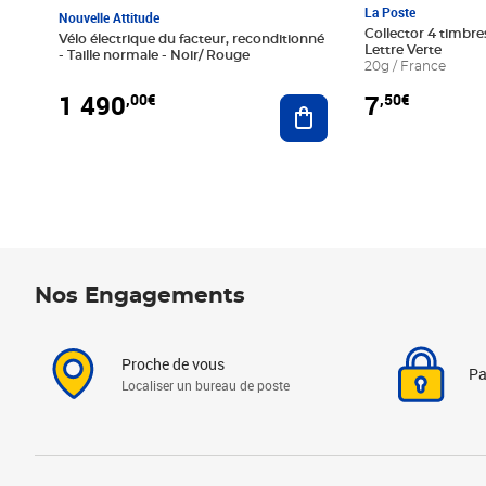
La Poste
Nouvelle Attitude
Collector 4 timbres
Vélo électrique du facteur, reconditionné
Lettre Verte
- Taille normale - Noir/ Rouge
20g / France
1 490
7
,00€
,50€
Ajouter au panier
Nos Engagements
Proche de vous
Pa
Localiser un bureau de poste