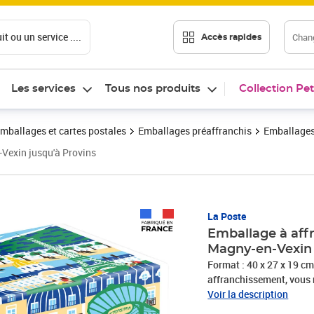
t ou un service ....
Chang
Accès rapides
Les services
Tous nos produits
Collection Pet
emballages et cartes postales
Emballages préaffranchis
Emballages
n-Vexin jusqu'à Provins
Prix 3,99€
La Poste
Emballage à affr
Magny-en-Vexin 
Format : 40 x 27 x 19 cm Fabriqué en France Cet emballage est vendu seul, sa
affranchissement, vous n
vous avez besoin. Le contenu expédié est soumis à certaines restrictions et ne doit
Voir la description
pas être de nature dange