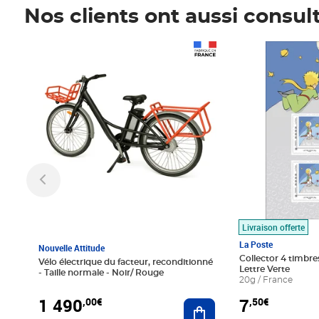
Nos clients ont aussi consul
Prix 1 490,00€
Prix 7,50€
Livraison offerte
La Poste
Nouvelle Attitude
Collector 4 timbres
Vélo électrique du facteur, reconditionné
Lettre Verte
- Taille normale - Noir/ Rouge
20g / France
1 490
7
,00€
,50€
Ajouter au panier