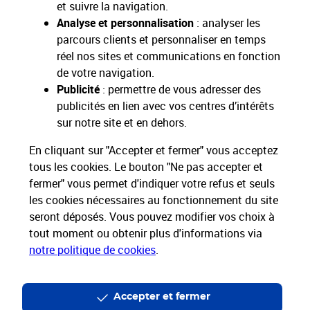
Toutes nos applications
Applications La Poste
et suivre la navigation.
Analyse et personnalisation
: analyser les
parcours clients et personnaliser en temps
réel nos sites et communications en fonction
de votre navigation.
Restons connectés
Publicité
: permettre de vous adresser des
publicités en lien avec vos centres d’intérêts
Nos Services
sur notre site et en dehors.
En cliquant sur "Accepter et fermer" vous acceptez
Nos Produits
tous les cookies. Le bouton "Ne pas accepter et
fermer" vous permet d'indiquer votre refus et seuls
Nos Tarifs
les cookies nécessaires au fonctionnement du site
seront déposés. Vous pouvez modifier vos choix à
tout moment ou obtenir plus d'informations via
La Poste vous accompagne
notre politique de cookies
.
Professionnels
Entreprises et Collectivités
La Poste Groupe
La Poste recrute
Accepter et fermer