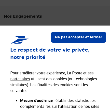
Nos Engagements
Proche de vous
Localiser un bureau de poste
Ne pas accepter et fermer
Le respect de votre vie privée,
Paiements 100% sécurisés
notre priorité
Livraison offerte dès 25€ d'achat
Hors livres et hors produits marketplace
Pour améliorer votre expérience, La Poste et
ses
partenaires
utilisent des cookies (ou technologies
similaires). Les finalités des cookies sont les
Nos engagements
suivantes :
sociétaux et environnementaux
Mesure d’audience
: établir des statistiques
complémentaires sur l’utilisation de nos sites