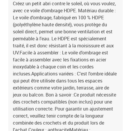
% de protection contre les UVPerméable au vent et à l'eauRésistant
Créez un petit abri contre le soleil, où vous voulez,
à la moisissure et aux UV, PEHD respirantÉléments de fixation en
avec ce voile d'ombrage HDPE. Matériau durable :
acier inoxydable à chaque coin4 x 1,5 m de corde en polyéthylène
Le voile d'ombrage, fabriqué en 100 % HDPE
incluse
(polyéthylène haute densité), vous protège du
soleil direct, permet une bonne ventilation et est
perméable à l'eau. Le HDPE est spécialement
traité, il est donc résistant à la moisissure et aux
UV.Facile à assembler : Le voile d'ombrage est
facile à assembler avec les fixations en acier
inoxydable à chaque coin et les cordes
incluses.Applications variées : C'est l'ombre idéale
qui peut être utilisée dans tous les espaces
extérieurs comme votre jardin, terrasse, aire de
jeux ou balcon. Bon à savoir :Ce produit nécessite
des crochets compatibles (non inclus) pour une
utilisation correcte. Pour garantir un ajustement
correct, veuillez tenir compte de la longueur
combinée des crochets et du produit lors de
l'achat.Couleur : anthraciteMatériau :