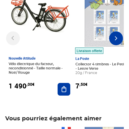
Livraison offerte
Nouvelle Attitude
La Poste
Vélo électrique du facteur,
Collector 4 timbres - Le Petit P
reconditionné - Taille normale -
- Lettre Verte
Noir/ Rouge
20g / France
1 490
7
,00€
,50€
Ajouter au panier
Vous pourriez également aimer