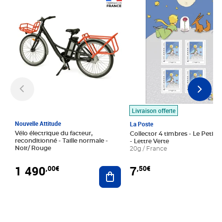
Prix 1 490,00€
Prix 7,50€
Livraison offerte
Nouvelle Attitude
La Poste
Vélo électrique du facteur,
Collector 4 timbres - Le Petit P
reconditionné - Taille normale -
- Lettre Verte
Noir/ Rouge
20g / France
1 490
7
,00€
,50€
Ajouter au panier