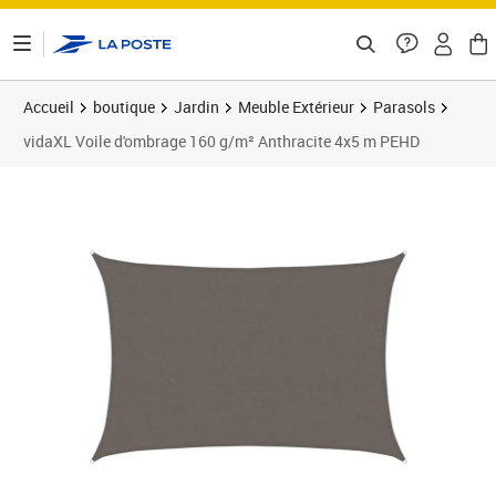
ontenu de la page
Accueil
boutique
Jardin
Meuble Extérieur
Parasols
vidaXL Voile d'ombrage 160 g/m² Anthracite 4x5 m PEHD