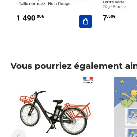
Lettre Verte
- Taille normale - Noir/ Rouge
20g / France
1 490
7
,00€
,50€
Ajouter au panier
Vous pourriez également ai
Prix 1 490,00€
Prix 7,50€