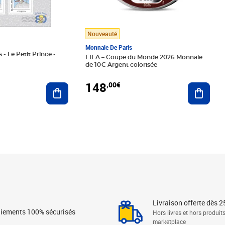
Nouveauté
Monnaie De Paris
 - Le Petit Prince -
FIFA – Coupe du Monde 2026 Monnaie
de 10€ Argent colorisée
148
,00€
Ajouter au panier
Ajoute
Livraison offerte dès 2
iements 100% sécurisés
Hors livres et hors produit
marketplace