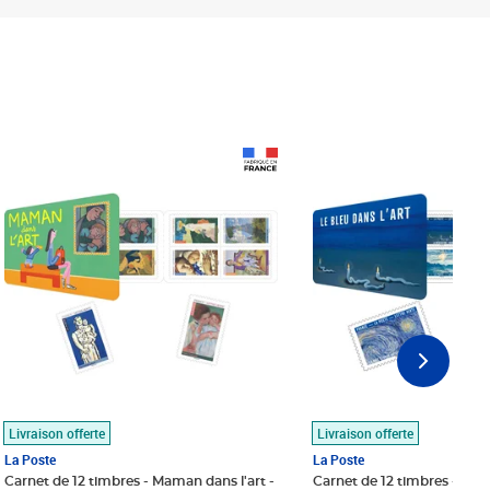
Prix 18,24€
Prix 18,24€
Livraison offerte
Livraison offerte
La Poste
La Poste
Carnet de 12 timbres - Maman dans l'art -
Carnet de 12 timbres - Le bl