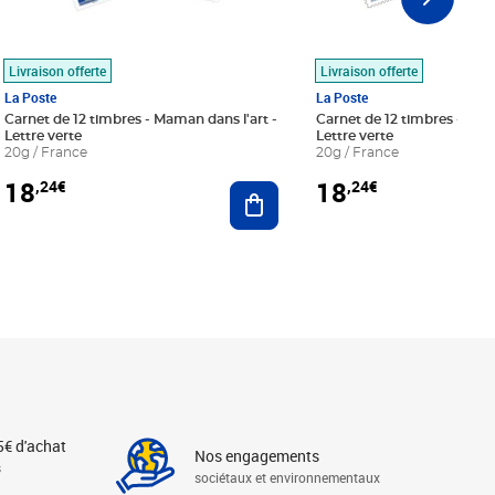
Livraison offerte
Livraison offerte
La Poste
La Poste
Carnet de 12 timbres - Maman dans l'art -
Carnet de 12 timbres - Le bl
Lettre verte
Lettre verte
20g / France
20g / France
18
18
,24€
,24€
r au panier
Ajouter au panier
5€ d'achat
Nos engagements
s
sociétaux et environnementaux