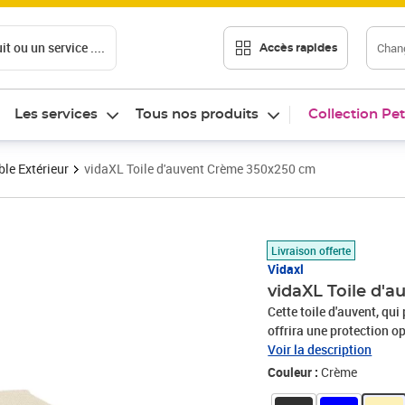
t ou un service ....
Chang
Accès rapides
Les services
Tous nos produits
Collection Pet
le Extérieur
vidaXL Toile d'auvent Crème 350x250 cm
Prix barré 42,99 €
Prix 36,89€
Livraison offerte
Vidaxl
vidaXL Toile d'
Cette toile d'auvent, qui
offrira une protection optimale contre le
polyester résistant aux 
Voir la description
Résistante aux UV : cett
Couleur :
Crème
rayons UV nocifs, vous p