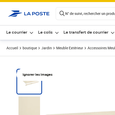
ontenu de la page
N° de suivi, rechercher un produi
Le courrier
Le colis
Le transfert de courrier
Accueil
boutique
Jardin
Meuble Extérieur
Accessoires Meub
Ignorer les images