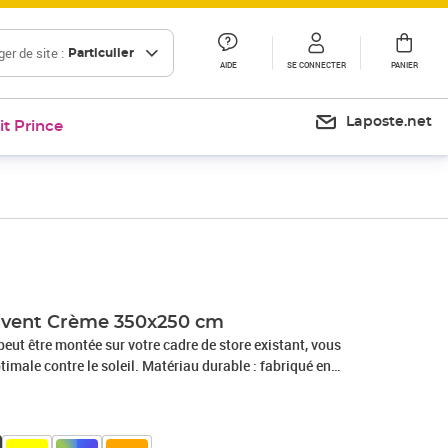
er de site :
Particulier
AIDE
SE CONNECTER
PANIER
Laposte.net
it Prince
Prix 36,99€
auvent Crème 350x250 cm
 peut être montée sur votre cadre de store existant, vous
 soleil. Matériau durable : fabriqué en
UV, cette toile d'auvent est durable pour des années de service.
e toile d'auvent est un choix parfait pour vous protéger des
rocurant une ombre fraîche et agréable dans votre patio,