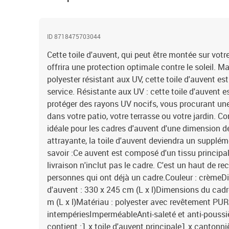
ID 8718475703044
Cette toile d'auvent, qui peut être montée sur votr
offrira une protection optimale contre le soleil. Ma
polyester résistant aux UV, cette toile d'auvent e
service. Résistante aux UV : cette toile d'auvent e
protéger des rayons UV nocifs, vous procurant un
dans votre patio, votre terrasse ou votre jardin. Co
idéale pour les cadres d'auvent d'une dimension de
attrayante, la toile d'auvent deviendra un suppléme
savoir :Ce auvent est composé d'un tissu principal
livraison n'inclut pas le cadre. C'est un haut de re
personnes qui ont déjà un cadre.Couleur : crèmeDim
d'auvent : 330 x 245 cm (L x l)Dimensions du cadre
m (L x l)Matériau : polyester avec revêtement PU
intempériesImperméableAnti-saleté et anti-poussi
contient :1 x toile d'auvent principale1 x cantonni