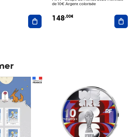
de 10€ Argent colorisée
148
,00€
Ajouter au panier
Ajoute
mer
Prix 148,00€