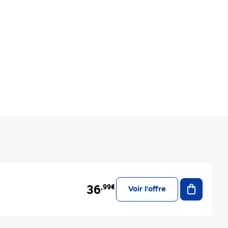
Ajouter a
36
,99€
Voir l'offre