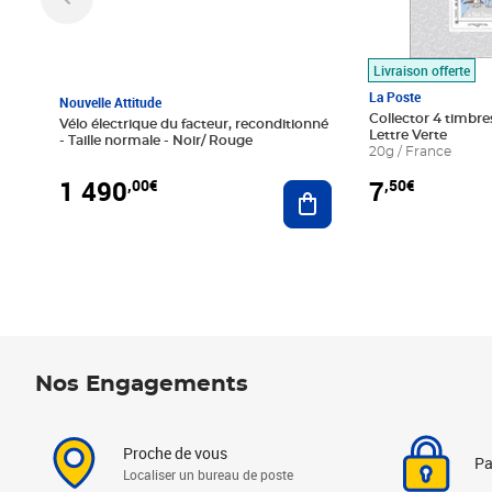
Livraison offerte
La Poste
Nouvelle Attitude
Collector 4 timbres
Vélo électrique du facteur, reconditionné
Lettre Verte
- Taille normale - Noir/ Rouge
20g / France
1 490
7
,00€
,50€
Ajouter au panier
Nos Engagements
Proche de vous
Pa
Localiser un bureau de poste