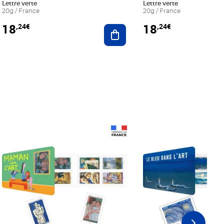
Lettre verte
Lettre verte
20g / France
20g / France
18
18
,24€
,24€
r au panier
Ajouter au panier
Prix 18,24€
Prix 18,24€