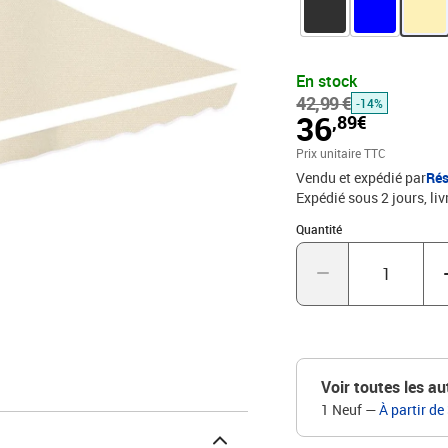
votre terrasse ou votre j
d'auvent d'une dimension 
deviendra un supplément parfait à votre ja
d'un tissu principal et d
En stock
haut de rechange de qual
42,99 €
-14%
crèmeDimensions réelles 
36
,89€
cadre d'auvent approprié
PURésistance aux UV et 
Prix unitaire TTC
poussièreCadre non inclu
Vendu et expédié par
Rés
cantonnière
Expédié sous 2 jours
liv
Quantité : 1
Quantité
Voir toutes les au
1 Neuf
—
À partir de