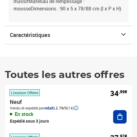
massifMatériau de remplissage :
mousseDimensions : 90 x 5 x 78/88 cm (l x P x H)
Caractéristiques
Toutes les autres offres
34
,99€
Livraison Offerte
Neuf
Vendu et expédié par
vidaXL
2.79/5
(14)
Ajouter
En stock
Expédié sous 3 jours
,92€
Livraison Offerte