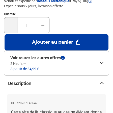
Vendu et expédié par
Réseau Electronique
3.75/5
(106)
remplissage : mousseDimensions : 90 x 5 x 78/88 cm (l x P x H)
Expédié sous 2 jours
livraison offerte
Quantité : 1
Quantité
Ajouter au panier
Voir toutes les autres offres
2
2 Neufs
—
À partir de 34,99 €
Description
ID 8720287148647
Cette tête de lit classique au design élégant donne