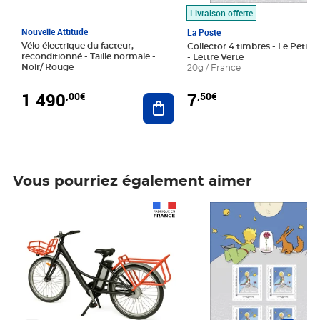
Livraison offerte
Nouvelle Attitude
La Poste
Vélo électrique du facteur,
Collector 4 timbres - Le Petit P
reconditionné - Taille normale -
- Lettre Verte
Noir/ Rouge
20g / France
1 490
7
,00€
,50€
Ajouter au panier
Vous pourriez également aimer
Prix 1 490,00€
Prix 7,50€