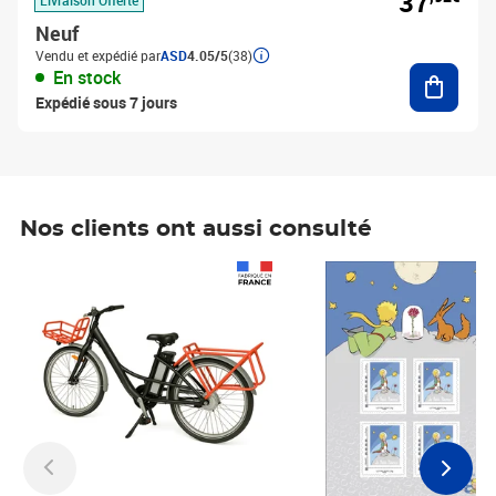
37
Neuf
Vendu et expédié par
ASD
4.05/5
(38)
Ajouter
En stock
Expédié sous 7 jours
Nos clients ont aussi consulté
Prix 1 490,00€
Prix 7,50€