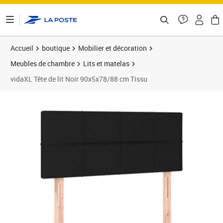
ontenu de la page
Accueil
boutique
Mobilier et décoration
Meubles de chambre
Lits et matelas
vidaXL Tête de lit Noir 90x5x78/88 cm Tissu
Prix barré 36,99 €
Prix 34,89€
Prix 3
Prix 3