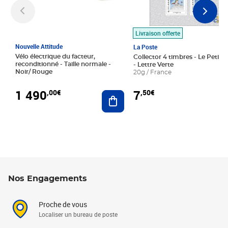
Livraison offerte
Nouvelle Attitude
La Poste
Vélo électrique du facteur,
Collector 4 timbres - Le Petit P
reconditionné - Taille normale -
- Lettre Verte
Noir/ Rouge
20g / France
1 490
7
,00€
,50€
Ajouter au panier
Nos Engagements
Proche de vous
Localiser un bureau de poste