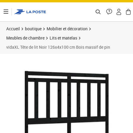
ontenu de la page
Accueil
boutique
Mobilier et décoration
Meubles de chambre
Lits et matelas
vidaXL Tête de lit Noir 126x4x100 cm Bois massif de pin
Prix barré 41,99 €
Prix 29,21€
Prix 3
Prix 3