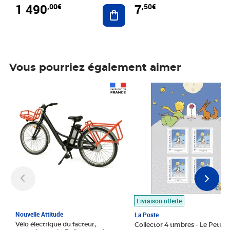
1 490
7
,00€
,50€
Ajouter au panier
Vous pourriez également aimer
Prix 1 490,00€
Prix 7,50€
Livraison offerte
Nouvelle Attitude
La Poste
Vélo électrique du facteur,
Collector 4 timbres - Le Petit P