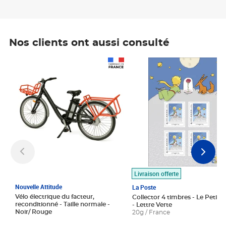
Nos clients ont aussi consulté
Prix 1 490,00€
Prix 7,50€
Livraison offerte
Nouvelle Attitude
La Poste
Vélo électrique du facteur,
Collector 4 timbres - Le Petit P
reconditionné - Taille normale -
- Lettre Verte
Noir/ Rouge
20g / France