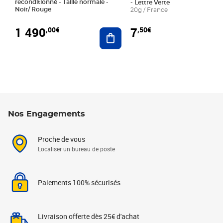
reconditionné - Taille normale -
- Lettre Verte
Noir/ Rouge
20g / France
1 490
7
,00€
,50€
Ajouter au panier
Nos Engagements
Proche de vous
Localiser un bureau de poste
Paiements 100% sécurisés
Livraison offerte dès 25€ d'achat