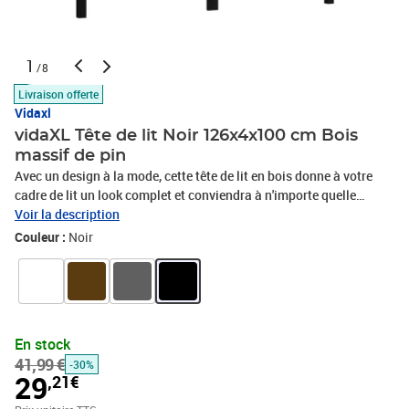
1
/8
Livraison offerte
Vidaxl
vidaXL Tête de lit Noir 126x4x100 cm Bois
massif de pin
Avec un design à la mode, cette tête de lit en bois donne à votre
cadre de lit un look complet et conviendra à n'importe quelle
chambre à coucher. Aspect élégant : la couleur et le design
Voir la description
élégants de la tête de lit peuvent s'assortir facilement avec votre
Couleur :
Noir
intérieur.Matériau de première qualité : le bois de pin massif est un
matériau naturel magnifique. Le bois de pin a un grain droit et les
nœuds donnent au matériau son aspect caractéristique et
rustique.Soutien confortable : cette tête de lit vous offre un
excellent soutien dorsal lorsque vous êtes assis au lit pour lire ou
En stock
regarder des films.Couleur : noirMatériau : bois de pin
41,99 €
-30%
massifDimensions : 126 x 4 x 100 cm (l x P x H)L'assemblage est
29
,21€
requis