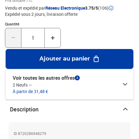
Prix unitaire TTC
Vendu et expédié par
Réseau Electronique
3.75/5
(106)
Expédié sous 2 jours
livraison offerte
Quantité : 1
Quantité
Ajouter au panier
Voir toutes les autres offres
2
2 Neufs
—
À partir de 31,48 €
Description
ID 8720286948279