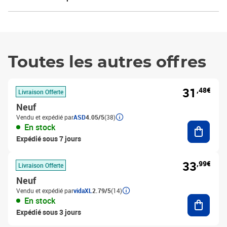
Toutes les autres offres
31
,48€
Livraison Offerte
Neuf
Vendu et expédié par
ASD
4.05/5
(38)
Ajouter
En stock
Expédié sous 7 jours
33
,99€
Livraison Offerte
Neuf
Vendu et expédié par
vidaXL
2.79/5
(14)
Ajouter
En stock
Expédié sous 3 jours