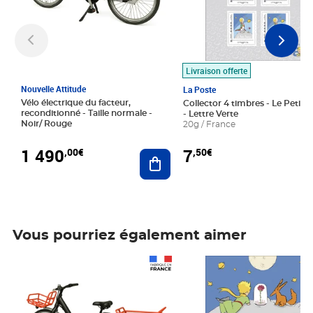
Livraison offerte
Nouvelle Attitude
La Poste
Vélo électrique du facteur,
Collector 4 timbres - Le Petit P
reconditionné - Taille normale -
- Lettre Verte
Noir/ Rouge
20g / France
1 490
7
,00€
,50€
Ajouter au panier
Vous pourriez également aimer
Prix 1 490,00€
Prix 7,50€