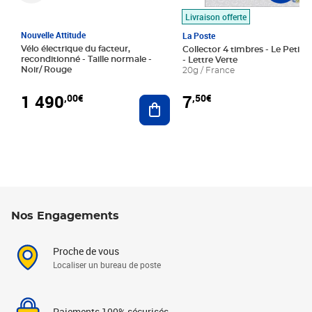
Livraison offerte
Nouvelle Attitude
La Poste
Vélo électrique du facteur,
Collector 4 timbres - Le Petit P
reconditionné - Taille normale -
- Lettre Verte
Noir/ Rouge
20g / France
1 490
7
,00€
,50€
Ajouter au panier
Nos Engagements
Proche de vous
Localiser un bureau de poste
Paiements 100% sécurisés