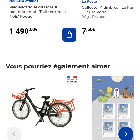
Nouvelle Attitude
La Poste
Vélo électrique du facteur,
Collector 4 timbres - Le Petit P
reconditionné - Taille normale -
- Lettre Verte
Noir/ Rouge
20g / France
1 490
7
,00€
,50€
Ajouter au panier
Vous pourriez également aimer
Prix 1 490,00€
Prix 7,50€