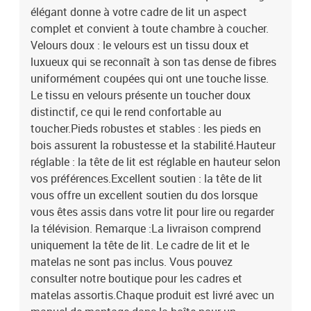
élégant donne à votre cadre de lit un aspect
montage dans la boîte pour un montage facile.Couleur : vert
foncéMatériau : velours (100% polyester), bois d'ingénierie, bois de
complet et convient à toute chambre à coucher.
mélèze massifMatériau de remplissage : mousseDimensions
Velours doux : le velours est un tissu doux et
totales : 163 x 23 x 118/128 cm (l x P x H)La livraison contient :1 x
luxueux qui se reconnaît à son tas dense de fibres
tête de lit2 x oreille
uniformément coupées qui ont une touche lisse.
Le tissu en velours présente un toucher doux
distinctif, ce qui le rend confortable au
toucher.Pieds robustes et stables : les pieds en
bois assurent la robustesse et la stabilité.Hauteur
réglable : la tête de lit est réglable en hauteur selon
vos préférences.Excellent soutien : la tête de lit
vous offre un excellent soutien du dos lorsque
vous êtes assis dans votre lit pour lire ou regarder
la télévision. Remarque :La livraison comprend
uniquement la tête de lit. Le cadre de lit et le
matelas ne sont pas inclus. Vous pouvez
consulter notre boutique pour les cadres et
matelas assortis.Chaque produit est livré avec un