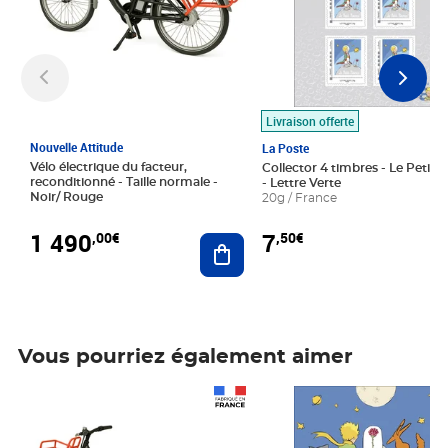
Livraison offerte
Nouvelle Attitude
La Poste
Vélo électrique du facteur,
Collector 4 timbres - Le Petit P
reconditionné - Taille normale -
- Lettre Verte
Noir/ Rouge
20g / France
1 490
7
,00€
,50€
Ajouter au panier
Vous pourriez également aimer
Prix 1 490,00€
Prix 7,50€