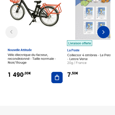
Livraison offerte
Nouvelle Attitude
La Poste
Vélo électrique du facteur,
Collector 4 timbres - Le Petit P
reconditionné - Taille normale -
- Lettre Verte
Noir/ Rouge
20g / France
1 490
7
,00€
,50€
Ajouter au panier