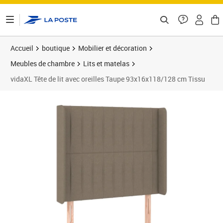
ontenu de la page
Accueil
boutique
Mobilier et décoration
Meubles de chambre
Lits et matelas
vidaXL Tête de lit avec oreilles Taupe 93x16x118/128 cm Tissu
Prix 100,89€
Prix b
Prix 1