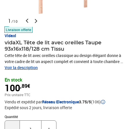
1
/10
Livraison offerte
Vidaxl
vidaXL Tête de lit avec oreilles Taupe
93x16x118/128 cm Tissu
Cette tête de lit avec oreilles classique au design élégant donne à
votre cadre de lit un aspect complet et convient à toute chambre à
coucher. Tissu durable : le tissu présente un aspect simple et
Voir la description
épuré, et il est respirant et durable.Pieds robustes et stables : les
En stock
pieds en bois assurent la robustesse et la stabilité.Hauteur
100
,89€
réglable : la tête de lit est réglable en hauteur selon vos
préférences.Excellent soutien : la tête de lit vous offre un excellent
Prix unitaire TTC
soutien du dos lorsque vous êtes assis dans votre lit pour lire ou
Vendu et expédié par
Réseau Electronique
3.75/5
(106)
regarder la télévision. Remarque :La livraison comprend
Expédié sous 2 jours
livraison offerte
uniquement la tête de lit. Le cadre de lit et le matelas ne sont pas
inclus. Vous pouvez consulter notre boutique pour les cadres et
Quantité : 1
Quantité
matelas assortis.Chaque produit est livré avec un manuel de
montage dans la boîte pour un montage facile.Couleur :