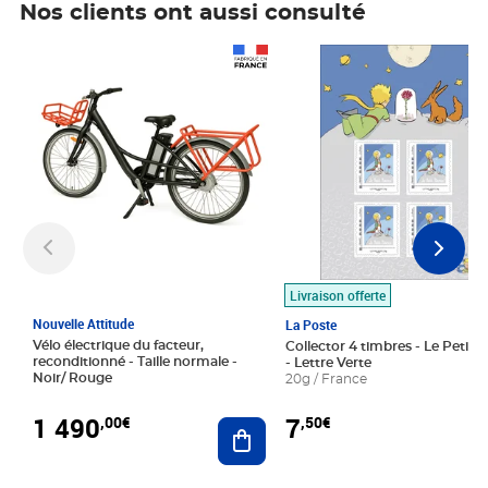
Nos clients ont aussi consulté
Prix 1 490,00€
Prix 7,50€
Livraison offerte
Nouvelle Attitude
La Poste
Vélo électrique du facteur,
Collector 4 timbres - Le Petit P
reconditionné - Taille normale -
- Lettre Verte
Noir/ Rouge
20g / France
1 490
7
,00€
,50€
Ajouter au panier