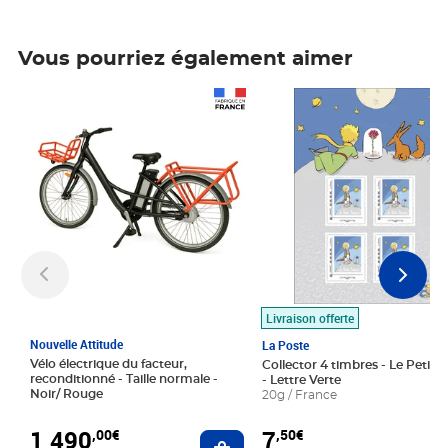
Vous pourriez également aimer
Prix 1 490,00€
Prix 7,50€
Livraison offerte
Nouvelle Attitude
La Poste
Vélo électrique du facteur,
Collector 4 timbres - Le Petit P
reconditionné - Taille normale -
- Lettre Verte
Noir/ Rouge
20g / France
1 490
7
,00€
,50€
Ajouter au panier