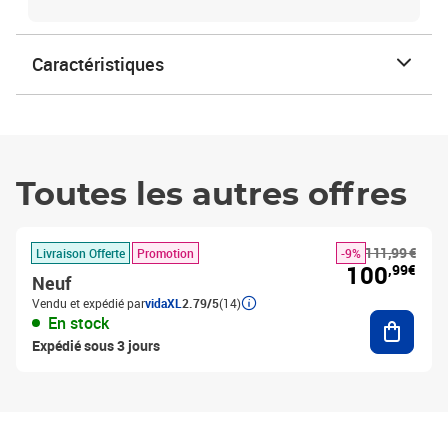
Caractéristiques
Toutes les autres offres
111,99 €
Livraison Offerte
Promotion
-9%
100
,99€
Neuf
Vendu et expédié par
vidaXL
2.79/5
(14)
Ajouter
En stock
Expédié sous 3 jours