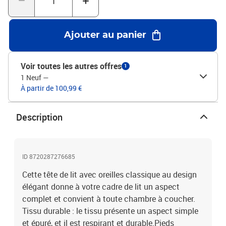
taupeMatériau : tissu (100 % polyester), bois d'ingénierie, bois de
mélèze massifMatériau de remplissage : mousseDimensions
totales : 93 x 16 x 118/128 cm (l x P x H)La livraison contient :1 x
Ajouter au panier
tête de lit2 x oreille
Voir toutes les autres offres
1
1 Neuf
—
À partir de 100,99 €
Description
ID 8720287276685
Cette tête de lit avec oreilles classique au design
élégant donne à votre cadre de lit un aspect
complet et convient à toute chambre à coucher.
Tissu durable : le tissu présente un aspect simple
et épuré, et il est respirant et durable.Pieds