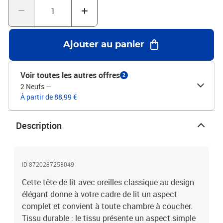
noirMatériau : tissu (100 % polyester), bois d'ingénierie, bois de
mélèze massifMatériau de remplissage : mousseDimensions
totales : 93 x 23 x 118/128 cm (l x P x H)La livraison contient :1 x
tête de lit2 x oreille
Ajouter au panier
Voir toutes les autres offres
2
2 Neufs
—
À partir de 88,99 €
Description
ID 8720287258049
Cette tête de lit avec oreilles classique au design
élégant donne à votre cadre de lit un aspect
complet et convient à toute chambre à coucher.
Tissu durable : le tissu présente un aspect simple