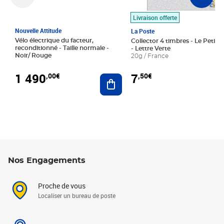
Livraison offerte
Nouvelle Attitude
La Poste
Vélo électrique du facteur,
Collector 4 timbres - Le Petit P
reconditionné - Taille normale -
- Lettre Verte
Noir/ Rouge
20g / France
1 490
7
,00€
,50€
Ajouter au panier
Nos Engagements
Proche de vous
Localiser un bureau de poste