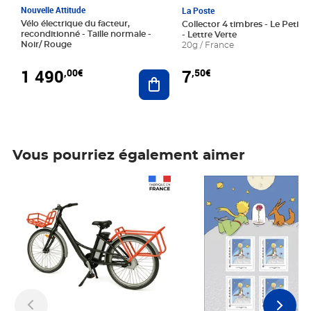
Nouvelle Attitude
La Poste
Vélo électrique du facteur,
Collector 4 timbres - Le Petit P
reconditionné - Taille normale -
- Lettre Verte
Noir/ Rouge
20g / France
1 490
7
,00€
,50€
Ajouter au panier
Vous pourriez également aimer
Prix 1 490,00€
Prix 7,50€