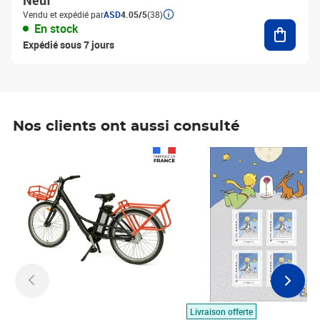
Neuf
Vendu et expédié par
ASD
4.05/5
(38)
Ajouter
En stock
Expédié sous 7 jours
Nos clients ont aussi consulté
Prix 1 490,00€
Prix 7,50€
Livraison offerte