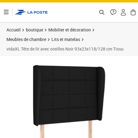
ontenu de la page
Accueil
boutique
Mobilier et décoration
Meubles de chambre
Lits et matelas
vidaXL Tête de lit avec oreilles Noir 93x23x118/128 cm Tissu
Prix barré 94,99 €
Prix 88,89€
Prix 8
Prix 9