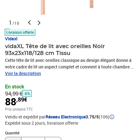
1
/10
Livraison offerte
Vidaxl
vidaXL Tête de lit avec oreilles Noir
93x23x118/128 cm Tissu
Cette tête de lit avec oreilles classique au design élégant donne à
votre cadre de lit un aspect complet et convient à toute chambre à
coucher. Tissu durable : le tissu présente un aspect simple et
Voir la description
épuré, et il est respirant et durable.Des pieds robustes et stables :
En stock
les pieds en bois assurent la robustesse et la stabilité.Hauteur
94,99 €
réglable : la tête de lit est réglable en hauteur selon vos
-6%
88
,89€
préférences.Excellent soutien : la tête de lit vous offre un excellent
soutien du dos lorsque vous êtes assis dans votre lit pour lire ou
Prix unitaire TTC
regarder la télévision. Remarque :La livraison comprend
Vendu et expédié par
Réseau Electronique
3.75/5
(106)
uniquement la tête de lit. Le cadre de lit et le matelas ne sont pas
Expédié sous 2 jours
livraison offerte
inclus. Vous pouvez consulter notre boutique pour les cadres et
Quantité : 1
matelas assortis.Chaque produit est livré avec un manuel de
Quantité
montage dans la boîte pour un montage facile.Couleur :