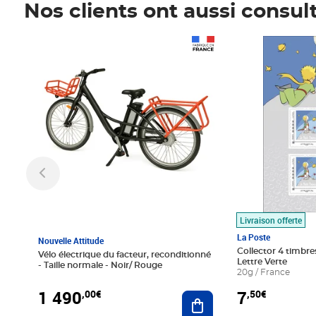
Nos clients ont aussi consul
Prix 1 490,00€
Prix 7,50€
Livraison offerte
La Poste
Nouvelle Attitude
Collector 4 timbres
Vélo électrique du facteur, reconditionné
Lettre Verte
- Taille normale - Noir/ Rouge
20g / France
1 490
7
,00€
,50€
Ajouter au panier