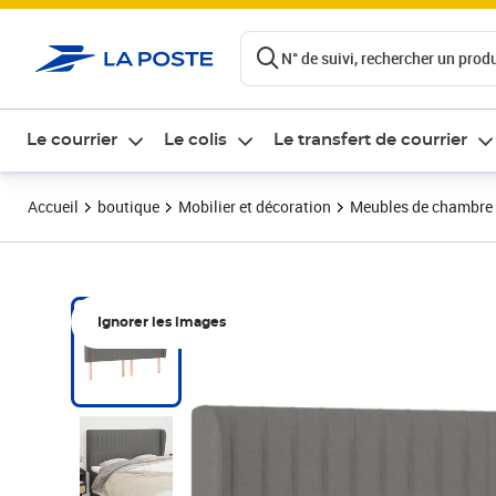
ontenu de la page
N° de suivi, rechercher un produi
Le courrier
Le colis
Le transfert de courrier
Accueil
boutique
Mobilier et décoration
Meubles de chambre
Ignorer les images