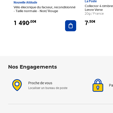
La Poste
Nouvelle Attitude
Collector 4 timbres
Vélo électrique du facteur, reconditionné
Lettre Verte
- Taille normale - Noir/ Rouge
20g / France
1 490
7
,00€
,50€
Ajouter au panier
Nos Engagements
Proche de vous
Pa
Localiser un bureau de poste