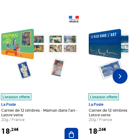
Prix 18,24€
Prix 18,24€
Livraison offerte
Livraison offerte
La Poste
La Poste
Carnet de 12 timbres - Maman dans l'art -
Carnet de 12 timbres - Le bl
Lettre verte
Lettre verte
20g / France
20g / France
18
18
,24€
,24€
r au panier
Ajouter au panier