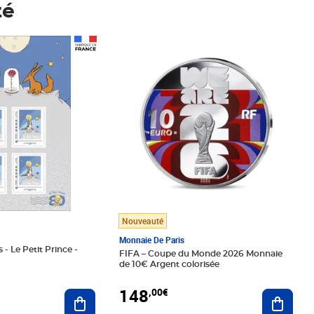
té
Prix 148,00€
Nouveauté
Monnaie De Paris
 - Le Petit Prince -
FIFA – Coupe du Monde 2026 Monnaie
de 10€ Argent colorisée
148
,00€
Ajouter au panier
Ajoute