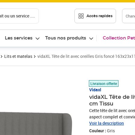
t ou un service ....
Chang
Accès rapides
Les services
Tous nos produits
Collection Pet
Lits et matelas
vidaXL Tête de lit avec oreilles Gris foncé 163x23x
Prix 147,89€
Livraison offerte
Vidaxl
vidaXL Tête de li
cm Tissu
Cette tête de lit avec or
aspect complet et convie
présente un aspect simple
Voir la description
stables : les pieds en bo
Couleur :
Gris