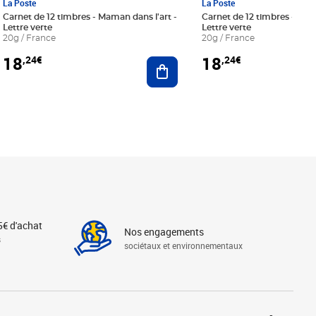
La Poste
La Poste
Carnet de 12 timbres - Maman dans l'art -
Carnet de 12 timbres - Le bl
Lettre verte
Lettre verte
20g / France
20g / France
18
18
,24€
,24€
r au panier
Ajouter au panier
5€ d'achat
Nos engagements
s
sociétaux et environnementaux
Linkedin
Instagram
X
Tiktok
Facebook
Youtube
Threads