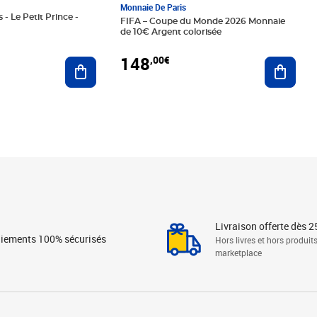
Monnaie De Paris
 - Le Petit Prince -
FIFA – Coupe du Monde 2026 Monnaie
de 10€ Argent colorisée
148
,00€
Ajouter au panier
Ajoute
Livraison offerte dès 2
iements 100% sécurisés
Hors livres et hors produit
marketplace