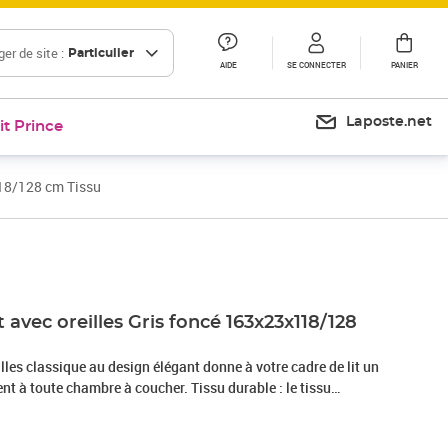
er de site :
Particulier
AIDE
SE CONNECTER
PANIER
Laposte.net
it Prince
118/128 cm Tissu
Prix 147,99€
t avec oreilles Gris foncé 163x23x118/128
eilles classique au design élégant donne à votre cadre de lit un
nt à toute chambre à coucher. Tissu durable : le tissu
 et épuré, et il est respirant et durable.Pieds robustes et
is assurent la robustesse et la stabilité.Hauteur réglable : la