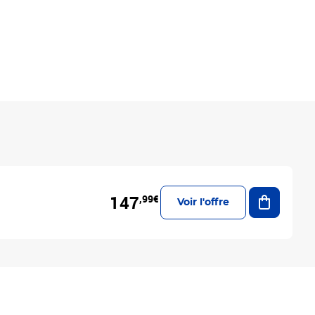
Ajouter a
147
,99€
Voir l'offre