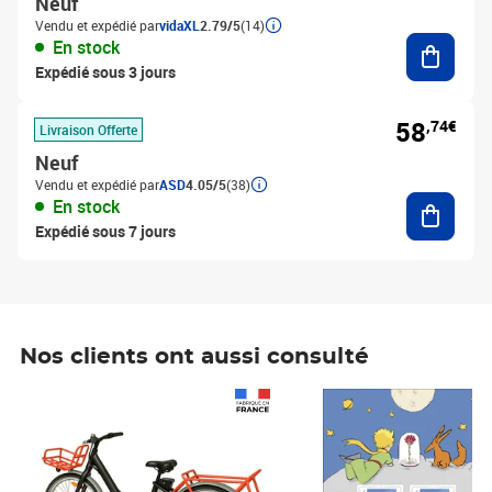
Neuf
Vendu et expédié par
vidaXL
2.79/5
(14)
Ajouter
En stock
Expédié sous 3 jours
58
,74€
Livraison Offerte
Neuf
Vendu et expédié par
ASD
4.05/5
(38)
Ajouter
En stock
Expédié sous 7 jours
Nos clients ont aussi consulté
Prix 1 490,00€
Prix 7,50€