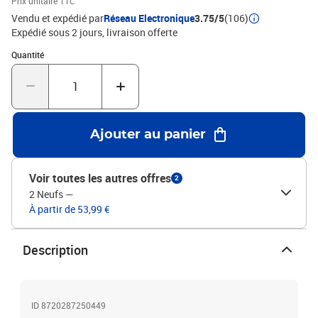
Prix unitaire TTC
matelas assortis.Chaque produit est livré avec un manuel de
Vendu et expédié par
Réseau Electronique
3.75/5
(106)
montage dans la boîte pour un montage facile.Couleur : gris clair
Expédié sous 2 jours
livraison offerte
Matériau : velours (100% polyester), bois d'ingénierie, bois de
Quantité : 1
Quantité
mélèze massifMatériau de remplissage : mousseDimensions : 93 x
23 x 78/88 cm (l x P x H)La livraison contient :1 x tête de lit2 x
oreille
Ajouter au panier
Voir toutes les autres offres
2
2 Neufs
—
À partir de 53,99 €
Description
ID 8720287250449