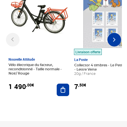
Livraison offerte
Nouvelle Attitude
La Poste
Vélo électrique du facteur,
Collector 4 timbres - Le Petit P
reconditionné - Taille normale -
- Lettre Verte
Noir/ Rouge
20g / France
1 490
7
,00€
,50€
Ajouter au panier