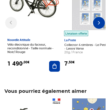
Livraison offerte
Nouvelle Attitude
La Poste
Vélo électrique du facteur,
Collector 4 timbres - Le Petit P
reconditionné - Taille normale -
- Lettre Verte
Noir/ Rouge
20g / France
1 490
7
,00€
,50€
Ajouter au panier
Vous pourriez également aimer
Prix 1 490,00€
Prix 7,50€