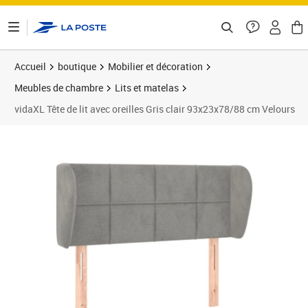
ontenu de la page
Accueil
boutique
Mobilier et décoration
Meubles de chambre
Lits et matelas
vidaXL Tête de lit avec oreilles Gris clair 93x23x78/88 cm Velours
Prix barré 82,99 €
Prix 53,89€
Prix 5
Prix 5