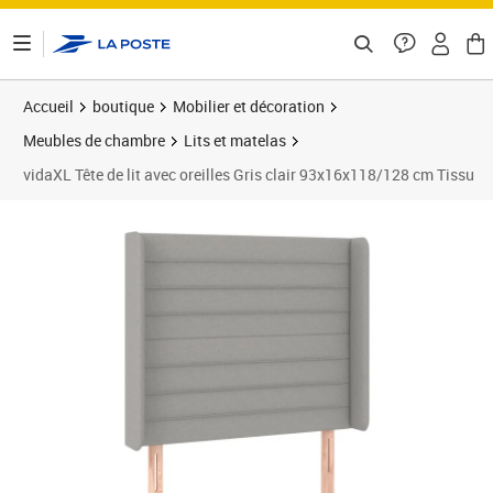
ontenu de la page
Accueil
boutique
Mobilier et décoration
Meubles de chambre
Lits et matelas
vidaXL Tête de lit avec oreilles Gris clair 93x16x118/128 cm Tissu
Prix barré 84,99 €
Prix 70,89€
Prix 7
Prix 7