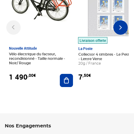
Livraison offerte
Nouvelle Attitude
La Poste
Vélo électrique du facteur,
Collector 4 timbres - Le Petit P
reconditionné - Taille normale -
- Lettre Verte
Noir/ Rouge
20g / France
1 490
7
,00€
,50€
Ajouter au panier
Nos Engagements