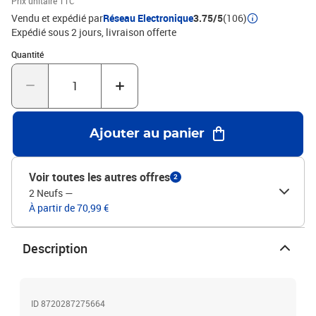
Prix unitaire TTC
clairMatériau : tissu (100 % polyester), bois d'ingénierie, bois de
Vendu et expédié par
Réseau Electronique
3.75/5
(106)
mélèze massifMatériau de remplissage : mousseDimensions
Expédié sous 2 jours
livraison offerte
totales : 93 x 16 x 118/128 cm (l x P x H)La livraison contient :1 x
Quantité : 1
Quantité
tête de lit2 x oreille
Ajouter au panier
Voir toutes les autres offres
2
2 Neufs
—
À partir de 70,99 €
Description
ID 8720287275664