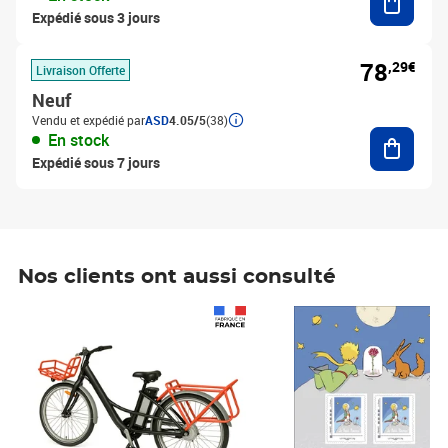
Expédié sous 3 jours
78
,29€
Livraison Offerte
Neuf
Vendu et expédié par
ASD
4.05/5
(38)
Ajouter
En stock
Expédié sous 7 jours
Nos clients ont aussi consulté
Prix 1 490,00€
Prix 7,50€