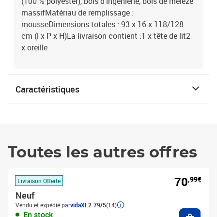
(100 % polyester), bois d'ingénierie, bois de mélèze
massifMatériau de remplissage :
mousseDimensions totales : 93 x 16 x 118/128
cm (l x P x H)La livraison contient :1 x tête de lit2
x oreille
Caractéristiques
Toutes les autres offres
70
,99€
Livraison Offerte
Neuf
Vendu et expédié par
vidaXL
2.79/5
(14)
Ajouter
En stock