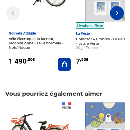
Livraison offerte
Nouvelle Attitude
La Poste
Vélo électrique du facteur,
Collector 4 timbres - Le Petit P
reconditionné - Taille normale -
- Lettre Verte
Noir/ Rouge
20g / France
1 490
7
,00€
,50€
Ajouter au panier
Vous pourriez également aimer
Prix 1 490,00€
Prix 7,50€